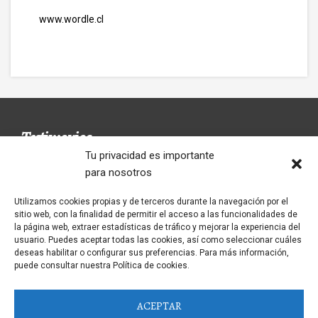
www.wordle.cl
Testimonios
Tu privacidad es importante
para nosotros
Utilizamos cookies propias y de terceros durante la navegación por el
Un restaurant avec le menú fait dans la
El Restaurante Tío Genaro ofrece unos
sitio web, con la finalidad de permitir el acceso a las funcionalidades de
maison. Les seveurs súper sympatiques. Je le
almuerzos inolvidables. Repetirás, seguro.
la página web, extraer estadísticas de tráfico y mejorar la experiencia del
recommande 100/100
usuario. Puedes aceptar todas las cookies, así como seleccionar cuáles
ALMUERZOS EXCELENTES
deseas habilitar o configurar sus preferencias. Para más información,
CARLOS
puede consultar nuestra Política de cookies.
ACEPTAR