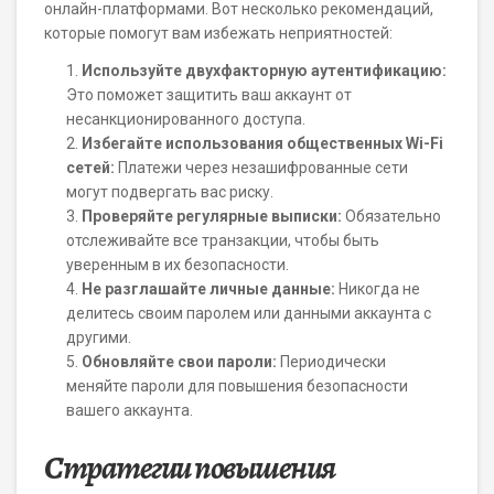
онлайн-платформами. Вот несколько рекомендаций,
которые помогут вам избежать неприятностей:
Используйте двухфакторную аутентификацию:
Это поможет защитить ваш аккаунт от
несанкционированного доступа.
Избегайте использования общественных Wi-Fi
сетей:
Платежи через незашифрованные сети
могут подвергать вас риску.
Проверяйте регулярные выписки:
Обязательно
отслеживайте все транзакции, чтобы быть
уверенным в их безопасности.
Не разглашайте личные данные:
Никогда не
делитесь своим паролем или данными аккаунта с
другими.
Обновляйте свои пароли:
Периодически
меняйте пароли для повышения безопасности
вашего аккаунта.
Стратегии повышения