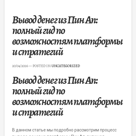
Вывод денег из Пин Ап:
полный гид по
возможностям платформы
и стратегий
20/04/2026
— POSTED IN:
UNCATEGORIZED
Вывод денег из Пин Ап:
полный гид по
возможностям платформы
и стратегий
В данном статье мы подробно рассмотрим процесс