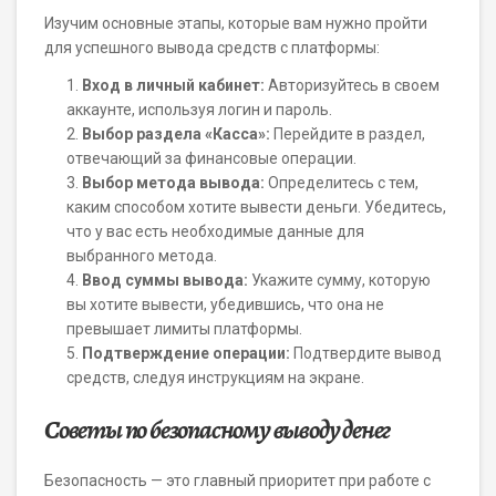
Изучим основные этапы, которые вам нужно пройти
для успешного вывода средств с платформы:
Вход в личный кабинет:
Авторизуйтесь в своем
аккаунте, используя логин и пароль.
Выбор раздела «Касса»:
Перейдите в раздел,
отвечающий за финансовые операции.
Выбор метода вывода:
Определитесь с тем,
каким способом хотите вывести деньги. Убедитесь,
что у вас есть необходимые данные для
выбранного метода.
Ввод суммы вывода:
Укажите сумму, которую
вы хотите вывести, убедившись, что она не
превышает лимиты платформы.
Подтверждение операции:
Подтвердите вывод
средств, следуя инструкциям на экране.
Советы по безопасному выводу денег
Безопасность — это главный приоритет при работе с