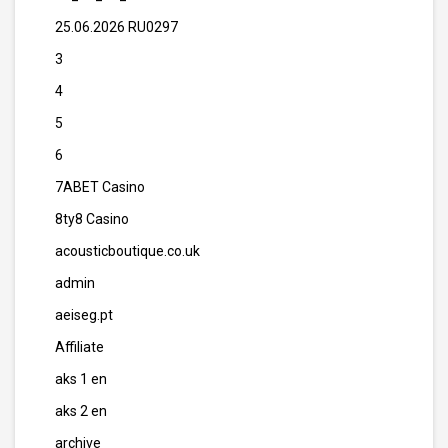
25.06.2026 RU0297
3
4
5
6
7ABET Casino
8ty8 Casino
acousticboutique.co.uk
admin
aeiseg.pt
Affiliate
aks 1 en
aks 2 en
archive