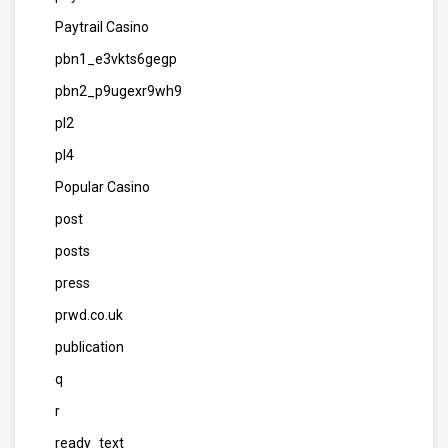
Paytrail Casino
pbn1_e3vkts6gegp
pbn2_p9ugexr9wh9
pl2
pl4
Popular Casino
post
posts
press
prwd.co.uk
publication
q
r
ready_text