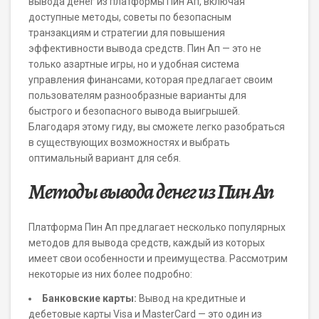
вывода денег из платформы Пин Ап, включая
доступные методы, советы по безопасным
транзакциям и стратегии для повышения
эффективности вывода средств. Пин Ап — это не
только азартные игры, но и удобная система
управления финансами, которая предлагает своим
пользователям разнообразные варианты для
быстрого и безопасного вывода выигрышей.
Благодаря этому гиду, вы сможете легко разобраться
в существующих возможностях и выбрать
оптимальный вариант для себя.
Методы вывода денег из Пин Ап
Платформа Пин Ап предлагает несколько популярных
методов для вывода средств, каждый из которых
имеет свои особенности и преимущества. Рассмотрим
некоторые из них более подробно:
Банковские карты:
Вывод на кредитные и
дебетовые карты Visa и MasterCard — это один из