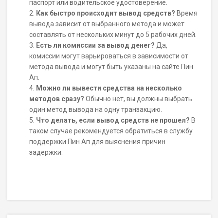
паспорт или водительское удостоверение.
Как быстро происходит вывод средств?
Время
вывода зависит от выбранного метода и может
составлять от нескольких минут до 5 рабочих дней.
Есть ли комиссии за вывод денег?
Да,
комиссии могут варьироваться в зависимости от
метода вывода и могут быть указаны на сайте Пин
Ап.
Можно ли вывести средства на несколько
методов сразу?
Обычно нет, вы должны выбрать
один метод вывода на одну транзакцию.
Что делать, если вывод средств не прошел?
В
таком случае рекомендуется обратиться в службу
поддержки Пин Ап для выяснения причин
задержки.