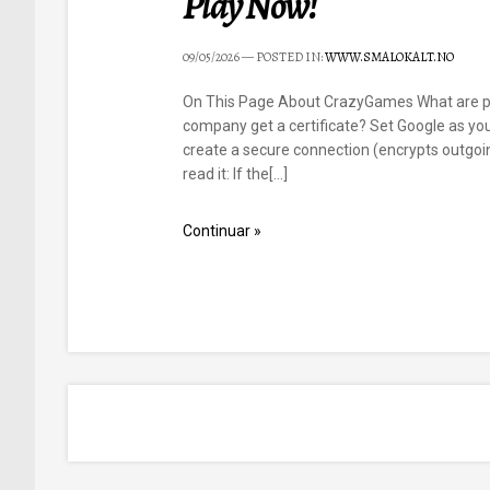
Play Now!
09/05/2026
— POSTED IN:
WWW.SMALOKALT.NO
On This Page About CrazyGames What are pu
company get a certificate? Set Google as y
create a secure connection (encrypts outgoi
read it: If the[…]
Continuar »