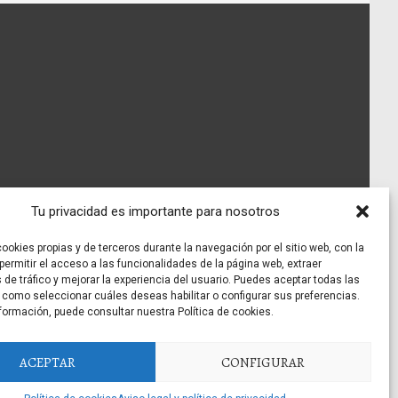
Tu privacidad es importante para nosotros
ookies propias y de terceros durante la navegación por el sitio web, con la
 permitir el acceso a las funcionalidades de la página web, extraer
 de tráfico y mejorar la experiencia del usuario. Puedes aceptar todas las
 como seleccionar cuáles deseas habilitar o configurar sus preferencias.
formación, puede consultar nuestra Política de cookies.
ACEPTAR
CONFIGURAR
TIO GENARO -
AVISO LEGAL Y POLITICA DE PRIVACIDAD
|
POLÍTICA DE COOKIES
- 2026