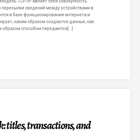
 Модель TCP/IP являет себя совокупность
и пересылки сведений между устройствами в
ится в базе функционирования интернета и
ирует, каким образом создаются данные, как
м образом способом передаются[…]
 titles, transactions, and