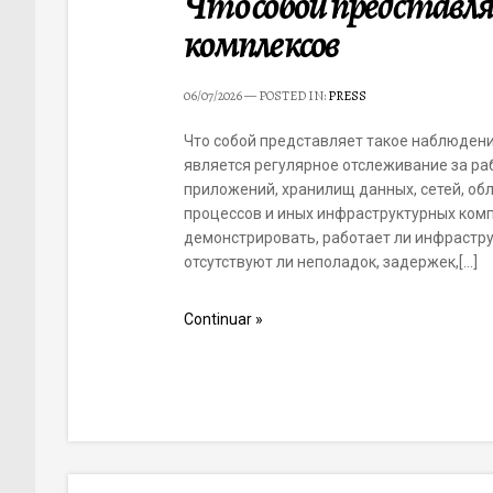
Что собой представл
комплексов
06/07/2026
— POSTED IN:
PRESS
Что собой представляет такое наблюдени
является регулярное отслеживание за ра
приложений, хранилищ данных, сетей, обл
процессов и иных инфраструктурных комп
демонстрировать, работает ли инфраструк
отсутствуют ли неполадок, задержек,[…]
Continuar »