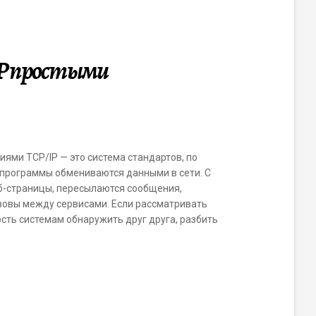
IP простыми
ями TCP/IP — это система стандартов, по
и программы обмениваются данными в сети. С
-страницы, пересылаются сообщения,
зовы между сервисами. Если рассматривать
сть системам обнаружить друг друга, разбить