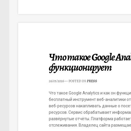
Что такое Google Analy
функционирует
26/05/2026
— POSTED IN:
PRESS
Что такое Google Analytics и как он функц
бесплатный инструмент веб-аналитики от
веб-ресурсов накапливать данные о посет
ресурсов. Сервис обрабатывает информац
развёрнутые отчёты. Платформа работае
отслеживания. Владелец сайта размещае