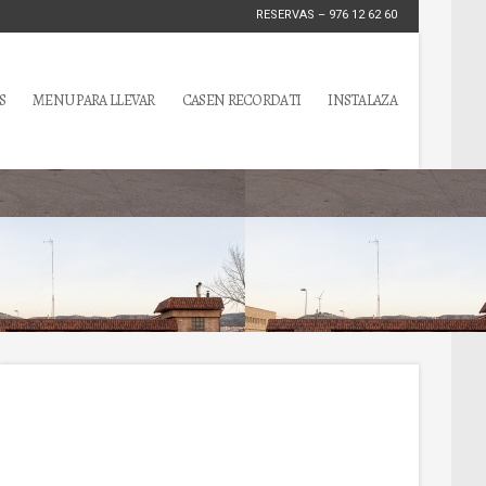
RESERVAS – 976 12 62 60
S
MENU PARA LLEVAR
CASEN RECORDATI
INSTALAZA