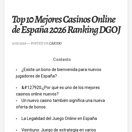
Top 10 Mejores Casinos Online
de España 2026 Ranking DGOJ
11/05/2026
— POSTED IN:
CASINO
Contents
¿Existe un bono de bienvenida para nuevos
jugadores de España?
&#127920;¿Por qué es uno de los mejores
casinos online nuevos?
Un nuevo casino también significa una nueva
oferta de bonos
La Legalidad del Juego Online en España
Veintiuno: Juego de estrategia en varios