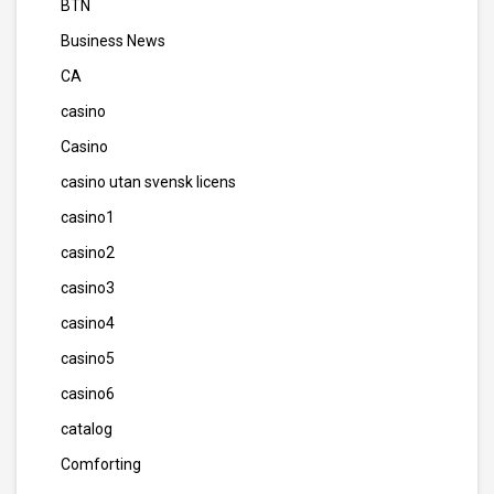
BTN
Business News
CA
casino
Casino
casino utan svensk licens
casino1
casino2
casino3
casino4
casino5
casino6
catalog
Comforting