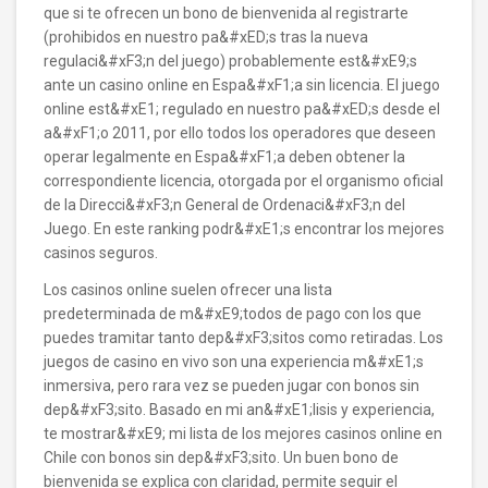
que si te ofrecen un bono de bienvenida al registrarte
(prohibidos en nuestro pa&#xED;s tras la nueva
regulaci&#xF3;n del juego) probablemente est&#xE9;s
ante un casino online en Espa&#xF1;a sin licencia. El juego
online est&#xE1; regulado en nuestro pa&#xED;s desde el
a&#xF1;o 2011, por ello todos los operadores que deseen
operar legalmente en Espa&#xF1;a deben obtener la
correspondiente licencia, otorgada por el organismo oficial
de la Direcci&#xF3;n General de Ordenaci&#xF3;n del
Juego. En este ranking podr&#xE1;s encontrar los mejores
casinos seguros.
Los casinos online suelen ofrecer una lista
predeterminada de m&#xE9;todos de pago con los que
puedes tramitar tanto dep&#xF3;sitos como retiradas. Los
juegos de casino en vivo son una experiencia m&#xE1;s
inmersiva, pero rara vez se pueden jugar con bonos sin
dep&#xF3;sito. Basado en mi an&#xE1;lisis y experiencia,
te mostrar&#xE9; mi lista de los mejores casinos online en
Chile con bonos sin dep&#xF3;sito. Un buen bono de
bienvenida se explica con claridad, permite seguir el