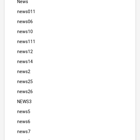
News
news011
news06
news10
news111
news12
news14
news2
news25
news26
NEWS3
news5
news6
news7