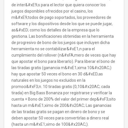
de inter&#xE9;s para el lector que quiera conocer los
juegos disponibles ofrecidos por el casino, los
m&#xE9;todos de pago soportados, los proveedores de
software y los dispositivos desde los que se puede jugar,
as&#xED; como los detalles de la empresa que lo
gestiona. Las bonificaciones obtenidas en la herramienta
de progresivo de bono de los juegos que incluyen dicha
herramienta no se contabilizar&#xE1;n para el
cumplimiento del rollover (n&#xFA;mero de veces que hay
que apostar el bono para liberarlo). Para liberar el bono de
las tiradas gratis (ganancia m&#xE1;xima 10&#x20AC;)
hay que apostar 50 veces el bono en 30 d&#xED;as
naturales en los juegos no excluidos en la
promoci&#xF3;n. 10 tiradas gratis (0,10&#x20AC; cada
tirada) en Big Bass Bonanza por registrarse y verificar la
cuenta + Bono de 200% del valor del primer dep&#xF3;sito
hasta un m&#xE1;ximo de 200&#x20AC; Las ganancias
de las tiradas gratis se pagan en dinero de bono y se
deben apostar 50 veces para convertirlas a dinero real
(hasta un m&#xE1;ximo de 100&#x20AC;).