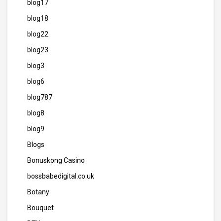
blog17
blog18
blog22
blog23
blog3
blog6
blog787
blog8
blog9
Blogs
Bonuskong Casino
bossbabedigital.co.uk
Botany
Bouquet