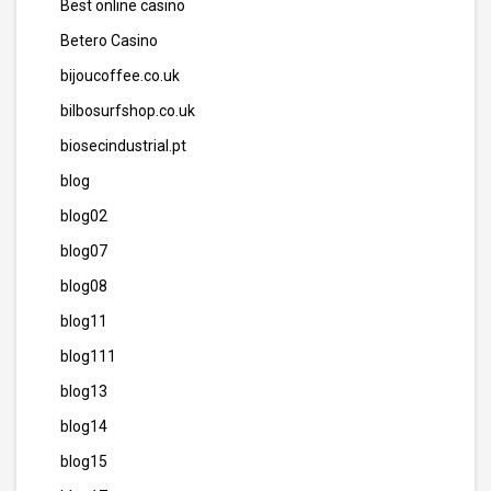
Best online casino
Betero Casino
bijoucoffee.co.uk
bilbosurfshop.co.uk
biosecindustrial.pt
blog
blog02
blog07
blog08
blog11
blog111
blog13
blog14
blog15