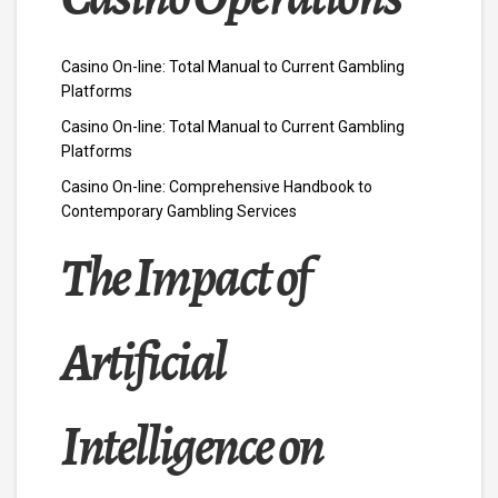
Casino On-line: Total Manual to Current Gambling
Platforms
Casino On-line: Total Manual to Current Gambling
Platforms
Casino On-line: Comprehensive Handbook to
Contemporary Gambling Services
The Impact of
Artificial
Intelligence on