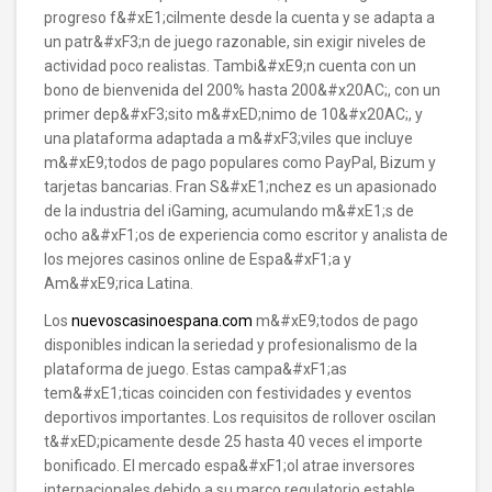
progreso f&#xE1;cilmente desde la cuenta y se adapta a
un patr&#xF3;n de juego razonable, sin exigir niveles de
actividad poco realistas. Tambi&#xE9;n cuenta con un
bono de bienvenida del 200% hasta 200&#x20AC;, con un
primer dep&#xF3;sito m&#xED;nimo de 10&#x20AC;, y
una plataforma adaptada a m&#xF3;viles que incluye
m&#xE9;todos de pago populares como PayPal, Bizum y
tarjetas bancarias. Fran S&#xE1;nchez es un apasionado
de la industria del iGaming, acumulando m&#xE1;s de
ocho a&#xF1;os de experiencia como escritor y analista de
los mejores casinos online de Espa&#xF1;a y
Am&#xE9;rica Latina.
Los
nuevoscasinoespana.com
m&#xE9;todos de pago
disponibles indican la seriedad y profesionalismo de la
plataforma de juego. Estas campa&#xF1;as
tem&#xE1;ticas coinciden con festividades y eventos
deportivos importantes. Los requisitos de rollover oscilan
t&#xED;picamente desde 25 hasta 40 veces el importe
bonificado. El mercado espa&#xF1;ol atrae inversores
internacionales debido a su marco regulatorio estable.