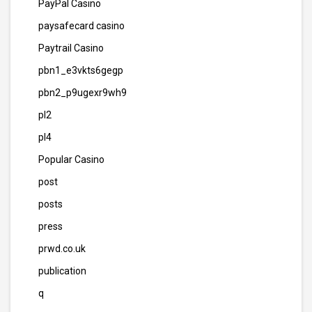
PayPal Casino
paysafecard casino
Paytrail Casino
pbn1_e3vkts6gegp
pbn2_p9ugexr9wh9
pl2
pl4
Popular Casino
post
posts
press
prwd.co.uk
publication
q