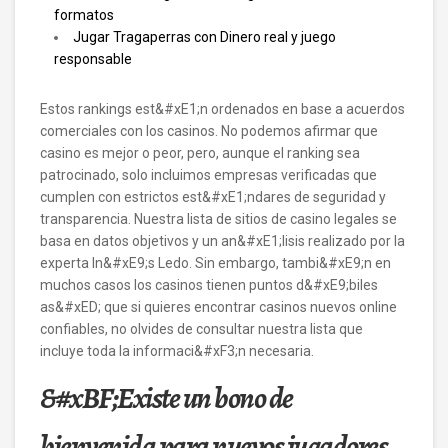
formatos
Jugar Tragaperras con Dinero real y juego
responsable
Estos rankings est&#xE1;n ordenados en base a acuerdos
comerciales con los casinos. No podemos afirmar que
casino es mejor o peor, pero, aunque el ranking sea
patrocinado, solo incluimos empresas verificadas que
cumplen con estrictos est&#xE1;ndares de seguridad y
transparencia. Nuestra lista de sitios de casino legales se
basa en datos objetivos y un an&#xE1;lisis realizado por la
experta In&#xE9;s Ledo. Sin embargo, tambi&#xE9;n en
muchos casos los casinos tienen puntos d&#xE9;biles
as&#xED; que si quieres encontrar casinos nuevos online
confiables, no olvides de consultar nuestra lista que
incluye toda la informaci&#xF3;n necesaria.
&#xBF;Existe un bono de
bienvenida para nuevos jugadores