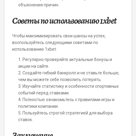
объяснения причин.
Советы по использованию 1xbet
Чтобы максимизировать свои шансы на успех,
воспользуйтесь следующими советами по
использованию 1xbet:
Регулярно проверяйте актуальные бонусы и
акции на сайте.
Создайте гибкий банкролл и не ставьте больше,
чем вы можете себе позволить потерять.
Изучайте статистику и особенности спортивных
событий перед ставками.
Полностью ознакомьтесь с правилами игры и
политики компании.
Пользуйтесь строгой стратегией для выбора
ставок.
Заключение