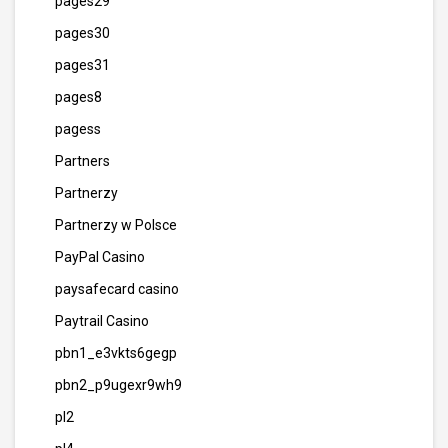
pages29
pages30
pages31
pages8
pagess
Partners
Partnerzy
Partnerzy w Polsce
PayPal Casino
paysafecard casino
Paytrail Casino
pbn1_e3vkts6gegp
pbn2_p9ugexr9wh9
pl2