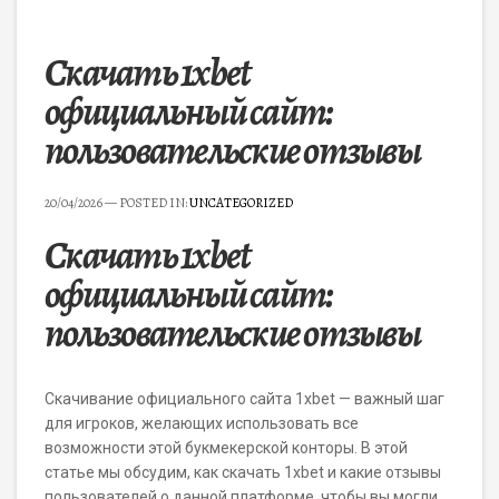
Скачать 1xbet
официальный сайт:
пользовательские отзывы
20/04/2026
— POSTED IN:
UNCATEGORIZED
Скачать 1xbet
официальный сайт:
пользовательские отзывы
Скачивание официального сайта 1xbet — важный шаг
для игроков, желающих использовать все
возможности этой букмекерской конторы. В этой
статье мы обсудим, как скачать 1xbet и какие отзывы
пользователей о данной платформе, чтобы вы могли