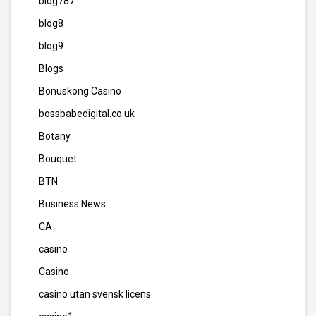
blog787
blog8
blog9
Blogs
Bonuskong Casino
bossbabedigital.co.uk
Botany
Bouquet
BTN
Business News
CA
casino
Casino
casino utan svensk licens