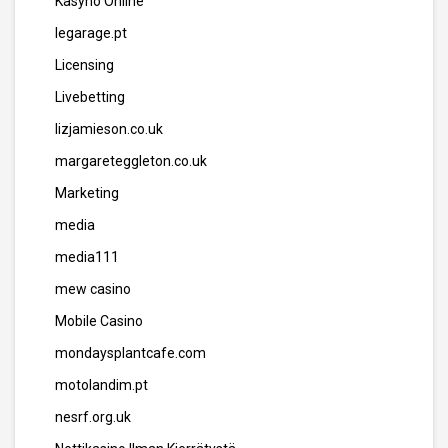
Kasyno Online
legarage.pt
Licensing
Livebetting
lizjamieson.co.uk
margareteggleton.co.uk
Marketing
media
media111
mew casino
Mobile Casino
mondaysplantcafe.com
motolandim.pt
nesrf.org.uk