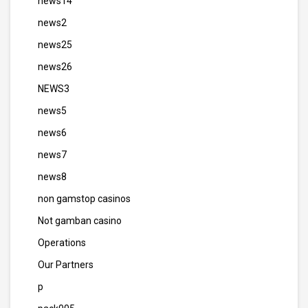
news14
news2
news25
news26
NEWS3
news5
news6
news7
news8
non gamstop casinos
Not gamban casino
Operations
Our Partners
p