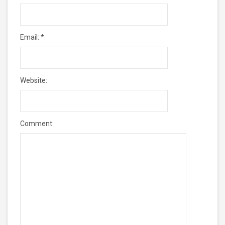
Email:
*
Website:
Comment: