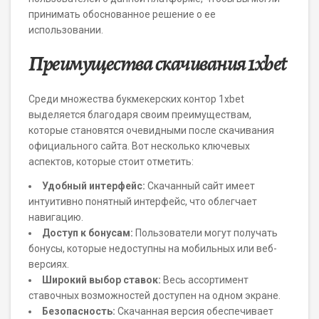
принимать обоснованное решение о ее
использовании.
Преимущества скачивания 1xbet
Среди множества букмекерских контор 1xbet
выделяется благодаря своим преимуществам,
которые становятся очевидными после скачивания
официального сайта. Вот несколько ключевых
аспектов, которые стоит отметить:
Удобный интерфейс:
Скачанный сайт имеет
интуитивно понятный интерфейс, что облегчает
навигацию.
Доступ к бонусам:
Пользователи могут получать
бонусы, которые недоступны на мобильных или веб-
версиях.
Широкий выбор ставок:
Весь ассортимент
ставочных возможностей доступен на одном экране.
Безопасность:
Скачанная версия обеспечивает