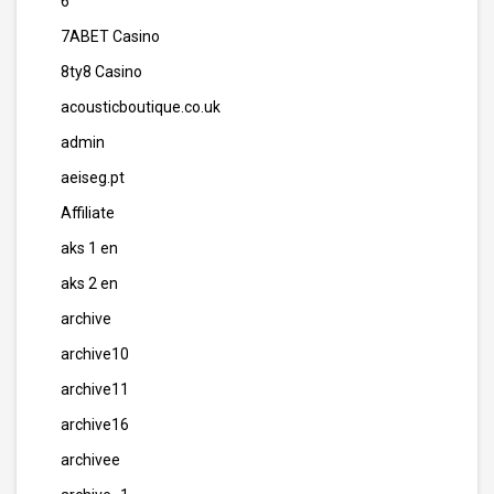
6
7ABET Casino
8ty8 Casino
acousticboutique.co.uk
admin
aeiseg.pt
Affiliate
aks 1 en
aks 2 en
archive
archive10
archive11
archive16
archivee