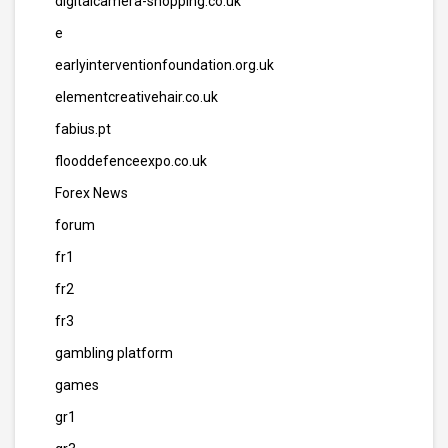
digitalcamera-shopping.co.uk
e
earlyinterventionfoundation.org.uk
elementcreativehair.co.uk
fabius.pt
flooddefenceexpo.co.uk
Forex News
forum
fr1
fr2
fr3
gambling platform
games
gr1