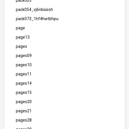
pack005
pack054_vj6nbsisoh
pack073_1hf4hwtbhpu
page
page13
pages
pages09
pages10
pages11
pages14
pages15
pages20
pages21
pages28