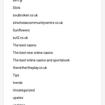
slim gr
Slots
soulbroken.co.uk
stnicholascommunitycentre.co.uk
Sunflowers
sut2.co.uk
The best casino
The best new online casino
The best online casino and sportsbook
thenethertheplay.co.uk
Tips
trends
Uncategorized
upates