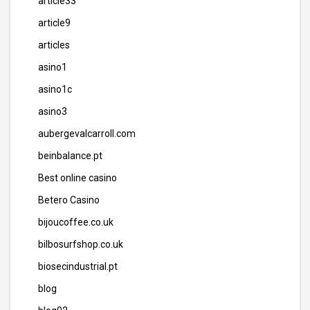
article33
article9
articles
asino1
asino1c
asino3
aubergevalcarroll.com
beinbalance.pt
Best online casino
Betero Casino
bijoucoffee.co.uk
bilbosurfshop.co.uk
biosecindustrial.pt
blog