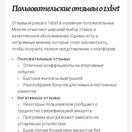
Пользовательские отзывы о 1xbet
Отзывы игроков о 1xbet в основном положительные.
Многие отмечают широкий выбор ставок и
качественное обслуживание. Однако есть и
негативные мнения, которые стоит рассмотреть,
чтобы получить полное представление о платформе:
Положительные отзывы:
Отличные коэффициенты на спортивные
события.
Быстрые выплаты выигрышей.
Разнообразие бонусов для новых и постоянных
клиентов.
Негативные отзывы:
Некоторые пользователи сообщают о
трудностях с верификацией аккаунта.
Программа иногда может зависать на
устаревших устройствах.
Были случаи блокировки аккаунтов без