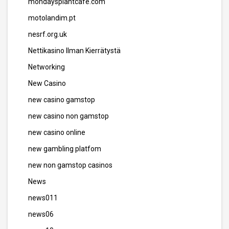
mondaysplantcafe.com
motolandim.pt
nesrf.org.uk
Nettikasino Ilman Kierrätystä
Networking
New Casino
new casino gamstop
new casino non gamstop
new casino online
new gambling platfom
new non gamstop casinos
News
news011
news06