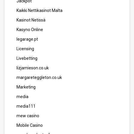
Jackpot
Kaikki Nettikasinot Malta
Kasinot Netissä
Kasyno Online
legarage.pt
Licensing
Livebetting
lizjamieson.co.uk
margareteggleton.co.uk
Marketing
media
media111
mew casino
Mobile Casino