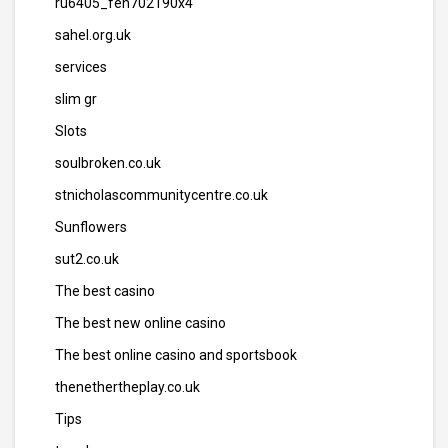
ru6405_fen702190x4
sahel.org.uk
services
slim gr
Slots
soulbroken.co.uk
stnicholascommunitycentre.co.uk
Sunflowers
sut2.co.uk
The best casino
The best new online casino
The best online casino and sportsbook
thenethertheplay.co.uk
Tips