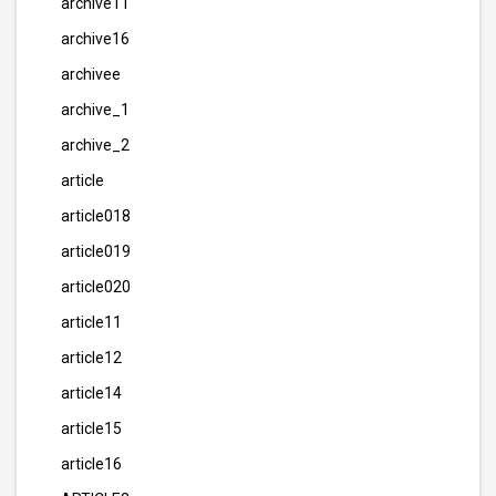
archive11
archive16
archivee
archive_1
archive_2
article
article018
article019
article020
article11
article12
article14
article15
article16