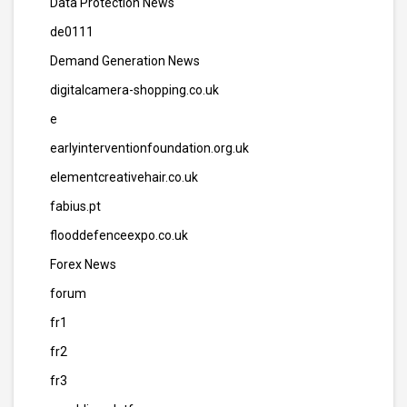
Data Protection News
de0111
Demand Generation News
digitalcamera-shopping.co.uk
e
earlyinterventionfoundation.org.uk
elementcreativehair.co.uk
fabius.pt
flooddefenceexpo.co.uk
Forex News
forum
fr1
fr2
fr3