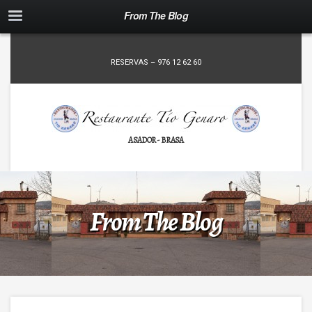
From The Blog
RESERVAS – 976 12 62 60
ASADOR - BRASA
From The Blog