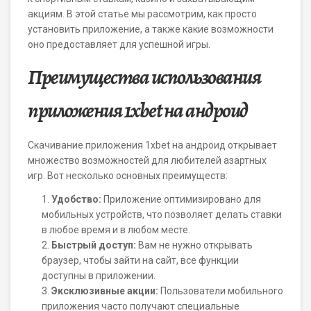
акциям. В этой статье мы рассмотрим, как просто
установить приложение, а также какие возможности
оно предоставляет для успешной игры.
Преимущества использования
приложения 1xbet на андроид
Скачивание приложения 1xbet на андроид открывает
множество возможностей для любителей азартных
игр. Вот несколько основных преимуществ:
Удобство:
Приложение оптимизировано для
мобильных устройств, что позволяет делать ставки
в любое время и в любом месте.
Быстрый доступ:
Вам не нужно открывать
браузер, чтобы зайти на сайт, все функции
доступны в приложении.
Эксклюзивные акции:
Пользователи мобильного
приложения часто получают специальные