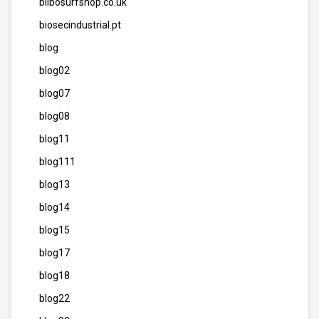
bilbosurfshop.co.uk
biosecindustrial.pt
blog
blog02
blog07
blog08
blog11
blog111
blog13
blog14
blog15
blog17
blog18
blog22