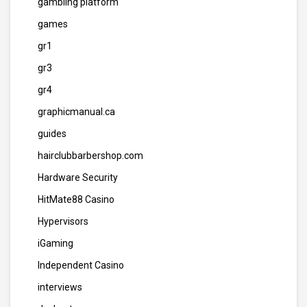
gambling platform
games
gr1
gr3
gr4
graphicmanual.ca
guides
hairclubbarbershop.com
Hardware Security
HitMate88 Casino
Hypervisors
iGaming
Independent Casino
interviews