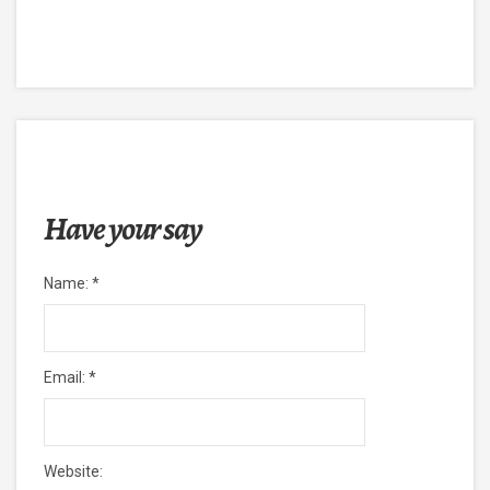
Have your say
Name:
*
Email:
*
Website: