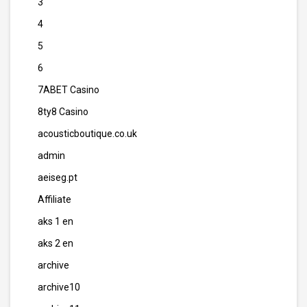
3
4
5
6
7ABET Casino
8ty8 Casino
acousticboutique.co.uk
admin
aeiseg.pt
Affiliate
aks 1 en
aks 2 en
archive
archive10