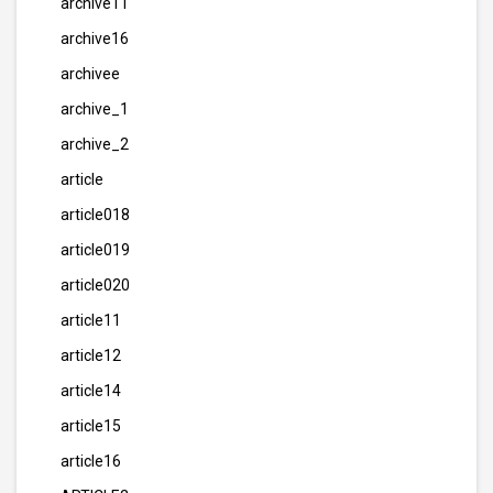
archive11
archive16
archivee
archive_1
archive_2
article
article018
article019
article020
article11
article12
article14
article15
article16