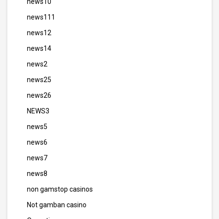
news10
news111
news12
news14
news2
news25
news26
NEWS3
news5
news6
news7
news8
non gamstop casinos
Not gamban casino