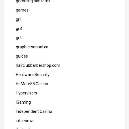
gambling platform
games
gr1
gr3
gr4
graphicmanual.ca
guides
hairclubbarbershop.com
Hardware Security
HitMate88 Casino
Hypervisors
iGaming
Independent Casino
interviews