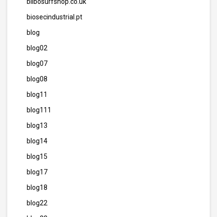
bilbosurfshop.co.uk
biosecindustrial.pt
blog
blog02
blog07
blog08
blog11
blog111
blog13
blog14
blog15
blog17
blog18
blog22