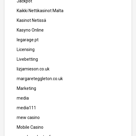
Jackpot
Kaikki Nettikasinot Malta
Kasinot Netissä
Kasyno Online
legarage.pt
Licensing
Livebetting
lizjamieson.co.uk
margareteggleton.co.uk
Marketing
media
media111
mew casino
Mobile Casino