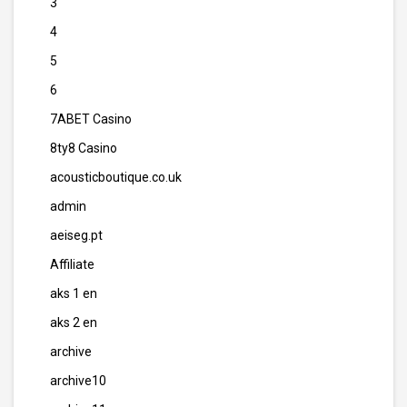
3
4
5
6
7ABET Casino
8ty8 Casino
acousticboutique.co.uk
admin
aeiseg.pt
Affiliate
aks 1 en
aks 2 en
archive
archive10