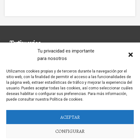
Testimonios
Tu privacidad es importante
para nosotros
Utilizamos cookies propias y de terceros durante la navegación por el
El menú del día más extenso y variado que he
Un restaurant avec le menú fait dans la
sitio web, con la finalidad de permitir el acceso a las funcionalidades de
maison. Les seveurs súper sympatiques. Je le
probado desde hace muchos años.
la página web, extraer estadísticas de tráfico y mejorar la experiencia del
recommande 100/100
usuario. Puedes aceptar todas las cookies, así como seleccionar cuáles
MENU DEL DIA
deseas habilitar o configurar sus preferencias. Para más información,
CARLOS
puede consultar nuestra Política de cookies.
ACEPTAR
CONFIGURAR
RESTAURANTE TIO GENARO -
AVISO LEGAL Y POLITICA DE PRIVACIDAD
|
POLÍTICA DE