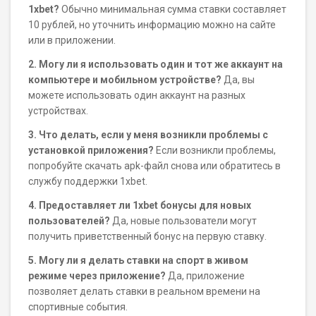
1xbet?
Обычно минимальная сумма ставки составляет
10 рублей, но уточнить информацию можно на сайте
или в приложении.
2. Могу ли я использовать один и тот же аккаунт на
компьютере и мобильном устройстве?
Да, вы
можете использовать один аккаунт на разных
устройствах.
3. Что делать, если у меня возникли проблемы с
установкой приложения?
Если возникли проблемы,
попробуйте скачать apk-файл снова или обратитесь в
службу поддержки 1xbet.
4. Предоставляет ли 1xbet бонусы для новых
пользователей?
Да, новые пользователи могут
получить приветственный бонус на первую ставку.
5. Могу ли я делать ставки на спорт в живом
режиме через приложение?
Да, приложение
позволяет делать ставки в реальном времени на
спортивные события.