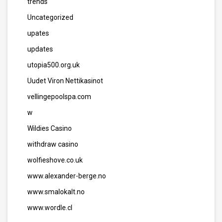
trends
Uncategorized
upates
updates
utopia500.org.uk
Uudet Viron Nettikasinot
vellingepoolspa.com
w
Wildies Casino
withdraw casino
wolfieshove.co.uk
www.alexander-berge.no
www.smalokalt.no
www.wordle.cl