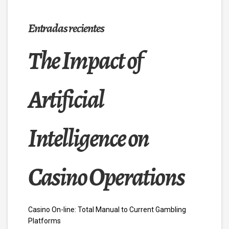
Entradas recientes
The Impact of
Artificial
Intelligence on
Casino Operations
Casino On-line: Total Manual to Current Gambling
Platforms