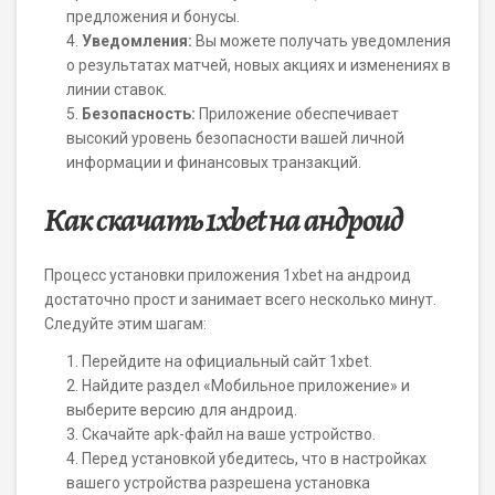
предложения и бонусы.
Уведомления:
Вы можете получать уведомления
о результатах матчей, новых акциях и изменениях в
линии ставок.
Безопасность:
Приложение обеспечивает
высокий уровень безопасности вашей личной
информации и финансовых транзакций.
Как скачать 1xbet на андроид
Процесс установки приложения 1xbet на андроид
достаточно прост и занимает всего несколько минут.
Следуйте этим шагам:
Перейдите на официальный сайт 1xbet.
Найдите раздел «Мобильное приложение» и
выберите версию для андроид.
Скачайте apk-файл на ваше устройство.
Перед установкой убедитесь, что в настройках
вашего устройства разрешена установка