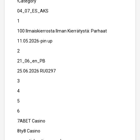
!Category
04_07_ES_AKS
1
100 Ilmaiskierrosta Ilman Kierrätystä: Parhaat
11.05.2026-pin up
2
21_06_en_PB
25.06.2026 RU0297
3
4
5
6
7ABET Casino
8ty8 Casino