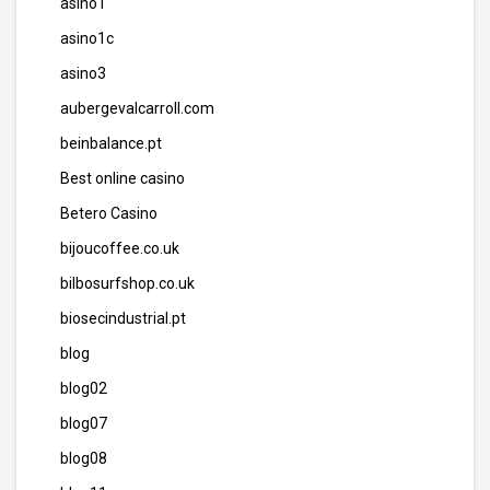
asino1
asino1c
asino3
aubergevalcarroll.com
beinbalance.pt
Best online casino
Betero Casino
bijoucoffee.co.uk
bilbosurfshop.co.uk
biosecindustrial.pt
blog
blog02
blog07
blog08