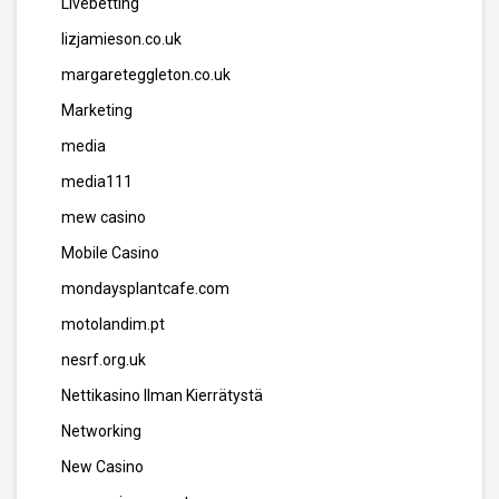
Livebetting
lizjamieson.co.uk
margareteggleton.co.uk
Marketing
media
media111
mew casino
Mobile Casino
mondaysplantcafe.com
motolandim.pt
nesrf.org.uk
Nettikasino Ilman Kierrätystä
Networking
New Casino