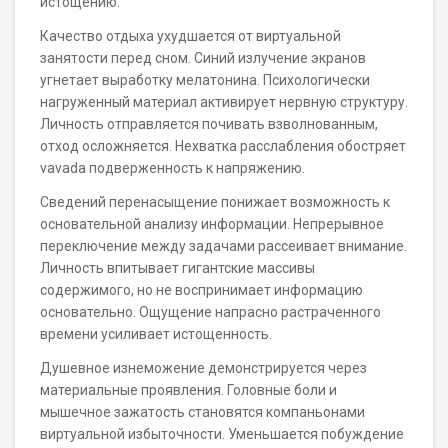
истощению.
Качество отдыха ухудшается от виртуальной
занятости перед сном. Синий излучение экранов
угнетает выработку мелатонина. Психологически
нагруженный материал активирует нервную структуру.
Личность отправляется почивать взволнованным,
отход осложняется. Нехватка расслабления обостряет
vavada подверженность к напряжению.
Сведений перенасыщение понижает возможность к
основательной анализу информации. Непрерывное
переключение между задачами рассеивает внимание.
Личность впитывает гигантские массивы
содержимого, но не воспринимает информацию
основательно. Ощущение напрасно растраченного
времени усиливает истощенность.
Душевное изнеможение демонстрируется через
материальные проявления. Головные боли и
мышечное зажатость становятся компаньонами
виртуальной избыточности. Уменьшается побуждение