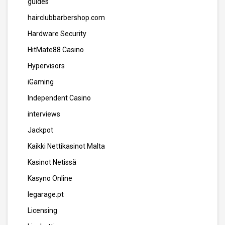
guides
hairclubbarbershop.com
Hardware Security
HitMate88 Casino
Hypervisors
iGaming
Independent Casino
interviews
Jackpot
Kaikki Nettikasinot Malta
Kasinot Netissä
Kasyno Online
legarage.pt
Licensing