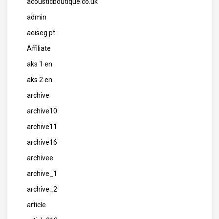
acousticboutique.co.uk
admin
aeiseg.pt
Affiliate
aks 1 en
aks 2 en
archive
archive10
archive11
archive16
archivee
archive_1
archive_2
article