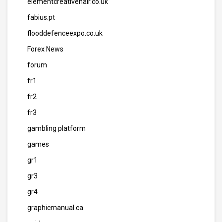
elementcreativehair.co.uk
fabius.pt
flooddefenceexpo.co.uk
Forex News
forum
fr1
fr2
fr3
gambling platform
games
gr1
gr3
gr4
graphicmanual.ca