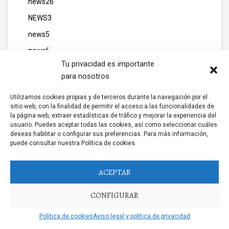
news26
NEWS3
news5
news6
Tu privacidad es importante
news7
para nosotros
news8
Utilizamos cookies propias y de terceros durante la navegación por el
non gamstop casinos
sitio web, con la finalidad de permitir el acceso a las funcionalidades de
la página web, extraer estadísticas de tráfico y mejorar la experiencia del
Not gamban casino
usuario. Puedes aceptar todas las cookies, así como seleccionar cuáles
Operations
deseas habilitar o configurar sus preferencias. Para más información,
puede consultar nuestra Política de cookies.
Our Partners
p
ACEPTAR
pack005
CONFIGURAR
pack054_vj6nbsisoh
pack073_1hf4hwtbhpu
Política de cookies
Aviso legal y política de privacidad