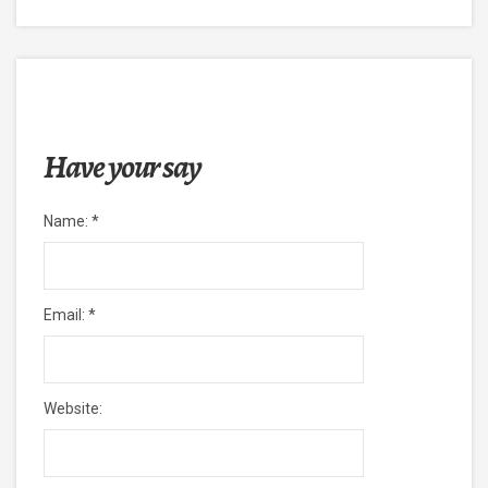
Have your say
Name:
*
Email:
*
Website: