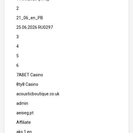
2
21_06_en_PB
25.06.2026 RU0297
3
4
5
6
7ABET Casino
8ty8 Casino
acousticboutique.co.uk
admin
aeiseg.pt
Affiliate
aks 1 en