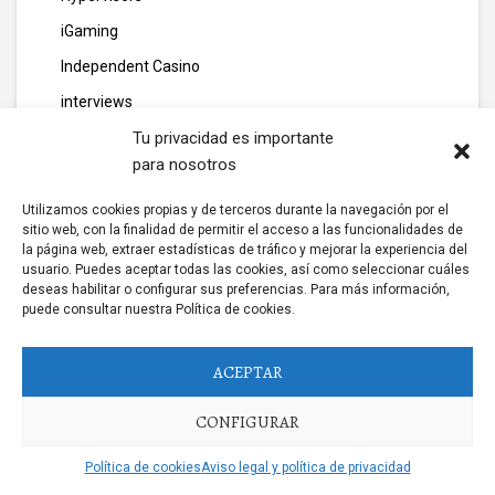
iGaming
Independent Casino
interviews
Jackpot
Tu privacidad es importante
para nosotros
Kaikki Nettikasinot Malta
Kasinot Netissä
Utilizamos cookies propias y de terceros durante la navegación por el
sitio web, con la finalidad de permitir el acceso a las funcionalidades de
Kasyno Online
la página web, extraer estadísticas de tráfico y mejorar la experiencia del
usuario. Puedes aceptar todas las cookies, así como seleccionar cuáles
legarage.pt
deseas habilitar o configurar sus preferencias. Para más información,
puede consultar nuestra Política de cookies.
Licensing
Livebetting
ACEPTAR
lizjamieson.co.uk
CONFIGURAR
margareteggleton.co.uk
Marketing
Política de cookies
Aviso legal y política de privacidad
media