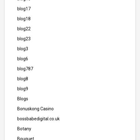
blog17
blog18
blog22
blog23
blog3
blog6
blog787
blog8
blog9
Blogs
Bonuskong Casino
bossbabedigital.co.uk
Botany
Bouquet