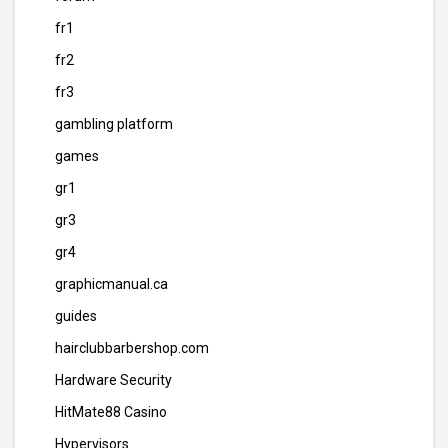
fr1
fr2
fr3
gambling platform
games
gr1
gr3
gr4
graphicmanual.ca
guides
hairclubbarbershop.com
Hardware Security
HitMate88 Casino
Hypervisors