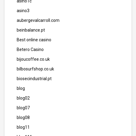
asino1c
asino3
aubergevalcarroll.com
beinbalance.pt
Best online casino
Betero Casino
bijoucoffee.co.uk
bilbosurfshop.co.uk
biosecindustrial.pt
blog
blog02
blog07
blog08
blog11