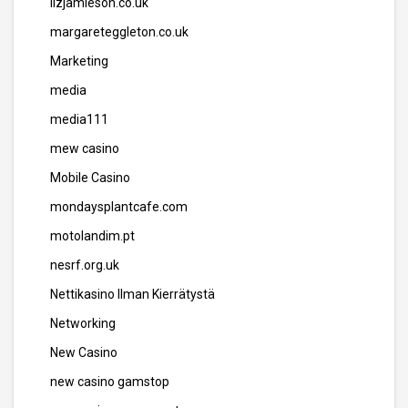
lizjamieson.co.uk
margareteggleton.co.uk
Marketing
media
media111
mew casino
Mobile Casino
mondaysplantcafe.com
motolandim.pt
nesrf.org.uk
Nettikasino Ilman Kierrätystä
Networking
New Casino
new casino gamstop