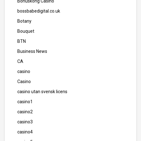
Bonuskong Casino
bossbabedigital.co.uk
Botany
Bouquet
BTN
Business News
CA
casino
Casino
casino utan svensk licens
casino1
casino2
casino3
casino4