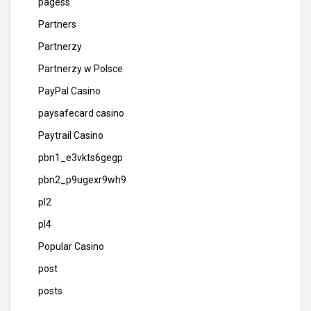
pagess
Partners
Partnerzy
Partnerzy w Polsce
PayPal Casino
paysafecard casino
Paytrail Casino
pbn1_e3vkts6gegp
pbn2_p9ugexr9wh9
pl2
pl4
Popular Casino
post
posts