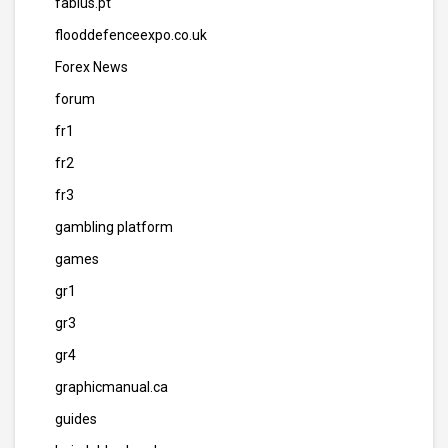
fabius.pt
flooddefenceexpo.co.uk
Forex News
forum
fr1
fr2
fr3
gambling platform
games
gr1
gr3
gr4
graphicmanual.ca
guides