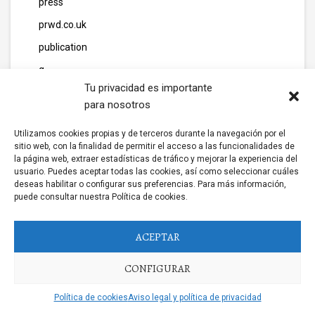
press
prwd.co.uk
publication
q
Tu privacidad es importante
r
para nosotros
ready_text
Utilizamos cookies propias y de terceros durante la navegación por el
reviews
sitio web, con la finalidad de permitir el acceso a las funcionalidades de
la página web, extraer estadísticas de tráfico y mejorar la experiencia del
ru6405_fen702190x4
usuario. Puedes aceptar todas las cookies, así como seleccionar cuáles
sahel.org.uk
deseas habilitar o configurar sus preferencias. Para más información,
puede consultar nuestra Política de cookies.
services
slim gr
ACEPTAR
Slots
CONFIGURAR
soulbroken.co.uk
stnicholascommunitycentre.co.uk
Política de cookies
Aviso legal y política de privacidad