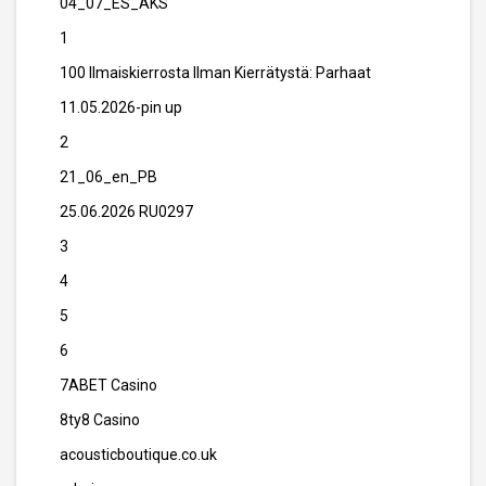
04_07_ES_AKS
1
100 Ilmaiskierrosta Ilman Kierrätystä: Parhaat
11.05.2026-pin up
2
21_06_en_PB
25.06.2026 RU0297
3
4
5
6
7ABET Casino
8ty8 Casino
acousticboutique.co.uk