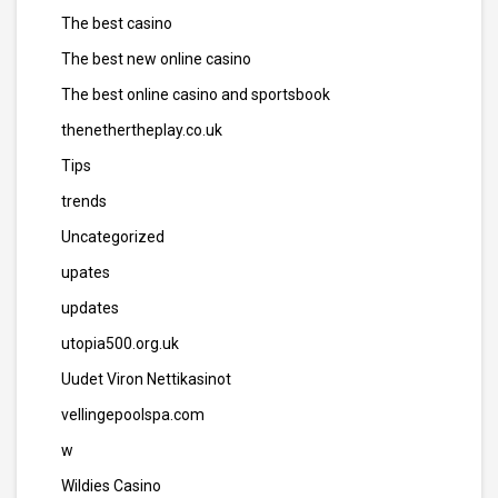
The best casino
The best new online casino
The best online casino and sportsbook
thenethertheplay.co.uk
Tips
trends
Uncategorized
upates
updates
utopia500.org.uk
Uudet Viron Nettikasinot
vellingepoolspa.com
w
Wildies Casino