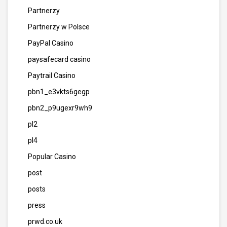
Partnerzy
Partnerzy w Polsce
PayPal Casino
paysafecard casino
Paytrail Casino
pbn1_e3vkts6gegp
pbn2_p9ugexr9wh9
pl2
pl4
Popular Casino
post
posts
press
prwd.co.uk