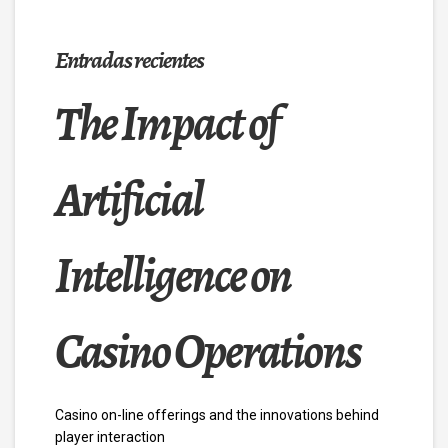
Entradas recientes
The Impact of
Artificial
Intelligence on
Casino Operations
Casino on-line offerings and the innovations behind
player interaction