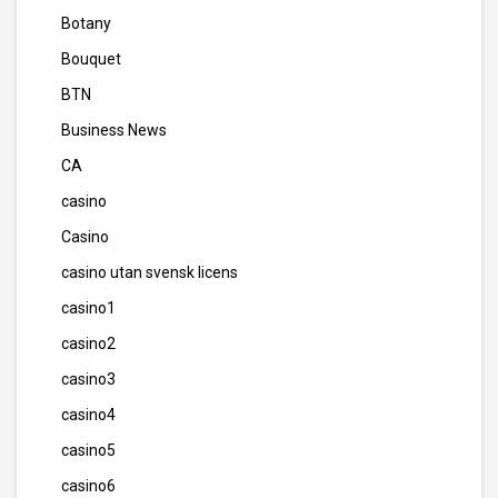
Botany
Bouquet
BTN
Business News
CA
casino
Casino
casino utan svensk licens
casino1
casino2
casino3
casino4
casino5
casino6