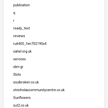
publication
q
r
ready_text
reviews
ru6405_fen702190x4
sahel.org.uk
services
slim gr
Slots
soulbroken.co.uk
stnicholascommunitycentre.co.uk
Sunflowers
sut2.co.uk