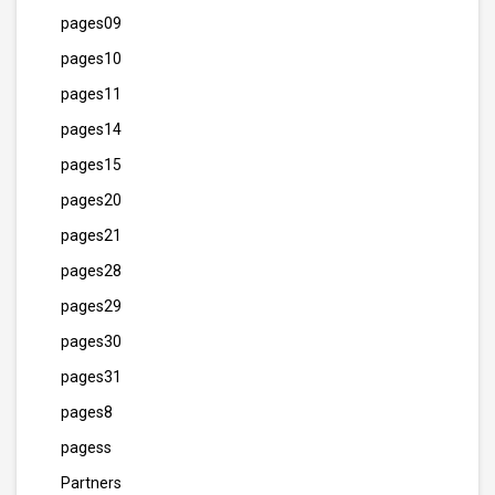
pages09
pages10
pages11
pages14
pages15
pages20
pages21
pages28
pages29
pages30
pages31
pages8
pagess
Partners