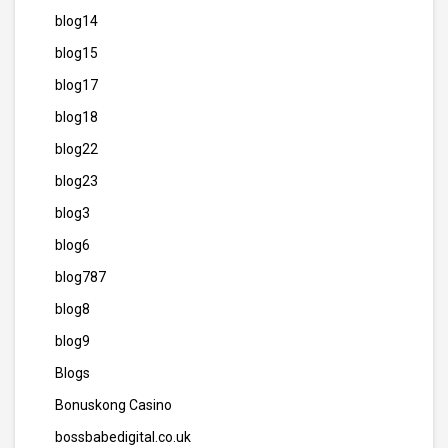
blog14
blog15
blog17
blog18
blog22
blog23
blog3
blog6
blog787
blog8
blog9
Blogs
Bonuskong Casino
bossbabedigital.co.uk