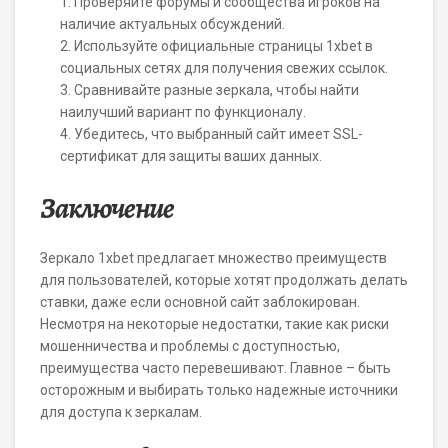
Проверяйте форумы и сообщества игроков на
наличие актуальных обсуждений.
Используйте официальные страницы 1xbet в
социальных сетях для получения свежих ссылок.
Сравнивайте разные зеркала, чтобы найти
наилучший вариант по функционалу.
Убедитесь, что выбранный сайт имеет SSL-
сертификат для защиты ваших данных.
Заключение
Зеркало 1xbet предлагает множество преимуществ
для пользователей, которые хотят продолжать делать
ставки, даже если основной сайт заблокирован.
Несмотря на некоторые недостатки, такие как риски
мошенничества и проблемы с доступностью,
преимущества часто перевешивают. Главное – быть
осторожным и выбирать только надежные источники
для доступа к зеркалам.