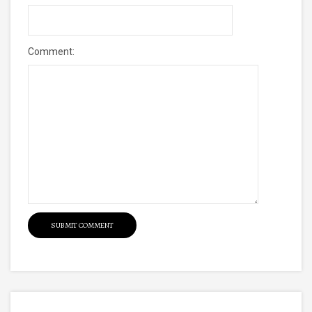
Comment: