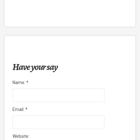
Have your say
Name:
*
Email:
*
Website: