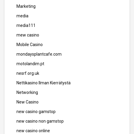
Marketing
media
media111
mew casino
Mobile Casino
mondaysplantcafe.com
motolandim.pt
nesrf.org.uk
Nettikasino Ilman Kierrätystä
Networking
New Casino
new casino gamstop
new casino non gamstop
new casino online