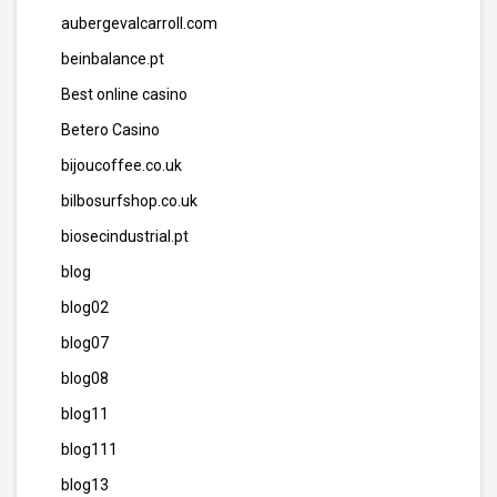
aubergevalcarroll.com
beinbalance.pt
Best online casino
Betero Casino
bijoucoffee.co.uk
bilbosurfshop.co.uk
biosecindustrial.pt
blog
blog02
blog07
blog08
blog11
blog111
blog13