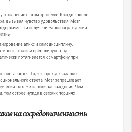
ю значение в этом процессе. Каждое новое
а, вызывая чувство удовольствия. Мозг
содержимого и получением вознаграждения.
визны.
анирование апикс и самодисциплину,
ктивные отклики превалируют над
тически потягивается к смартфону при
о повышается. То, что прежде казалось
оционального ответа. Мозг запрашивает
лучения того же планки наслаждения. Чем
д, тем острее нужда в свежих порциях
ков на сосредоточенность