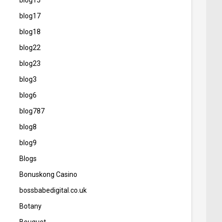
blog15
blog17
blog18
blog22
blog23
blog3
blog6
blog787
blog8
blog9
Blogs
Bonuskong Casino
bossbabedigital.co.uk
Botany