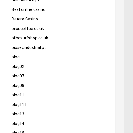
beinbalance.pt
Best online casino
Betero Casino
bijoucoffee.co.uk
bilbosurfshop.co.uk
biosecindustrial.pt
blog
blog02
blog07
blog08
blog11
blog111
blog13
blog14