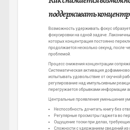
Как снижается возможн
поддерживать концент
Возможность удерживать фокус образует
фокусировки на одной задаче. Лаконичн
которых концентрация постоянно перекл
продолжается несколько секунд, после че
проблемой.
Процесс снижения концентрации сопряжё
Систематическая активация дофаминовой 
испытывать удовольствие от скучной ра
регулирование над импульсивным реакц
перегружается обрывками информации ап
Центральные проявления уменьшения ум
Неспособность дочитать книгу без отв
Регулярные просмотры гаджета во пер
Ощущение тоски при делах, требующих
Сложности с удержанием сведений из 