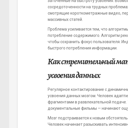
заточенные на быстроту усвоения. Возм
сосредоточенности на трудных проблемах
смотрящие короткометражные видео, пе
массивных статей.
Проблема усиливается тем, что алгорит
потребление содержимого. Алгоритм рек
чтобы сохранить фокус пользователя. Ин
быстрого потребления информации.
Как стремительный мат
усвоения данных
Регулярное контактирование с динамич
усвоения данных мозгом. Человек адапт
фрагментами в развлекательной подаче. 
документальные фильмы — начинают ощу
Мозг подстраивается к новым обстоятель
Человек начинает разыскивать интенсив