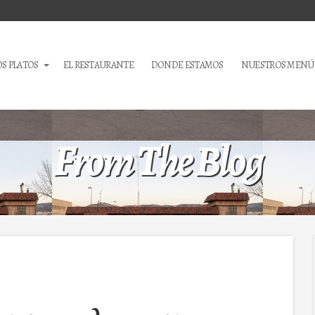
S PLATOS
EL RESTAURANTE
DONDE ESTAMOS
NUESTROS MENÚ
From The Blog