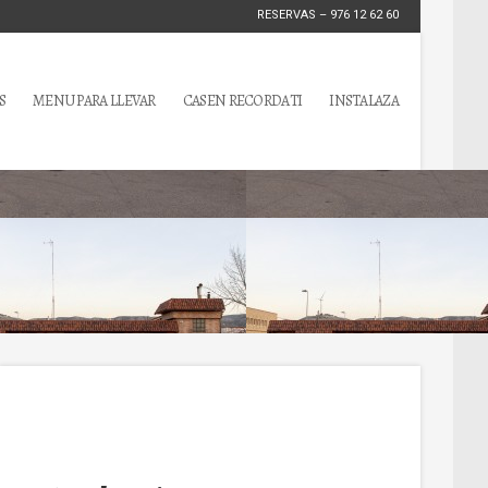
RESERVAS – 976 12 62 60
S
MENU PARA LLEVAR
CASEN RECORDATI
INSTALAZA