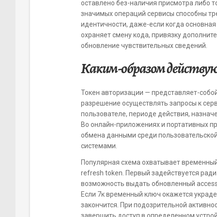
оставлено без-наличия присмотра либо т
значимых операций сервисы способны т
идентичности, даже-если когда основная
охраняет смену кода, привязку дополните
обновление чувствительных сведений.
Каким-образом действу
Токен авторизации — представляет-собой
разрешение осуществлять запросы к серв
пользователе, периоде действия, назнач
Во онлайн-приложениях и портативных п
обмена данными среди пользовательской
системами.
Популярная схема охватывает временный
refresh token. Первый задействуется ради
возможность выдать обновленный access 
Если 7к временный ключ окажется украде
закончится. При подозрительной активнос
завершить доступ в определенном устрой