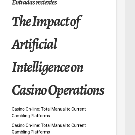
Entradas recientes
The Impact of
Artificial
Intelligence on
Casino Operations
Casino On-line: Total Manual to Current
Gambling Platforms
Casino On-line: Total Manual to Current
Gambling Platforms