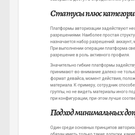
Статусы плюс категори
Платформы авторизации задействуют не
разрешениями. Наиболее простая структу
назначается набор разрешений: аккаунт,
При выполнении операции платформа све
разрешение в роль активного профиля.
Значительно гибкие платформы задейств
принимают-во-внимание далеко-не только
формат девайса, момент действия, поло
материала. К-примеру, сотрудник способ
группы, но не видеть материалы иного п
при конфигурации, при-этом лучше соотве
Подход минимальных доп
Один среди основных принципов авториз
обязан иметь только такие допуски, как