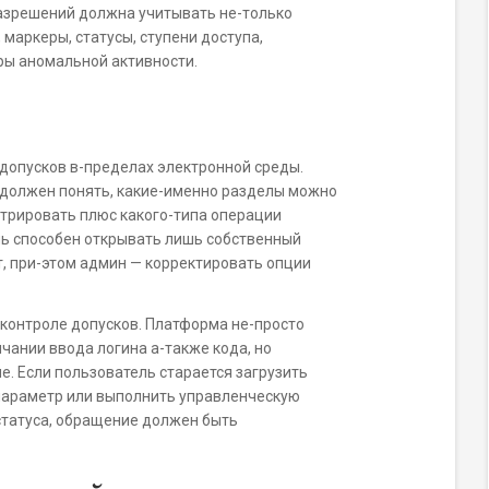
разрешений должна учитывать не-только
 маркеры, статусы, ступени доступа,
ры аномальной активности.
допусков в-пределах электронной среды.
 должен понять, какие-именно разделы можно
трировать плюс какого-типа операции
ь способен открывать лишь собственный
т, при-этом админ — корректировать опции
контроле допусков. Платформа не-просто
чании ввода логина а-также кода, но
. Если пользователь старается загрузить
параметр или выполнить управленческую
статуса, обращение должен быть