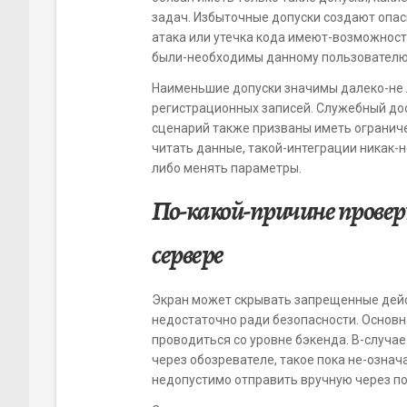
задач. Избыточные допуски создают опас
атака или утечка кода имеют-возможность
были-необходимы данному пользователю
Наименьшие допуски значимы далеко-не 
регистрационных записей. Служебный дос
сценарий также призваны иметь ограниче
читать данные, такой-интеграции никак-
либо менять параметры.
По-какой-причине провер
сервере
Экран может скрывать запрещенные дейст
недостаточно ради безопасности. Основ
проводиться со уровне бэкенда. В-случае
через обозревателе, такое пока не-означ
недопустимо отправить вручную через п