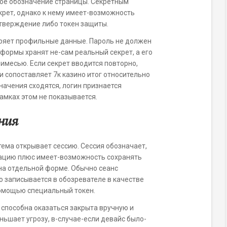
мое обозначение страницы. Секретным
крет, однако к нему имеет-возможность
тверждение либо токен защиты.
ряет профильные данные. Пароль не должен
формы хранят не-сам реальный секрет, а его
месью. Если секрет вводится повторно,
 сопоставляет 7к казино итог относительно
начения сходятся, логин признается
амках этом не показывается.
ния
ема открывает сессию. Сессия обозначает,
ацию плюс имеет-возможность сохранять
 на отдельной форме. Обычно сеанс
о записывается в обозревателе в качестве
помощью специальный токен.
 способна оказаться закрыта вручную и
ьшает угрозу, в-случае-если девайс было-