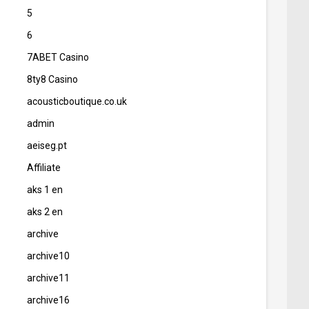
5
6
7ABET Casino
8ty8 Casino
acousticboutique.co.uk
admin
aeiseg.pt
Affiliate
aks 1 en
aks 2 en
archive
archive10
archive11
archive16