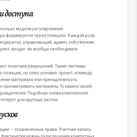
и доступа
сколько модели регулирования
ра формируется через позициях. Каждой роли
 модератор, управляющий, админ, собственник.
ряет, входит ли-вообще необходимое
уют политики разрешений. Такие-системы
 позицию, но плюс условия: проект, команду,
жение материала или принадлежность
ен просматривать материалы 7к казино своей
одразделения. Подобная схема комплекснее
тствует для крупных систем.
усков
ации — ограниченные права. Учетная-запись
ие фактически нужны ради решения конкретных