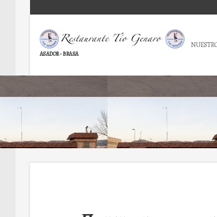
NUESTRO
ASADOR - BRASA