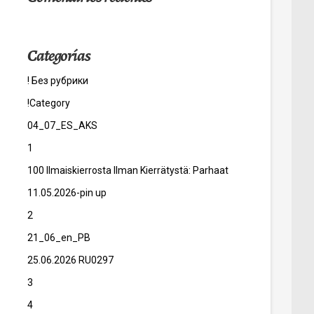
Categorías
! Без рубрики
!Category
04_07_ES_AKS
1
100 Ilmaiskierrosta Ilman Kierrätystä: Parhaat
11.05.2026-pin up
2
21_06_en_PB
25.06.2026 RU0297
3
4