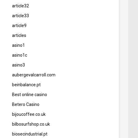
article32
article33
article9
articles
asino1
asino1c
asino3
aubergevalcarroll.com
beinbalance.pt
Best online casino
Betero Casino
bijoucoffee.co.uk
bilbosurfshop.co.uk
biosecindustrial.pt