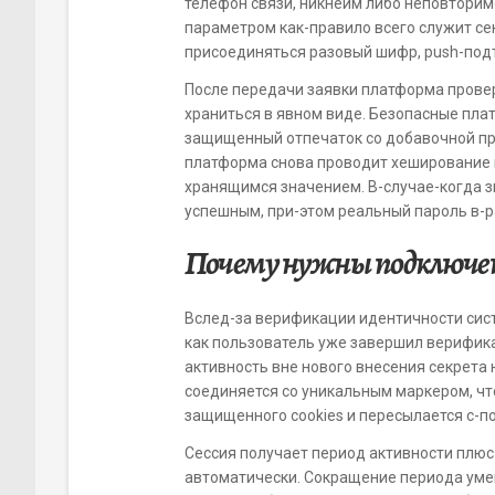
телефон связи, никнейм либо неповтори
параметром как-правило всего служит се
присоединяться разовый шифр, push-под
После передачи заявки платформа прове
храниться в явном виде. Безопасные плат
защищенный отпечаток со добавочной при
платформа снова проводит хеширование и
хранящимся значением. В-случае-когда з
успешным, при-этом реальный пароль в-р
Почему нужны подключе
Вслед-за верификации идентичности сист
как пользователь уже завершил верифик
активность вне нового внесения секрета
соединяется со уникальным маркером, чт
защищенного cookies и пересылается с-
Сессия получает период активности плюс
автоматически. Сокращение периода умен