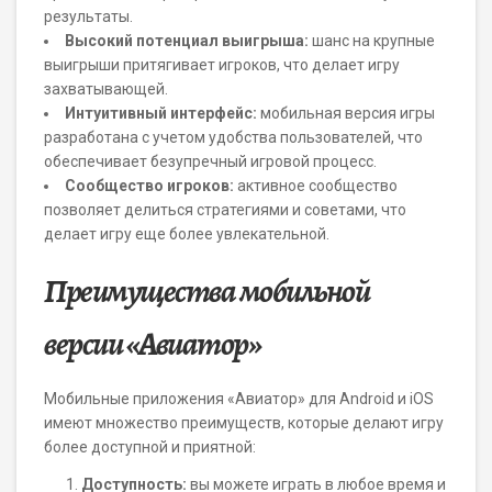
результаты.
Высокий потенциал выигрыша:
шанс на крупные
выигрыши притягивает игроков, что делает игру
захватывающей.
Интуитивный интерфейс:
мобильная версия игры
разработана с учетом удобства пользователей, что
обеспечивает безупречный игровой процесс.
Сообщество игроков:
активное сообщество
позволяет делиться стратегиями и советами, что
делает игру еще более увлекательной.
Преимущества мобильной
версии «Авиатор»
Мобильные приложения «Авиатор» для Android и iOS
имеют множество преимуществ, которые делают игру
более доступной и приятной:
Доступность:
вы можете играть в любое время и