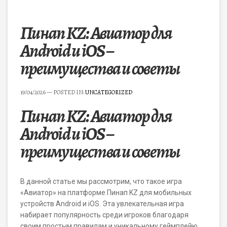
Пинап KZ: Авиатор для
Android и iOS –
преимущества и советы
19/04/2026
— POSTED IN:
UNCATEGORIZED
Пинап KZ: Авиатор для
Android и iOS –
преимущества и советы
В данной статье мы рассмотрим, что такое игра
«Авиатор» на платформе Пинап KZ для мобильных
устройств Android и iOS. Эта увлекательная игра
набирает популярность среди игроков благодаря
своим простым правилам и уникальному геймплейю.