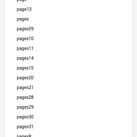
page13
pages
pages09
pages10
pages11
pages14
pages15
pages20
pages21
pages28
pages29
pages30
pages31
pages8