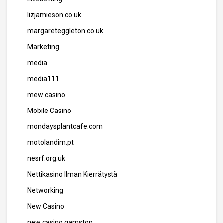
lizjamieson.co.uk
margareteggleton.co.uk
Marketing
media
media111
mew casino
Mobile Casino
mondaysplantcafe.com
motolandim.pt
nesrf.org.uk
Nettikasino Ilman Kierrätystä
Networking
New Casino
new casino gamstop