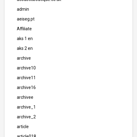
admin
aeiseg.pt
Affiliate
aks 1 en
aks 2 en
archive
archive10
archive11
archive16
archivee
archive_1
archive_2
article
article018