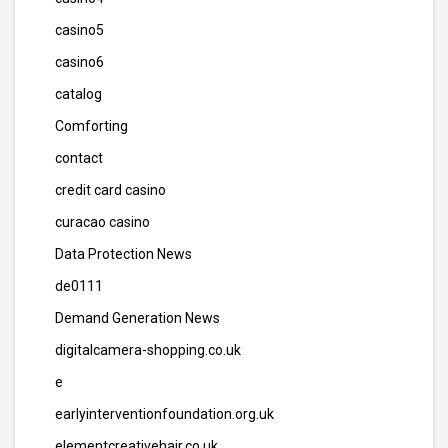
casino5
casino6
catalog
Comforting
contact
credit card casino
curacao casino
Data Protection News
de0111
Demand Generation News
digitalcamera-shopping.co.uk
e
earlyinterventionfoundation.org.uk
elementcreativehair.co.uk