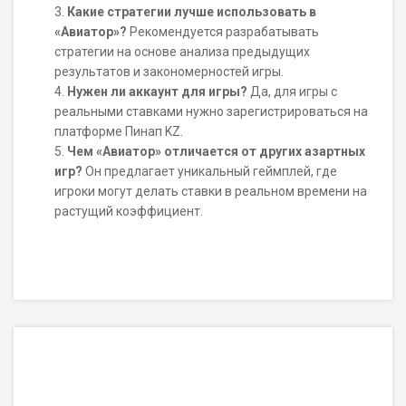
Какие стратегии лучше использовать в
«Авиатор»?
Рекомендуется разрабатывать
стратегии на основе анализа предыдущих
результатов и закономерностей игры.
Нужен ли аккаунт для игры?
Да, для игры с
реальными ставками нужно зарегистрироваться на
платформе Пинап KZ.
Чем «Авиатор» отличается от других азартных
игр?
Он предлагает уникальный геймплей, где
игроки могут делать ставки в реальном времени на
растущий коэффициент.