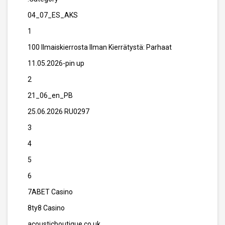
04_07_ES_AKS
1
100 Ilmaiskierrosta Ilman Kierrätystä: Parhaat
11.05.2026-pin up
2
21_06_en_PB
25.06.2026 RU0297
3
4
5
6
7ABET Casino
8ty8 Casino
acousticboutique.co.uk