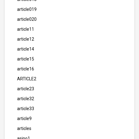
article019
article020
article11
article12
article14
article15
article16
ARTICLE2
article23
article32
article33
article9
articles
asino1