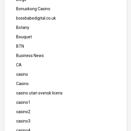
Bonuskong Casino
bossbabedigital.co.uk
Botany
Bouquet
BTN
Business News
CA
casino
Casino
casino utan svensk licens
casino1
casino2
casino3
casino4