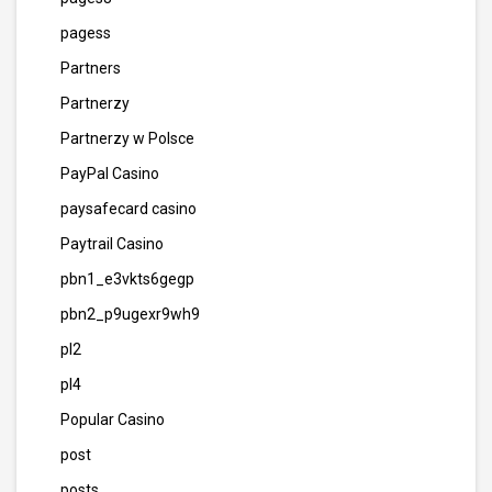
pagess
Partners
Partnerzy
Partnerzy w Polsce
PayPal Casino
paysafecard casino
Paytrail Casino
pbn1_e3vkts6gegp
pbn2_p9ugexr9wh9
pl2
pl4
Popular Casino
post
posts