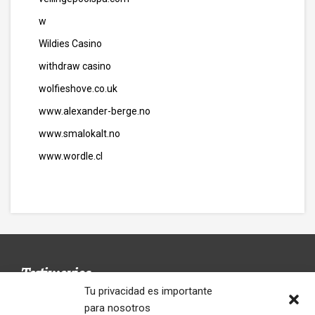
w
Wildies Casino
withdraw casino
wolfieshove.co.uk
www.alexander-berge.no
www.smalokalt.no
www.wordle.cl
Testimonios
Tu privacidad es importante
para nosotros