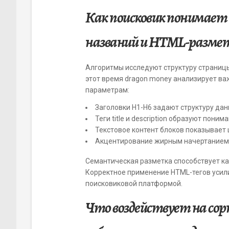
Как поисковик понимае
названий и HTML-разме
Алгоритмы исследуют структуру страницы
этот время dragon money анализирует в
параметрам:
Заголовки H1-H6 задают структуру да
Теги title и description образуют поним
Текстовое контент блоков показывает
Акцентирование жирным начертанием 
Семантическая разметка способствует к
Корректное применение HTML-тегов усил
поисковиковой платформой.
Что воздействует на сор