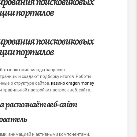
рования поисковиковых
ации порталов
рования поисковиковых
ации порталов
абатывают миллиарды запросов
траницы и создают подборку итогов. Роботы
нные о структуре сайтов.
казино dragon money
и правильной настройки настроек веб-сайта.
а распознаёт веб-сайт
зователь
ями, анимацией и активными компонентами.