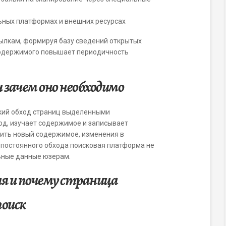
ьных платформах и внешних ресурсах
ылкам, формируя базу сведений открытых
содержимого повышает периодичность
и зачем оно необходимо
кий обход страниц выделенными
од, изучает содержимое и записывает
жить новый содержимое, изменения в
з постоянного обхода поисковая платформа не
ьные данные юзерам.
ия и почему страница
поиск