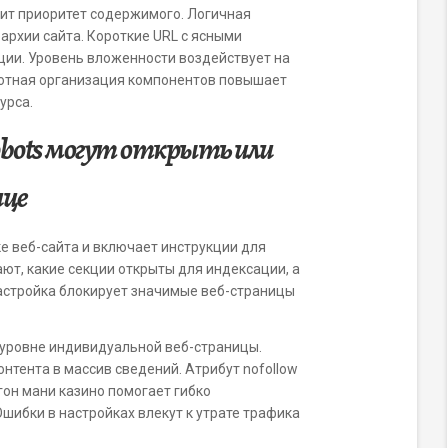
лит приоритет содержимого. Логичная
архии сайта. Короткие URL с ясными
ии. Уровень вложенности воздействует на
мотная организация компонентов повышает
урса.
 robots могут открыть или
ице
ке веб-сайта и включает инструкции для
ют, какие секции открыты для индексации, а
астройка блокирует значимые веб-страницы
 уровне индивидуальной веб-страницы.
нтента в массив сведений. Атрибут nofollow
гон мани казино помогает гибко
шибки в настройках влекут к утрате трафика