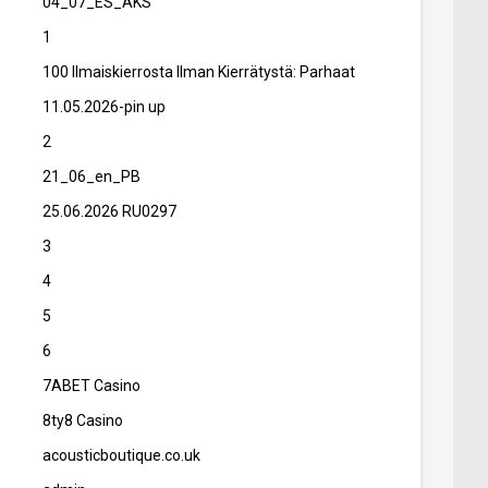
04_07_ES_AKS
1
100 Ilmaiskierrosta Ilman Kierrätystä: Parhaat
11.05.2026-pin up
2
21_06_en_PB
25.06.2026 RU0297
3
4
5
6
7ABET Casino
8ty8 Casino
acousticboutique.co.uk