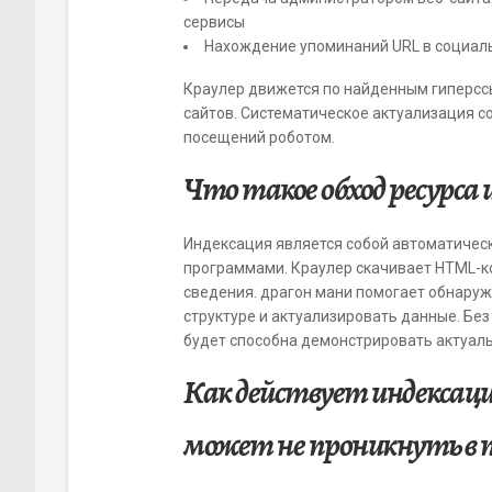
сервисы
Нахождение упоминаний URL в социал
Краулер движется по найденным гиперсс
сайтов. Систематическое актуализация 
посещений роботом.
Что такое обход ресурса 
Индексация является собой автоматичес
программами. Краулер скачивает HTML-к
сведения. драгон мани помогает обнару
структуре и актуализировать данные. Бе
будет способна демонстрировать актуал
Как действует индексац
может не проникнуть в 