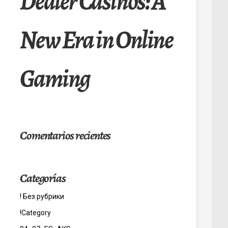
Dealer Casinos: A
New Era in Online
Gaming
Comentarios recientes
Categorías
! Без рубрики
!Category