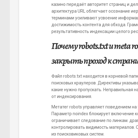
казино передаёт авторитет страниц и де
архитектура URL облегчает осознание иер
терминами усиливают усвоение информац
достижимость контента для обхода. Гра
результативность индексации целого рес
Почему robots.txt и meta
закрыть проход к стран
Файл robots.txt находится в корневой пап
поисковых краулеров. Директивы указыва
какие нужно пропускать. Неправильная н
от индексирования.
Метатег robots управляет поведением на
Параметр noindex блокирует включение ко
ограничивает следование по линкам. дра
контролировать видимость материалов. О
из поисковиковых систем.