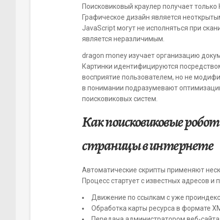
Поисковиковый краулер получает только 
Графическое дизайн является неоткрыты
JavaScript могут не исполняться при ск
является неразличимым.
dragon money изучает организацию докум
Картинки идентифицируются посредством 
восприятие пользователем, но не модиф
в понимании подразумевают оптимизации
поисковиковых систем.
Как поисковиковые роб
страницы в интернете
Автоматические скрипты применяют неск
Процесс стартует с известных адресов и 
Движение по ссылкам с уже проиндекс
Обработка карты ресурса в формате X
Передача администратором веб-сайта 