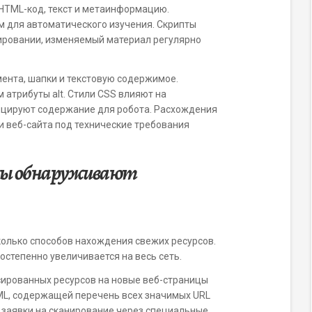
HTML-код, текст и метаинформацию.
м для автоматического изучения. Скрипты
анировании, изменяемый материал регулярно
ента, шапки и текстовую содержимое.
атрибуты alt. Стили CSS влияют на
ицируют содержание для робота. Расхождения
 веб-сайта под технические требования
оты обнаруживают
олько способов нахождения свежих ресурсов.
постепенно увеличивается на весь сеть.
ированных ресурсов на новые веб-страницы
ML, содержащей перечень всех значимых URL
заявки на сканирование через специальные