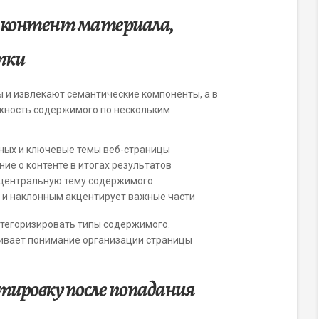
т контент материала,
тки
 и извлекают семантические компоненты, а в
ажность содержимого по нескольким
нных и ключевые темы веб-страницы
ание о контенте в итогах результатов
 центральную тему содержимого
и наклонным акцентирует важные части
атегоризировать типы содержимого.
ивает понимание организации страницы
тировку после попадания