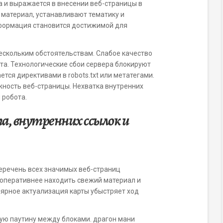
 и выражается в внесении веб-страницы в
материал, устанавливают тематику и
формация становится достижимой для
нескольким обстоятельствам. Слабое качество
та. Технологические сбои сервера блокируют
тся директивами в robots.txt или метатегами.
ость веб-страницы. Нехватка внутренних
 робота.
а, внутренних ссылок и
еречень всех значимых веб-страниц
 оперативнее находить свежий материал и
ярное актуализация карты убыстряет ход
ую паутину между блоками. драгон мани