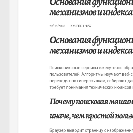
Основания функциони
механизмов и индекс
29/06/2026
— POSTED IN:
W
Основания функциони
механизмов и индекс
Поисковиковые сервисы ежесуточно обр
пользователей. Алгоритмы изучают веб-с
переходят по гиперссылкам, собирают да
требует понимания технических нюансов 
Почему поисковая машин
иначе, чем простой поль
Браузер выводит страницу с изображени