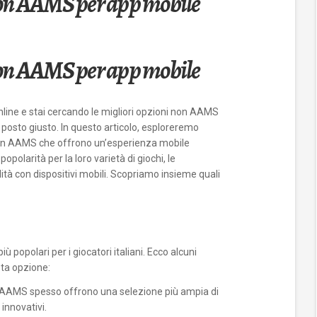
 non AAMS per app mobile
 non AAMS per app mobile
nline e stai cercando le migliori opzioni non AAMS
posto giusto. In questo articolo, esploreremo
 non AAMS che offrono un’esperienza mobile
olarità per la loro varietà di giochi, le
tà con dispositivi mobili. Scopriamo insieme quali
popolari per i giocatori italiani. Ecco alcuni
sta opzione:
 AAMS spesso offrono una selezione più ampia di
 innovativi.