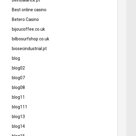
beinbalance.pt
Best online casino
Betero Casino
bijoucoffee.co.uk
bilbosurfshop.co.uk
biosecindustrial.pt
blog
blog02
blog07
blog08
blog11
blog111
blog13
blog14