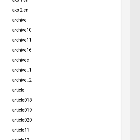
aks 1 en
aks 2 en
archive
archive10
archive11
archive16
archivee
archive_1
archive_2
article
article018
article019
article020
article11