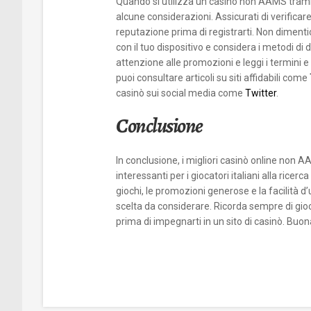
Quando si utilizza un casinò non AAMS tram
alcune considerazioni. Assicurati di verificar
reputazione prima di registrarti. Non dimentic
con il tuo dispositivo e considera i metodi di d
attenzione alle promozioni e leggi i termini e 
puoi consultare articoli su siti affidabili come
casinò sui social media come
Twitter
.
Conclusione
In conclusione, i migliori casinò online non
interessanti per i giocatori italiani alla ricerc
giochi, le promozioni generose e la facilità 
scelta da considerare. Ricorda sempre di gioc
prima di impegnarti in un sito di casinò. Buon