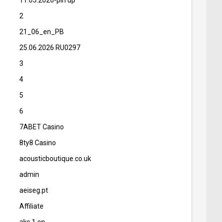
11.05.2026-pin up
2
21_06_en_PB
25.06.2026 RU0297
3
4
5
6
7ABET Casino
8ty8 Casino
acousticboutique.co.uk
admin
aeiseg.pt
Affiliate