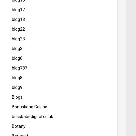
blog15
blog17
blog18
blog22
blog23
blog3
blog6
blog787
blog8
blog9
Blogs
Bonuskong Casino
bossbabedigital.co.uk
Botany