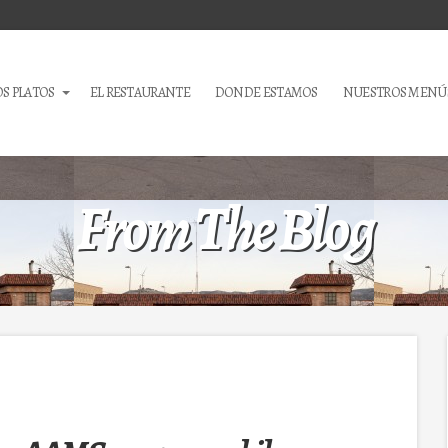
S PLATOS
EL RESTAURANTE
DONDE ESTAMOS
NUESTROS MENÚ
From The Blog