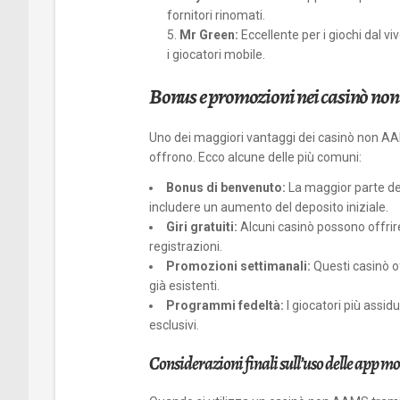
fornitori rinomati.
Mr Green:
Eccellente per i giochi dal v
i giocatori mobile.
Bonus e promozioni nei casinò n
Uno dei maggiori vantaggi dei casinò non AA
offrono. Ecco alcune delle più comuni:
Bonus di benvenuto:
La maggior parte dei
includere un aumento del deposito iniziale.
Giri gratuiti:
Alcuni casinò possono offrire 
registrazioni.
Promozioni settimanali:
Questi casinò of
già esistenti.
Programmi fedeltà:
I giocatori più assi
esclusivi.
Considerazioni finali sull’uso delle app 