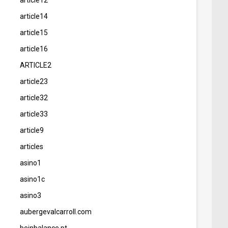
article12
article14
article15
article16
ARTICLE2
article23
article32
article33
article9
articles
asino1
asino1c
asino3
aubergevalcarroll.com