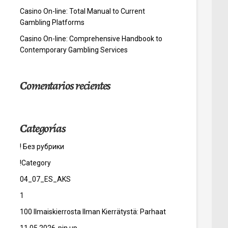
Casino On-line: Total Manual to Current
Gambling Platforms
Casino On-line: Comprehensive Handbook to
Contemporary Gambling Services
Comentarios recientes
Categorías
! Без рубрики
!Category
04_07_ES_AKS
1
100 Ilmaiskierrosta Ilman Kierrätystä: Parhaat