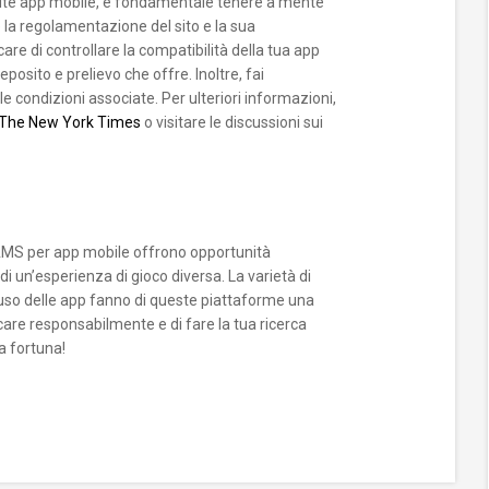
ite app mobile, è fondamentale tenere a mente
e la regolamentazione del sito e la sua
are di controllare la compatibilità della tua app
eposito e prelievo che offre. Inoltre, fai
le condizioni associate. Per ulteriori informazioni,
The New York Times
o visitare le discussioni sui
 AAMS per app mobile offrono opportunità
a di un’esperienza di gioco diversa. La varietà di
d’uso delle app fanno di queste piattaforme una
are responsabilmente e di fare la tua ricerca
a fortuna!