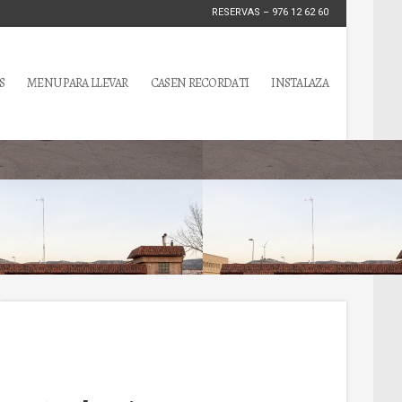
RESERVAS – 976 12 62 60
S
MENU PARA LLEVAR
CASEN RECORDATI
INSTALAZA