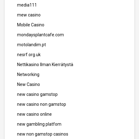
media111
mew casino
Mobile Casino
mondaysplantcafe.com
motolandim.pt
nesrf.org.uk
Nettikasino Ilman Kierrätystä
Networking
New Casino
new casino gamstop
new casino non gamstop
new casino online
new gambling platfom
new non gamstop casinos