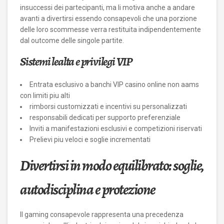
insuccessi dei partecipanti, ma li motiva anche a andare
avanti a divertirsi essendo consapevoli che una porzione
delle loro scommesse verra restituita indipendentemente
dal outcome delle singole partite.
Sistemi lealta e privilegi VIP
Entrata esclusivo a banchi VIP casino online non aams
con limiti piu alti
rimborsi customizzati e incentivi su personalizzati
responsabili dedicati per supporto preferenziale
Inviti a manifestazioni esclusivi e competizioni riservati
Prelievi piu veloci e soglie incrementati
Divertirsi in modo equilibrato: soglie,
autodisciplina e protezione
Il gaming consapevole rappresenta una precedenza