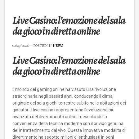
Live Casino: l’emozione del sala
da gioco in diretta online
02/07/2026
— POSTED IN:
NEWS
Live Casino: l’emozione del sala
da gioco in diretta online
Il mondo del gaming online ha vissuto una rivoluzione
straordinaria negli passati anni, conducendo il clima
originale del sala giochi terrestre subito nelle abitazioni dei
giocatori. I live casino rappresentano l’evoluzione piu
avanzata del divertimento online, mescolando la
convenienza della tecnica moderna con il brivido genuina
del intrattenimento dal vivo. Questa innovativa modalita di
divertimento ha sedotto milioni di enthusiasti in ogni