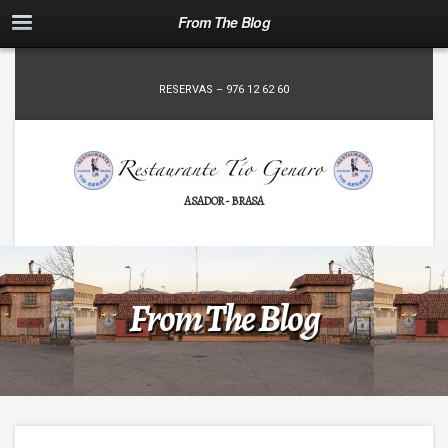
From The Blog
RESERVAS – 976 12 62 60
ASADOR - BRASA
From The Blog