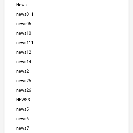
News
news011
news06
news10
news111
news12
news14
news2
news25
news26
NEWS3
news5
news6
news7