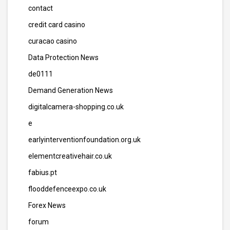
contact
credit card casino
curacao casino
Data Protection News
de0111
Demand Generation News
digitalcamera-shopping.co.uk
e
earlyinterventionfoundation.org.uk
elementcreativehair.co.uk
fabius.pt
flooddefenceexpo.co.uk
Forex News
forum