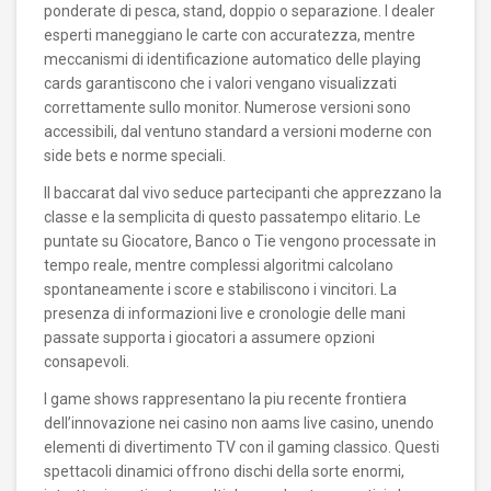
ponderate di pesca, stand, doppio o separazione. I dealer
esperti maneggiano le carte con accuratezza, mentre
meccanismi di identificazione automatico delle playing
cards garantiscono che i valori vengano visualizzati
correttamente sullo monitor. Numerose versioni sono
accessibili, dal ventuno standard a versioni moderne con
side bets e norme speciali.
Il baccarat dal vivo seduce partecipanti che apprezzano la
classe e la semplicita di questo passatempo elitario. Le
puntate su Giocatore, Banco o Tie vengono processate in
tempo reale, mentre complessi algoritmi calcolano
spontaneamente i score e stabiliscono i vincitori. La
presenza di informazioni live e cronologie delle mani
passate supporta i giocatori a assumere opzioni
consapevoli.
I game shows rappresentano la piu recente frontiera
dell’innovazione nei casino non aams live casino, unendo
elementi di divertimento TV con il gaming classico. Questi
spettacoli dinamici offrono dischi della sorte enormi,