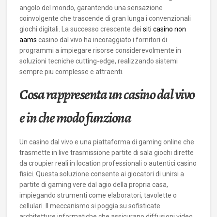
angolo del mondo, garantendo una sensazione
coinvolgente che trascende di gran lunga i convenzionali
giochi digitali. La successo crescente dei
siti casino non
aams
casino dal vivo ha incoraggiato i fornitori di
programmi a impiegare risorse considerevolmente in
soluzioni tecniche cutting-edge, realizzando sistemi
sempre piu complesse e attraenti.
Cosa rappresenta un casino dal vivo
e in che modo funziona
Un casino dal vivo e una piattaforma di gaming online che
trasmette in live trasmissione partite di sala giochi dirette
da croupier reali in location professionali o autentici casino
fisici. Questa soluzione consente ai giocatori di unirsi a
partite di gaming vere dal agio della propria casa,
impiegando strumenti come elaboratori, tavolette o
cellulari. Il meccanismo si poggia su sofisticate
architetture informatiche che assicurano diffusioni video