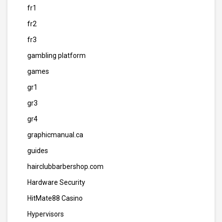
fr1
fr2
fr3
gambling platform
games
gr1
gr3
gr4
graphicmanual.ca
guides
hairclubbarbershop.com
Hardware Security
HitMate88 Casino
Hypervisors