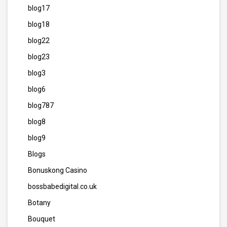
blog17
blog18
blog22
blog23
blog3
blog6
blog787
blog8
blog9
Blogs
Bonuskong Casino
bossbabedigital.co.uk
Botany
Bouquet