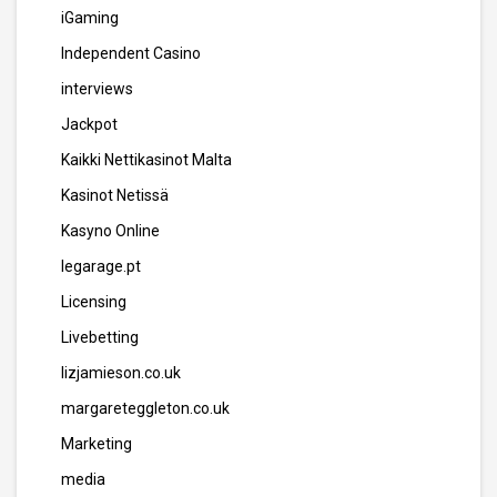
iGaming
Independent Casino
interviews
Jackpot
Kaikki Nettikasinot Malta
Kasinot Netissä
Kasyno Online
legarage.pt
Licensing
Livebetting
lizjamieson.co.uk
margareteggleton.co.uk
Marketing
media