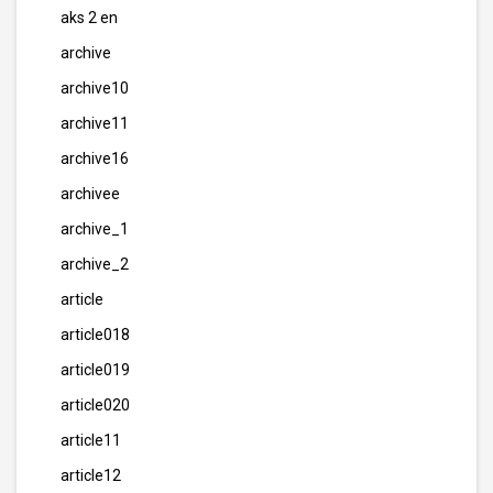
aks 2 en
archive
archive10
archive11
archive16
archivee
archive_1
archive_2
article
article018
article019
article020
article11
article12