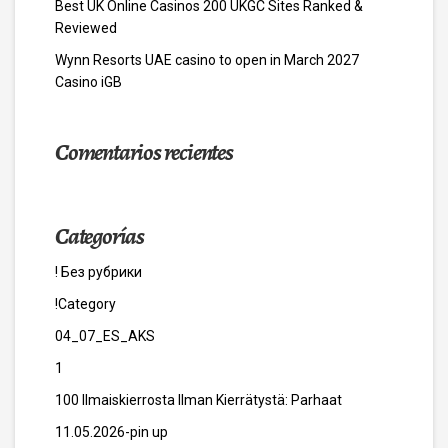
Best UK Online Casinos 200 UKGC Sites Ranked &
Reviewed
Wynn Resorts UAE casino to open in March 2027
Casino iGB
Comentarios recientes
Categorías
! Без рубрики
!Category
04_07_ES_AKS
1
100 Ilmaiskierrosta Ilman Kierrätystä: Parhaat
11.05.2026-pin up