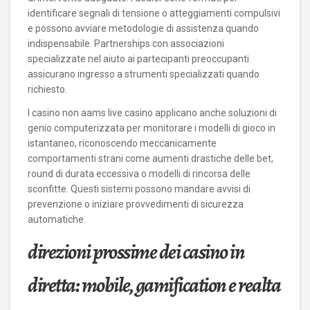
identificare segnali di tensione o atteggiamenti compulsivi
e possono avviare metodologie di assistenza quando
indispensabile. Partnerships con associazioni
specializzate nel aiuto ai partecipanti preoccupanti
assicurano ingresso a strumenti specializzati quando
richiesto.
I casino non aams live casino applicano anche soluzioni di
genio computerizzata per monitorare i modelli di gioco in
istantaneo, riconoscendo meccanicamente
comportamenti strani come aumenti drastiche delle bet,
round di durata eccessiva o modelli di rincorsa delle
sconfitte. Questi sistemi possono mandare avvisi di
prevenzione o iniziare provvedimenti di sicurezza
automatiche.
direzioni prossime dei casino in
diretta: mobile, gamification e realta