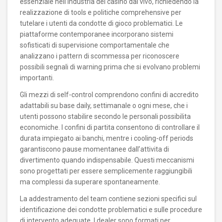
essenziale nell’industria dei casino dal vivo, richiedendo la
realizzazione di tools e politiche comprehensive per
tutelare i utenti da condotte di gioco problematici. Le
piattaforme contemporanee incorporano sistemi
sofisticati di supervisione comportamentale che
analizzano i pattern di scommessa per riconoscere
possibili segnali di warning prima che si evolvano problemi
importanti.
Gli mezzi di self-control comprendono confini di accredito
adattabili su base daily, settimanale o ogni mese, che i
utenti possono stabilire secondo le personali possibilita
economiche. I confini di partita consentono di controllare il
durata impiegato ai banchi, mentre i cooling-off periods
garantiscono pause momentanee dall’attivita di
divertimento quando indispensabile. Questi meccanismi
sono progettati per essere semplicemente raggiungibili
ma complessi da superare spontaneamente.
La addestramento del team contiene sezioni specifici sul
identificazione dei condotte problematici e sulle procedure
di intervento adeguate. I dealer sono formati per