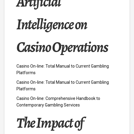
Artificial
Intelligence on
Casino Operations
Casino On-line: Total Manual to Current Gambling
Platforms
Casino On-line: Total Manual to Current Gambling
Platforms
Casino On-line: Comprehensive Handbook to
Contemporary Gambling Services
The Impact of