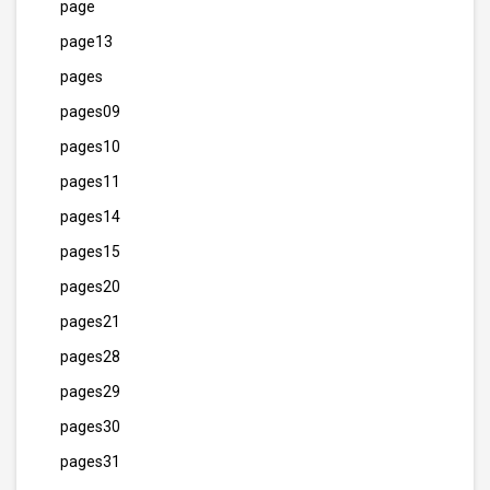
page
page13
pages
pages09
pages10
pages11
pages14
pages15
pages20
pages21
pages28
pages29
pages30
pages31