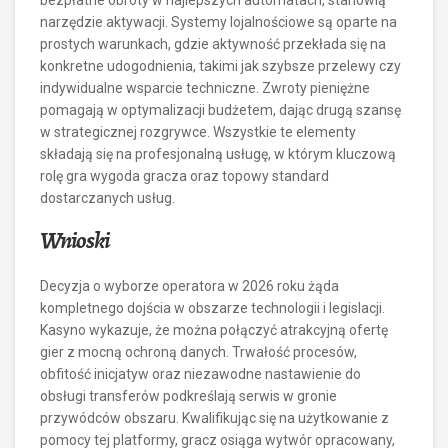
bezpłatne obroty w najlepszych automatach, stanowią
narzędzie aktywacji. Systemy lojalnościowe są oparte na
prostych warunkach, gdzie aktywność przekłada się na
konkretne udogodnienia, takimi jak szybsze przelewy czy
indywidualne wsparcie techniczne. Zwroty pieniężne
pomagają w optymalizacji budżetem, dając drugą szansę
w strategicznej rozgrywce. Wszystkie te elementy
składają się na profesjonalną usługę, w którym kluczową
rolę gra wygoda gracza oraz topowy standard
dostarczanych usług.
Wnioski
Decyzja o wyborze operatora w 2026 roku żąda
kompletnego dojścia w obszarze technologii i legislacji.
Kasyno wykazuje, że można połączyć atrakcyjną ofertę
gier z mocną ochroną danych. Trwałość procesów,
obfitość inicjatyw oraz niezawodne nastawienie do
obsługi transferów podkreślają serwis w gronie
przywódców obszaru. Kwalifikując się na użytkowanie z
pomocy tej platformy, gracz osiąga wytwór opracowany,