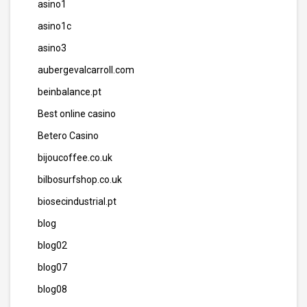
asino1
asino1c
asino3
aubergevalcarroll.com
beinbalance.pt
Best online casino
Betero Casino
bijoucoffee.co.uk
bilbosurfshop.co.uk
biosecindustrial.pt
blog
blog02
blog07
blog08