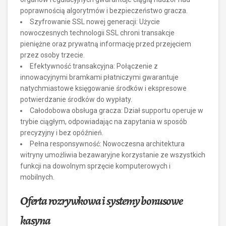
poprawnością algorytmów i bezpieczeństwo gracza.
Szyfrowanie SSL nowej generacji: Użycie
nowoczesnych technologii SSL chroni transakcje
pieniężne oraz prywatną informację przed przejęciem
przez osoby trzecie.
Efektywność transakcyjna: Połączenie z
innowacyjnymi bramkami płatniczymi gwarantuje
natychmiastowe księgowanie środków i ekspresowe
potwierdzanie środków do wypłaty.
Całodobowa obsługa gracza: Dział supportu operuje w
trybie ciągłym, odpowiadając na zapytania w sposób
precyzyjny i bez opóźnień.
Pełna responsywność: Nowoczesna architektura
witryny umożliwia bezawaryjne korzystanie ze wszystkich
funkcji na dowolnym sprzęcie komputerowych i
mobilnych.
Oferta rozrywkowa i systemy bonusowe
kasyna