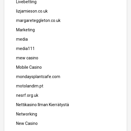
Livebetting
lizjamieson.co.uk
margareteggleton.co.uk
Marketing
media
media111
mew casino
Mobile Casino
mondaysplantcafe.com
motolandim.pt
nesrf.org.uk
Nettikasino Ilman Kierrätystä
Networking
New Casino