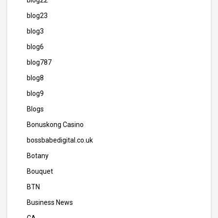
blog22
blog23
blog3
blog6
blog787
blog8
blog9
Blogs
Bonuskong Casino
bossbabedigital.co.uk
Botany
Bouquet
BTN
Business News