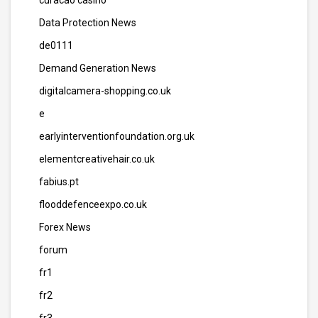
curacao casino
Data Protection News
de0111
Demand Generation News
digitalcamera-shopping.co.uk
e
earlyinterventionfoundation.org.uk
elementcreativehair.co.uk
fabius.pt
flooddefenceexpo.co.uk
Forex News
forum
fr1
fr2