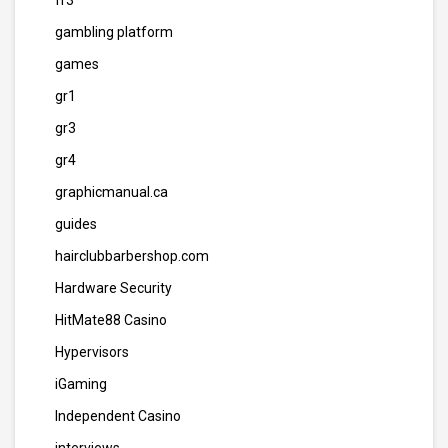
fr3
gambling platform
games
gr1
gr3
gr4
graphicmanual.ca
guides
hairclubbarbershop.com
Hardware Security
HitMate88 Casino
Hypervisors
iGaming
Independent Casino