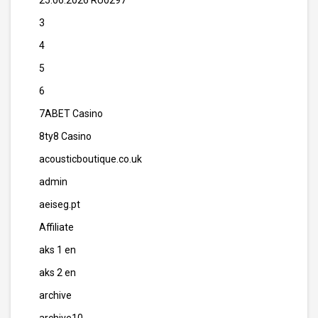
25.06.2026 RU0297
3
4
5
6
7ABET Casino
8ty8 Casino
acousticboutique.co.uk
admin
aeiseg.pt
Affiliate
aks 1 en
aks 2 en
archive