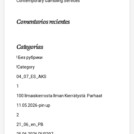
Contemporary Gambling Services
Comentarios recientes
Categorías
! Без рубрики
!Category
04_07_ES_AKS
1
100 Ilmaiskierrosta Ilman Kierrätystä: Parhaat
11.05.2026-pin up
2
21_06_en_PB