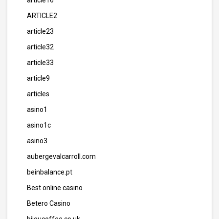
article16
ARTICLE2
article23
article32
article33
article9
articles
asino1
asino1c
asino3
aubergevalcarroll.com
beinbalance.pt
Best online casino
Betero Casino