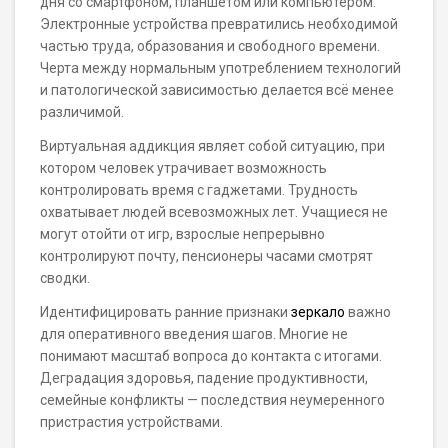
дня со смартфоном, планшетом или компьютером.
Электронные устройства превратились необходимой
частью труда, образования и свободного времени.
Черта между нормальным употреблением технологий
и патологической зависимостью делается всё менее
различимой.
Виртуальная аддикция являет собой ситуацию, при
котором человек утрачивает возможность
контролировать время с гаджетами. Трудность
охватывает людей всевозможных лет. Учащиеся не
могут отойти от игр, взрослые непрерывно
контролируют почту, пенсионеры часами смотрят
сводки.
Идентифицировать ранние признаки
зеркало
важно
для оперативного введения шагов. Многие не
понимают масштаб вопроса до контакта с итогами.
Деградация здоровья, падение продуктивности,
семейные конфликты — последствия неумеренного
пристрастия устройствами.