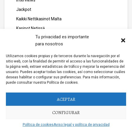
interviews
Jackpot
Kaikki Nettikasinot Malta
Kasinot Netissä
Tu privacidad es importante
Kasyno Online
para nosotros
legarage.pt
Utilizamos cookies propias y de terceros durante la navegación por el
Licensing
sitio web, con la finalidad de permitir el acceso a las funcionalidades de
Livebetting
la página web, extraer estadísticas de tráfico y mejorar la experiencia del
usuario. Puedes aceptar todas las cookies, así como seleccionar cuáles
lizjamieson.co.uk
deseas habilitar o configurar sus preferencias. Para más información,
puede consultar nuestra Política de cookies.
margareteggleton.co.uk
Marketing
ACEPTAR
media
CONFIGURAR
media111
mew casino
Política de cookies
Aviso legal y política de privacidad