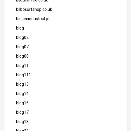
bijoucoffee.co.uk
bilbosurfshop.co.uk
biosecindustrial.pt
blog
blog02
blog07
blog08
blog11
blog111
blog13
blog14
blog15
blog17
blog18