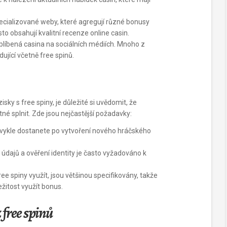
pecializované weby, které agregují různé bonusy
to obsahují kvalitní recenze online casin.
blíbená casina na sociálních médiích. Mnoho z
ující včetně free spinů.
isky s free spiny, je důležité si uvědomit, že
tné splnit. Zde jsou nejčastější požadavky:
vykle dostanete po vytvoření nového hráčského
údajů a ověření identity je často vyžadováno k
ee spiny využít, jsou většinou specifikovány, takže
ežitost využít bonus.
 free spinů