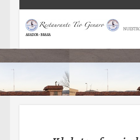
NUESTRO
ASADOR - BRASA