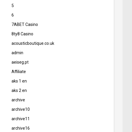
5
6
7ABET Casino
8ty8 Casino
acousticboutique.co.uk
admin
aeiseg.pt
Affiliate
aks 1 en
aks 2 en
archive
archive10
archive11
archive16