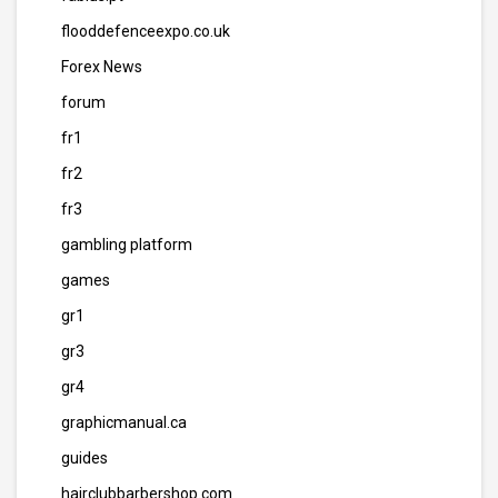
flooddefenceexpo.co.uk
Forex News
forum
fr1
fr2
fr3
gambling platform
games
gr1
gr3
gr4
graphicmanual.ca
guides
hairclubbarbershop.com