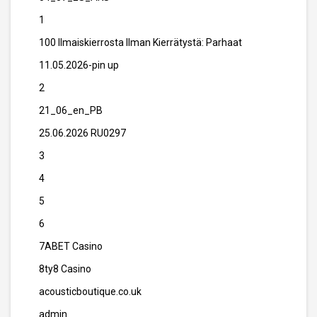
1
100 Ilmaiskierrosta Ilman Kierrätystä: Parhaat
11.05.2026-pin up
2
21_06_en_PB
25.06.2026 RU0297
3
4
5
6
7ABET Casino
8ty8 Casino
acousticboutique.co.uk
admin