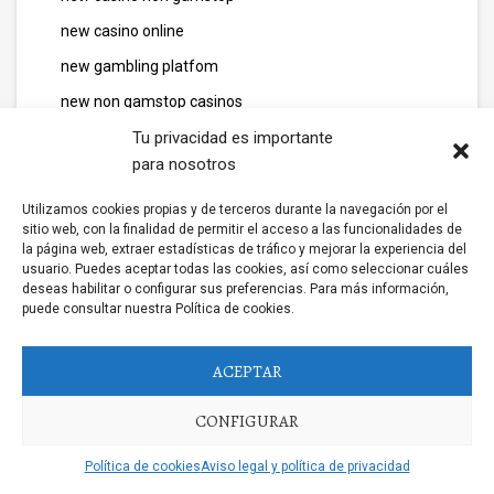
new casino online
new gambling platfom
new non gamstop casinos
News
Tu privacidad es importante
para nosotros
news011
news06
Utilizamos cookies propias y de terceros durante la navegación por el
sitio web, con la finalidad de permitir el acceso a las funcionalidades de
news10
la página web, extraer estadísticas de tráfico y mejorar la experiencia del
usuario. Puedes aceptar todas las cookies, así como seleccionar cuáles
news111
deseas habilitar o configurar sus preferencias. Para más información,
puede consultar nuestra Política de cookies.
news12
news14
ACEPTAR
news2
CONFIGURAR
news25
news26
Política de cookies
Aviso legal y política de privacidad
NEWS3