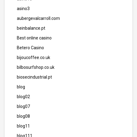
asino3
aubergevalcarroll.com
beinbalance.pt
Best online casino
Betero Casino
bijoucoffee.co.uk
bilbosurfshop.co.uk
biosecindustrial.pt
blog
blog02
blog07
blog08
blog11
blog111