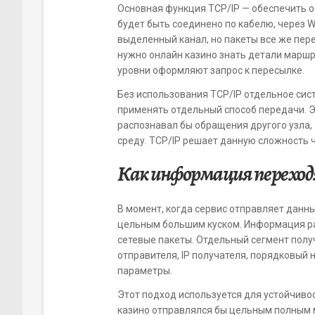
Основная функция TCP/IP — обеспечить
будет быть соединено по кабелю, через W
выделенный канал, но пакеты все же пер
нужно онлайн казино знать детали маршр
уровни оформляют запрос к пересылке.
Без использования TCP/IP отдельное си
применять отдельный способ передачи. Эт
распознавал бы обращения другого узла,
среду. TCP/IP решает данную сложность
Как информация переход
В момент, когда сервис отправляет данн
цельным большим куском. Информация р
сетевые пакеты. Отдельный сегмент полу
отправителя, IP получателя, порядковый 
параметры.
Этот подход используется для устойчиво
казино отправлялся бы цельным полным 