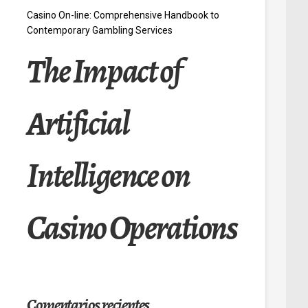
Casino On-line: Comprehensive Handbook to
Contemporary Gambling Services
The Impact of
Artificial
Intelligence on
Casino Operations
Comentarios recientes