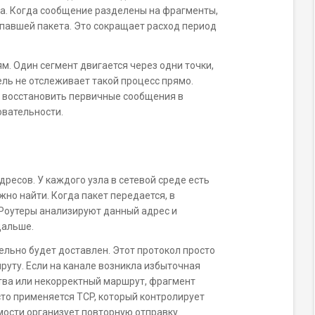
а. Когда сообщение разделены на фрагменты,
павшей пакета. Это сокращает расход период
м. Один сегмент двигается через одни точки,
ель не отслеживает такой процесс прямо.
и восстановить первичные сообщения в
вательности.
дресов. У каждого узла в сетевой среде есть
жно найти. Когда пакет передается, в
 Роутеры анализируют данный адрес и
дальше.
ельно будет доставлен. Этот протокол просто
руту. Если на канале возникла избыточная
ства или некорректный маршрут, фрагмент
сто применяется TCP, который контролирует
мости организует повторную отправку.