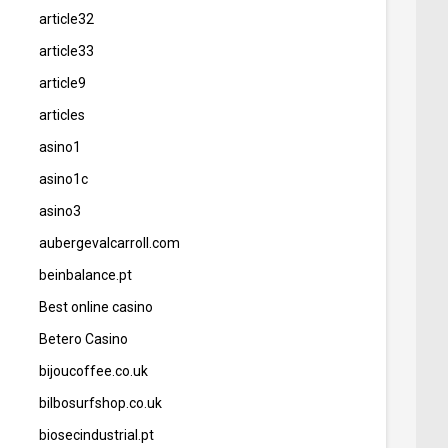
article32
article33
article9
articles
asino1
asino1c
asino3
aubergevalcarroll.com
beinbalance.pt
Best online casino
Betero Casino
bijoucoffee.co.uk
bilbosurfshop.co.uk
biosecindustrial.pt