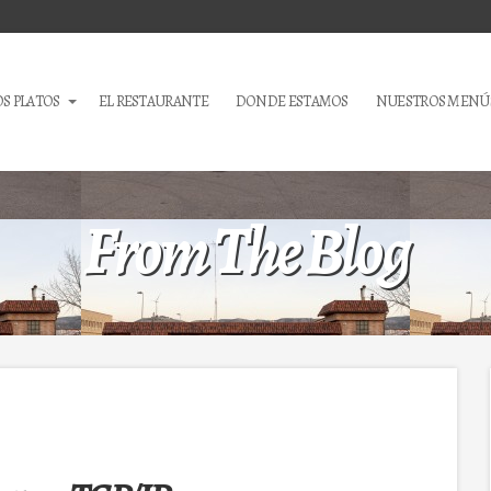
S PLATOS
EL RESTAURANTE
DONDE ESTAMOS
NUESTROS MENÚ
From The Blog