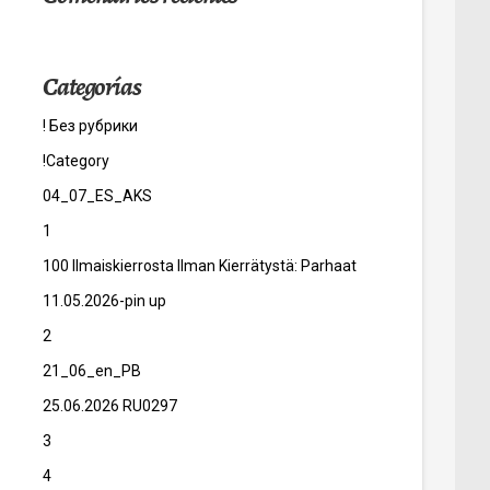
Categorías
! Без рубрики
!Category
04_07_ES_AKS
1
100 Ilmaiskierrosta Ilman Kierrätystä: Parhaat
11.05.2026-pin up
2
21_06_en_PB
25.06.2026 RU0297
3
4