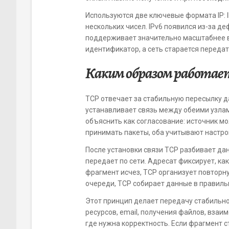
Используются две ключевые формата IP: I
нескольких чисел. IPv6 появился из-за д
поддерживает значительно масштабнее ва
идентификатор, а сеть старается передат
Каким образом работае
TCP отвечает за стабильную пересылку 
устанавливает связь между обеими узлам
объяснить как согласование: источник м
принимать пакеты, оба учитывают настро
После установки связи TCP разбивает да
передает по сети. Адресат фиксирует, ка
фрагмент исчез, TCP организует повторну
очереди, TCP собирает данные в правиль
Этот принцип делает передачу стабильной
ресурсов, email, получения файлов, взаи
где нужна корректность. Если фрагмент с