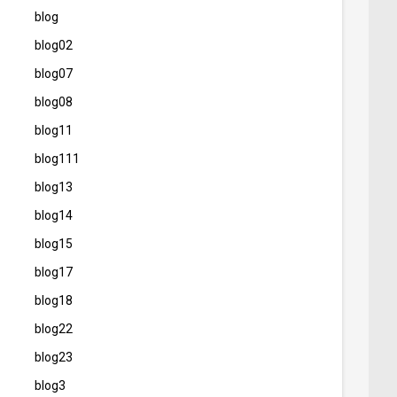
blog
blog02
blog07
blog08
blog11
blog111
blog13
blog14
blog15
blog17
blog18
blog22
blog23
blog3