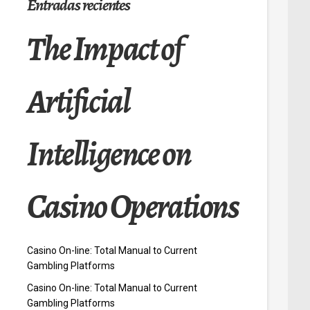
Entradas recientes
The Impact of
Artificial
Intelligence on
Casino Operations
Casino On-line: Total Manual to Current
Gambling Platforms
Casino On-line: Total Manual to Current
Gambling Platforms