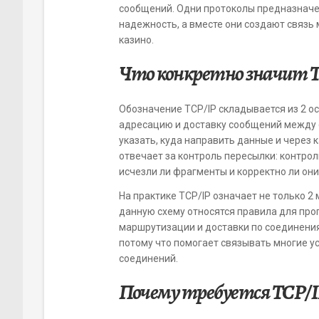
сообщений. Одни протоколы предназначен
надежность, а вместе они создают связ
казино.
Что конкретно значит 
Обозначение TCP/IP складывается из 2 ос
адресацию и доставку сообщений между 
указать, куда направить данные и через 
отвечает за контроль пересылки: контрол
исчезли ли фрагменты и корректно ли они
На практике TCP/IP означает не только 2
данную схему относятся правила для про
маршрутизации и доставки по соединениям
потому что помогает связывать многие у
соединений.
Почему требуется TCP/