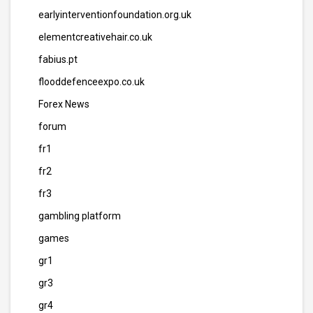
earlyinterventionfoundation.org.uk
elementcreativehair.co.uk
fabius.pt
flooddefenceexpo.co.uk
Forex News
forum
fr1
fr2
fr3
gambling platform
games
gr1
gr3
gr4