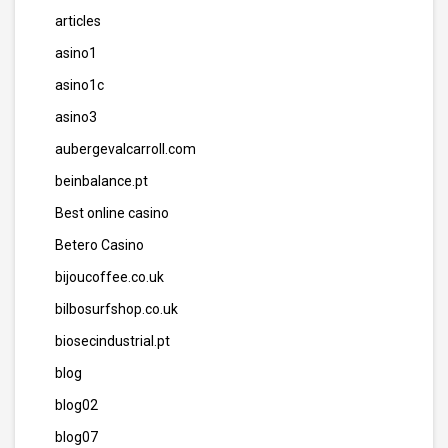
articles
asino1
asino1c
asino3
aubergevalcarroll.com
beinbalance.pt
Best online casino
Betero Casino
bijoucoffee.co.uk
bilbosurfshop.co.uk
biosecindustrial.pt
blog
blog02
blog07