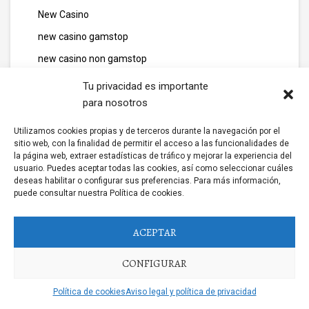
New Casino
new casino gamstop
new casino non gamstop
new casino online
Tu privacidad es importante
para nosotros
new gambling platfom
new non gamstop casinos
Utilizamos cookies propias y de terceros durante la navegación por el
sitio web, con la finalidad de permitir el acceso a las funcionalidades de
News
la página web, extraer estadísticas de tráfico y mejorar la experiencia del
usuario. Puedes aceptar todas las cookies, así como seleccionar cuáles
news011
deseas habilitar o configurar sus preferencias. Para más información,
news06
puede consultar nuestra Política de cookies.
news10
ACEPTAR
news111
news12
CONFIGURAR
news14
Política de cookies
Aviso legal y política de privacidad
news2