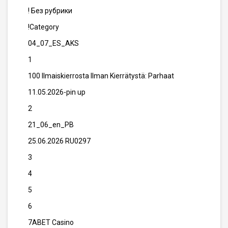
! Без рубрики
!Category
04_07_ES_AKS
1
100 Ilmaiskierrosta Ilman Kierrätystä: Parhaat
11.05.2026-pin up
2
21_06_en_PB
25.06.2026 RU0297
3
4
5
6
7ABET Casino