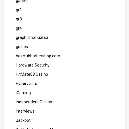
games
gr1
gr3
gr4
graphicmanual.ca
guides
hairclubbarbershop.com
Hardware Security
HitMate88 Casino
Hypervisors
iGaming
Independent Casino
interviews
Jackpot