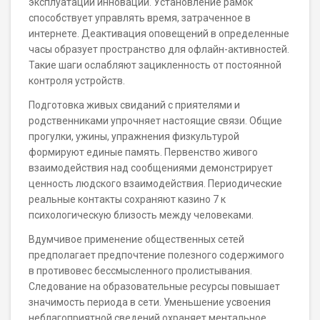
эксплуатации инноваций. Установление рамок
способствует управлять время, затраченное в
интернете. Деактивация оповещений в определенные
часы образует пространство для офлайн-активностей.
Такие шаги ослабляют зацикленность от постоянной
контроля устройств.
Подготовка живых свиданий с приятелями и
родственниками упрочняет настоящие связи. Общие
прогулки, ужины, упражнения физкультурой
формируют единые память. Первенство живого
взаимодействия над сообщениями демонстрирует
ценность людского взаимодействия. Периодические
реальные контакты сохраняют казино 7 к
психологическую близость между человеками.
Вдумчивое применение общественных сетей
предполагает предпочтение полезного содержимого
в противовес бессмысленного пролистывания.
Следование на образовательные ресурсы повышает
значимость периода в сети. Уменьшение усвоения
неблагоприятной сведений охраняет ментальное