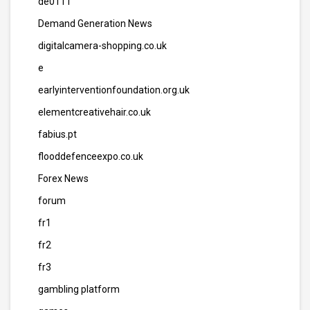
de0111
Demand Generation News
digitalcamera-shopping.co.uk
e
earlyinterventionfoundation.org.uk
elementcreativehair.co.uk
fabius.pt
flooddefenceexpo.co.uk
Forex News
forum
fr1
fr2
fr3
gambling platform