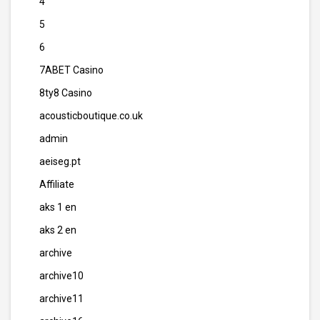
4
5
6
7ABET Casino
8ty8 Casino
acousticboutique.co.uk
admin
aeiseg.pt
Affiliate
aks 1 en
aks 2 en
archive
archive10
archive11