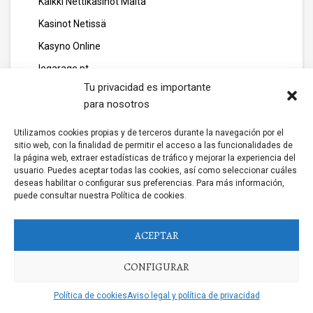
Kaikki Nettikasinot Malta
Kasinot Netissä
Kasyno Online
legarage.pt
Tu privacidad es importante
Licensing
para nosotros
Livebetting
Utilizamos cookies propias y de terceros durante la navegación por el
lizjamieson.co.uk
sitio web, con la finalidad de permitir el acceso a las funcionalidades de
margareteggleton.co.uk
la página web, extraer estadísticas de tráfico y mejorar la experiencia del
usuario. Puedes aceptar todas las cookies, así como seleccionar cuáles
Marketing
deseas habilitar o configurar sus preferencias. Para más información,
puede consultar nuestra Política de cookies.
media
media111
ACEPTAR
mew casino
CONFIGURAR
Mobile Casino
mondaysplantcafe.com
Política de cookies
Aviso legal y política de privacidad