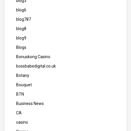
blog3
blog6
blog787
blog8
blog9
Blogs
Bonuskong Casino
bossbabedigital.co.uk
Botany
Bouquet
BTN
Business News
CA
casino