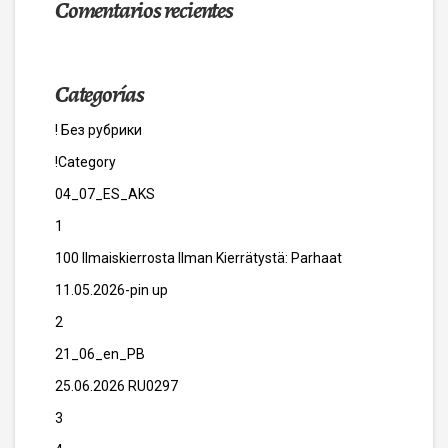
Comentarios recientes
Categorías
! Без рубрики
!Category
04_07_ES_AKS
1
100 Ilmaiskierrosta Ilman Kierrätystä: Parhaat
11.05.2026-pin up
2
21_06_en_PB
25.06.2026 RU0297
3