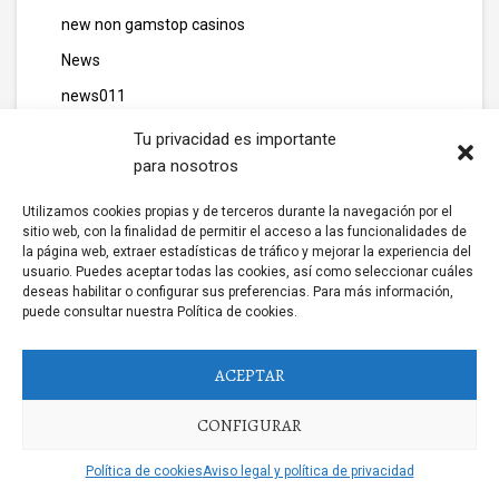
new non gamstop casinos
News
news011
news06
Tu privacidad es importante
para nosotros
news10
news111
Utilizamos cookies propias y de terceros durante la navegación por el
sitio web, con la finalidad de permitir el acceso a las funcionalidades de
news12
la página web, extraer estadísticas de tráfico y mejorar la experiencia del
usuario. Puedes aceptar todas las cookies, así como seleccionar cuáles
news14
deseas habilitar o configurar sus preferencias. Para más información,
news2
puede consultar nuestra Política de cookies.
news25
ACEPTAR
news26
NEWS3
CONFIGURAR
news5
Política de cookies
Aviso legal y política de privacidad
news6