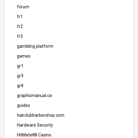
forum
fr1
fr2
fr3
gambling platform
games
gr1
gr3
gr4
graphicmanual.ca
guides
hairclubbarbershop.com
Hardware Security
HitMate88 Casino