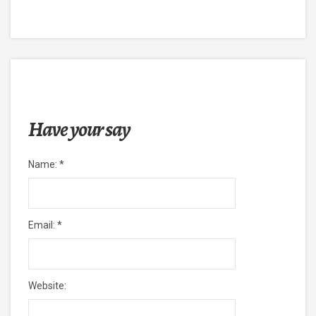
Have your say
Name:
*
Email:
*
Website: