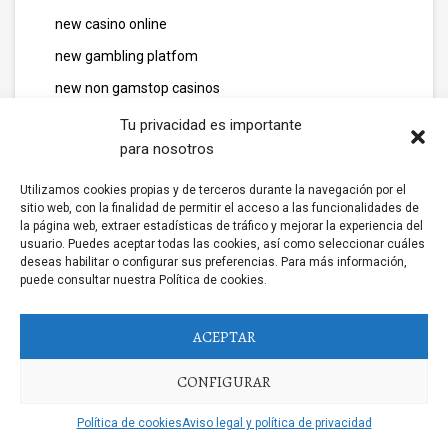
new casino online
new gambling platfom
new non gamstop casinos
News
Tu privacidad es importante
para nosotros
news011
news06
Utilizamos cookies propias y de terceros durante la navegación por el
sitio web, con la finalidad de permitir el acceso a las funcionalidades de
news10
la página web, extraer estadísticas de tráfico y mejorar la experiencia del
usuario. Puedes aceptar todas las cookies, así como seleccionar cuáles
news111
deseas habilitar o configurar sus preferencias. Para más información,
news12
puede consultar nuestra Política de cookies.
news14
ACEPTAR
news2
news25
CONFIGURAR
news26
Política de cookies
Aviso legal y política de privacidad
NEWS3