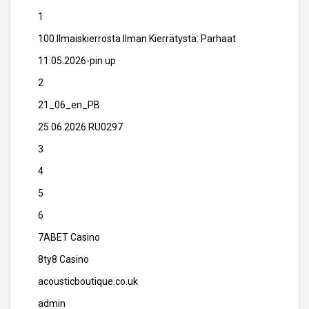
1
100 Ilmaiskierrosta Ilman Kierrätystä: Parhaat
11.05.2026-pin up
2
21_06_en_PB
25.06.2026 RU0297
3
4
5
6
7ABET Casino
8ty8 Casino
acousticboutique.co.uk
admin