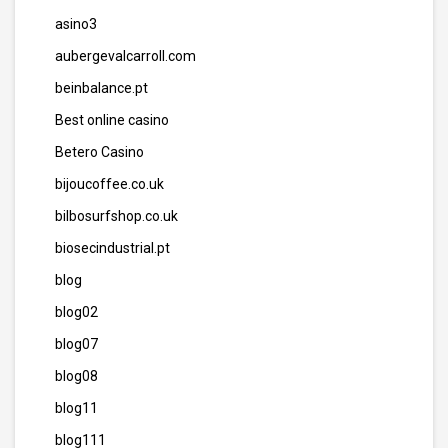
asino3
aubergevalcarroll.com
beinbalance.pt
Best online casino
Betero Casino
bijoucoffee.co.uk
bilbosurfshop.co.uk
biosecindustrial.pt
blog
blog02
blog07
blog08
blog11
blog111