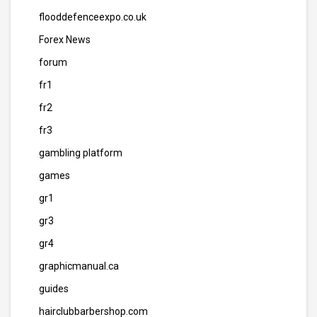
flooddefenceexpo.co.uk
Forex News
forum
fr1
fr2
fr3
gambling platform
games
gr1
gr3
gr4
graphicmanual.ca
guides
hairclubbarbershop.com