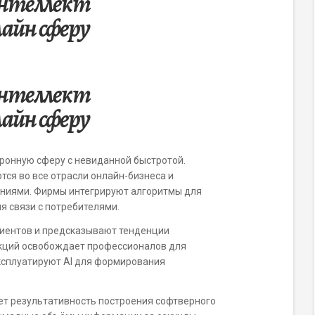
интеллект
айн сферу
интеллект
айн сферу
ронную сферу с невиданной быстротой.
ся во все отрасли онлайн-бизнеса и
ениями. Фирмы интегрируют алгоритмы для
 связи с потребителями.
иентов и предсказывают тенденции
кций освобождает профессионалов для
ксплуатируют AI для формирования
ет результативность построения софтверного