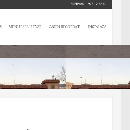
RESERVAS – 976 12 62 60
S
MENU PARA LLEVAR
CASEN RECORDATI
INSTALAZA