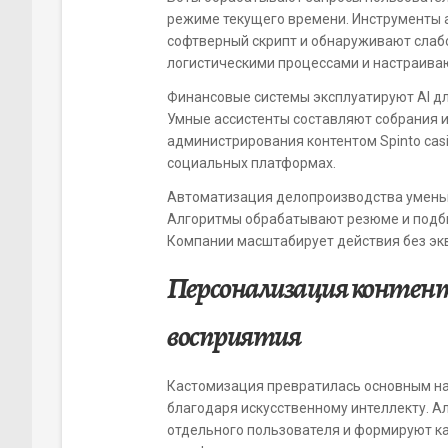
режиме текущего времени. Инструменты 
софтверный скрипт и обнаруживают слаб
логистическими процессами и настраива
Финансовые системы эксплуатируют AI дл
Умные ассистенты составляют собрания 
администрирования контентом Spinto cas
социальных платформах.
Автоматизация делопроизводства умень
Алгоритмы обрабатывают резюме и подб
Компании масштабирует действия без эк
Персонализация контент
восприятия
Кастомизация превратилась основным на
благодаря искусственному интеллекту. 
отдельного пользователя и формируют 