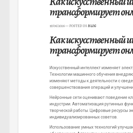
Как искусственный 
трансформирует онл
19/06/2026
— POSTED IN:
BLOG
Как искусственный 
трансформирует онл
Искусственный интеллект изменяет элект
Технологии машинного обучения внедряют
изменяют методы к деятельности с свед
совершенствования операций и улучшения
Нейронные сети оценивают поведение кл
индустрии. Автоматизация рутинных фун
творческой работы. Цифровые ресурсы э
индивидуализированных советов.
Использование умных технологий улучша