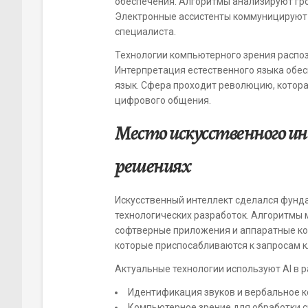
обеспечения. Алгоритмы анализируют г
Электронные ассистенты коммуницируют 
специалиста.
Технологии компьютерного зрения распоз
Интерпретация естественного языка обе
язык. Сфера проходит революцию, котора
цифрового общения.
Место искусственного и
решениях
Искусственный интеллект сделался фунд
технологических разработок. Алгоритмы 
софтверные приложения и аппаратные ко
которые приспосабливаются к запросам к
Актуальные технологии используют AI в 
Идентификация звуков и вербальное к
Компьютерное зрение для обработки 