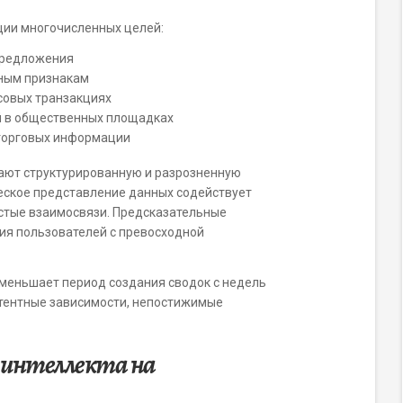
ации многочисленных целей:
предложения
рным признакам
совых транзакциях
й в общественных площадках
торговых информации
ают структурированную и разрозненную
еское представление данных содействует
стые взаимосвязи. Предсказательные
ия пользователей с превосходной
еньшает период создания сводок с недель
атентные зависимости, непостижимые
о интеллекта на