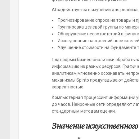
AI задействуется в изучении для реализ
Прогнозирование спроса на товары и 
Группировка целевой группы по мане
Обнаружение несоответствий в финан
Исследование настроений посетителе
Улучшение стоимости на фундаменте 
Платформы бизнес-аналитики обрабатыв
информацию из разных ресурсов. Графич
аналитикам мгновенно осознавать непро
механизмы Spinto предугадывают действ
корректностью.
Компьютерная процессинг информации ум
до часов. Нейронные сети определяют л
стандартным методам оценки.
Значение искусственног