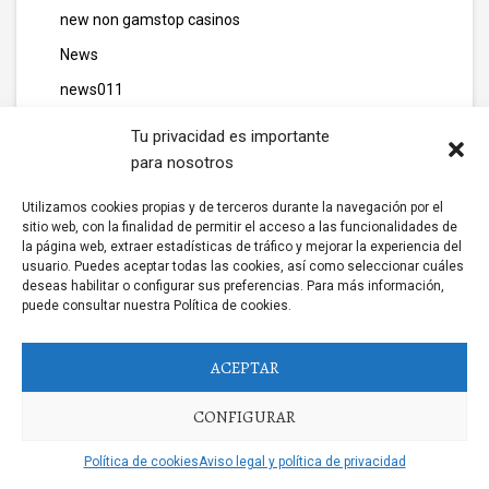
new non gamstop casinos
News
news011
news06
Tu privacidad es importante
news10
para nosotros
news111
Utilizamos cookies propias y de terceros durante la navegación por el
sitio web, con la finalidad de permitir el acceso a las funcionalidades de
news12
la página web, extraer estadísticas de tráfico y mejorar la experiencia del
news14
usuario. Puedes aceptar todas las cookies, así como seleccionar cuáles
deseas habilitar o configurar sus preferencias. Para más información,
news2
puede consultar nuestra Política de cookies.
news25
ACEPTAR
news26
NEWS3
CONFIGURAR
news5
Política de cookies
Aviso legal y política de privacidad
news6