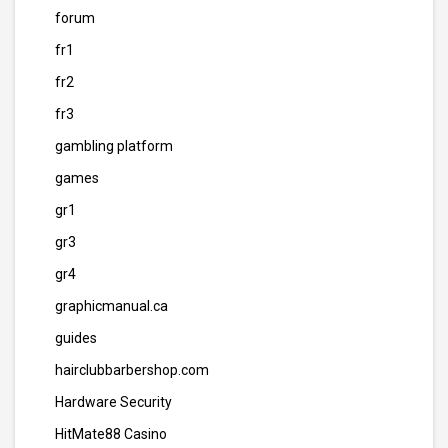
forum
fr1
fr2
fr3
gambling platform
games
gr1
gr3
gr4
graphicmanual.ca
guides
hairclubbarbershop.com
Hardware Security
HitMate88 Casino