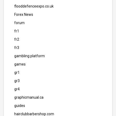
flooddefenceexpo.co.uk
Forex News
forum
fr1
fr2
fr3
gambling platform
games
gr1
gr3
gr4
graphicmanual.ca
guides
hairclubbarbershop.com