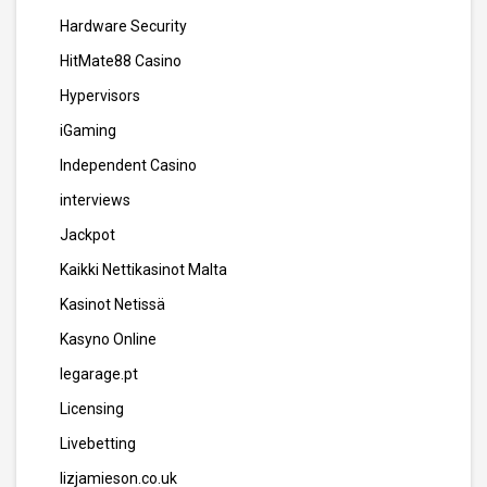
Hardware Security
HitMate88 Casino
Hypervisors
iGaming
Independent Casino
interviews
Jackpot
Kaikki Nettikasinot Malta
Kasinot Netissä
Kasyno Online
legarage.pt
Licensing
Livebetting
lizjamieson.co.uk