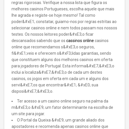
regras rigorosas. Verifique a nossa lista que figura os
melhores casinos Portugueses, escolha aquele que mais
lhe agrada e registe-se hoje mesmo! Tal como
poder&#xE1; constatar, guiamo-nos por regras estritas ao
selecionar casinos online e nem todos passam nos nossos
testes. Os nossos leitores poder&#xE3;o ficar
descansados sabendo que os
cassinos online
casinos
online que recomendamos s&#xE3;o seguros,
fi&#xE1;veis e oferecem s&#xF3;lidas garantias, sendo
que constituem alguns dos melhores casinos em oferta
para jogadores de Portugal. Esta informa&#xE7;&#xE3;o
inclui a localiza&#xE7;&#xE3;o de cada um destes
casinos, os jogos em oferta em cada um e alguns dos
servi&#xE7;os que encontrar&#xE1; &#xE0; sua
disposi&#xE7;&#xE3;o.
Ter acesso a um casino online seguro na palma da
m&#xE3;o &#xE9; um fator determinante na escolha de
um site para jogar.
O Portal da Queixa &#xE9; um grande aliado dos
apostadores e recomenda apenas casinos online que