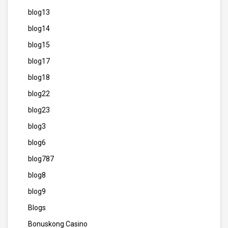
blog13
blog14
blog15
blog17
blog18
blog22
blog23
blog3
blog6
blog787
blog8
blog9
Blogs
Bonuskong Casino