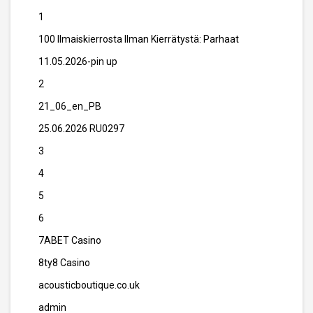
1
100 Ilmaiskierrosta Ilman Kierrätystä: Parhaat
11.05.2026-pin up
2
21_06_en_PB
25.06.2026 RU0297
3
4
5
6
7ABET Casino
8ty8 Casino
acousticboutique.co.uk
admin