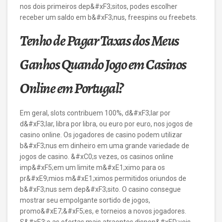
nos dois primeiros dep&#xF3;sitos, podes escolher
receber um saldo em b&#xF3;nus, freespins ou freebets.
Tenho de Pagar Taxas dos Meus
Ganhos Quando Jogo em Casinos
Online em Portugal?
Em geral, slots contribuem 100%, d&#xF3;lar por
d&#xF3;lar, libra por libra, ou euro por euro, nos jogos de
casino online. Os jogadores de casino podem utilizar
b&#xF3;nus em dinheiro em uma grande variedade de
jogos de casino. &#xC0;s vezes, os casinos online
imp&#xF5;em um limite m&#xE1;ximo para os
pr&#xE9;mios m&#xE1;ximos permitidos oriundos de
b&#xF3;nus sem dep&#xF3;sito. O casino consegue
mostrar seu empolgante sortido de jogos,
promo&#xE7;&#xF5;es, e torneios a novos jogadores.