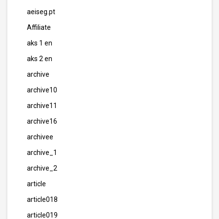
aeiseg.pt
Affiliate
aks 1 en
aks 2 en
archive
archive10
archive11
archive16
archivee
archive_1
archive_2
article
article018
article019