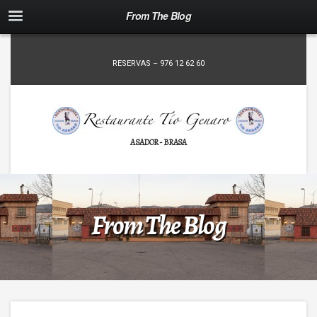
From The Blog
RESERVAS – 976 12 62 60
ASADOR - BRASA
From The Blog