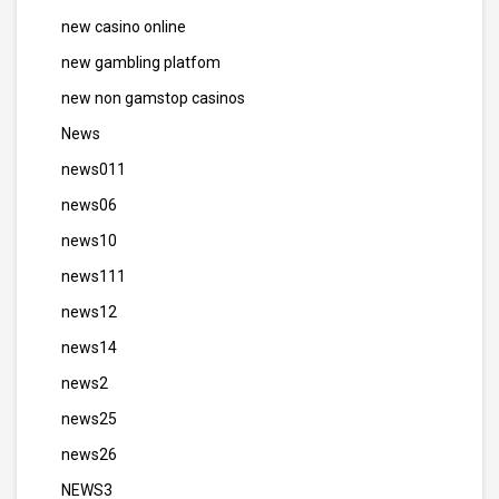
new casino online
new gambling platfom
new non gamstop casinos
News
news011
news06
news10
news111
news12
news14
news2
news25
news26
NEWS3