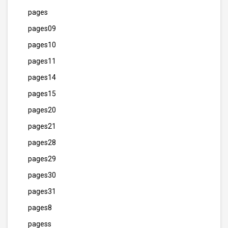
pages
pages09
pages10
pages11
pages14
pages15
pages20
pages21
pages28
pages29
pages30
pages31
pages8
pagess