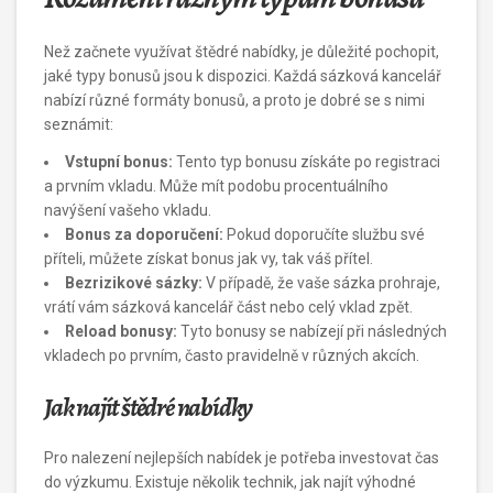
Než začnete využívat štědré nabídky, je důležité pochopit,
jaké typy bonusů jsou k dispozici. Každá sázková kancelář
nabízí různé formáty bonusů, a proto je dobré se s nimi
seznámit:
Vstupní bonus:
Tento typ bonusu získáte po registraci
a prvním vkladu. Může mít podobu procentuálního
navýšení vašeho vkladu.
Bonus za doporučení:
Pokud doporučíte službu své
příteli, můžete získat bonus jak vy, tak váš přítel.
Bezrizikové sázky:
V případě, že vaše sázka prohraje,
vrátí vám sázková kancelář část nebo celý vklad zpět.
Reload bonusy:
Tyto bonusy se nabízejí při následných
vkladech po prvním, často pravidelně v různých akcích.
Jak najít štědré nabídky
Pro nalezení nejlepších nabídek je potřeba investovat čas
do výzkumu. Existuje několik technik, jak najít výhodné