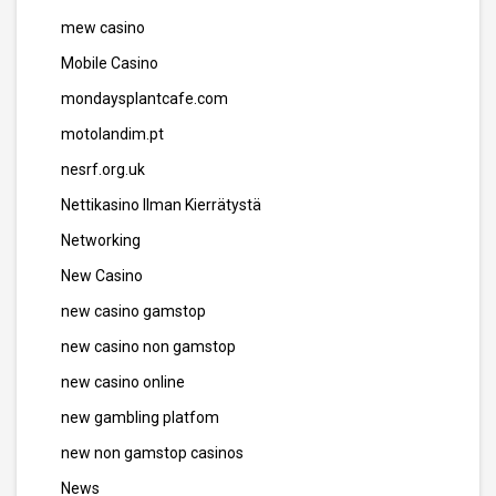
mew casino
Mobile Casino
mondaysplantcafe.com
motolandim.pt
nesrf.org.uk
Nettikasino Ilman Kierrätystä
Networking
New Casino
new casino gamstop
new casino non gamstop
new casino online
new gambling platfom
new non gamstop casinos
News