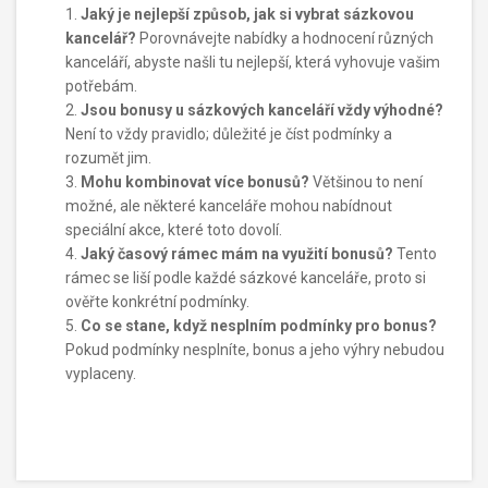
Jaký je nejlepší způsob, jak si vybrat sázkovou
kancelář?
Porovnávejte nabídky a hodnocení různých
kanceláří, abyste našli tu nejlepší, která vyhovuje vašim
potřebám.
Jsou bonusy u sázkových kanceláří vždy výhodné?
Není to vždy pravidlo; důležité je číst podmínky a
rozumět jim.
Mohu kombinovat více bonusů?
Většinou to není
možné, ale některé kanceláře mohou nabídnout
speciální akce, které toto dovolí.
Jaký časový rámec mám na využití bonusů?
Tento
rámec se liší podle každé sázkové kanceláře, proto si
ověřte konkrétní podmínky.
Co se stane, když nesplním podmínky pro bonus?
Pokud podmínky nesplníte, bonus a jeho výhry nebudou
vyplaceny.