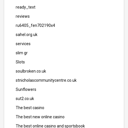
ready_text
reviews
ru6405_fen702190x4
sahel.org.uk
services
slim gr
Slots
soulbroken.co.uk
stnicholascommunitycentre.co.uk
Sunflowers
sut2.co.uk
The best casino
The best new online casino
The best online casino and sportsbook