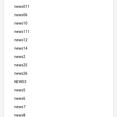
news011
news06
news10
news111
news12
news14
news2
news25
news26
NEWS3
news5
news6
news7
news8