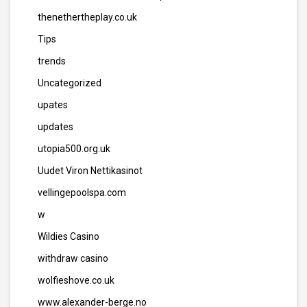
thenethertheplay.co.uk
Tips
trends
Uncategorized
upates
updates
utopia500.org.uk
Uudet Viron Nettikasinot
vellingepoolspa.com
w
Wildies Casino
withdraw casino
wolfieshove.co.uk
www.alexander-berge.no