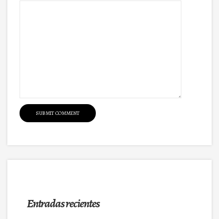
Entradas recientes