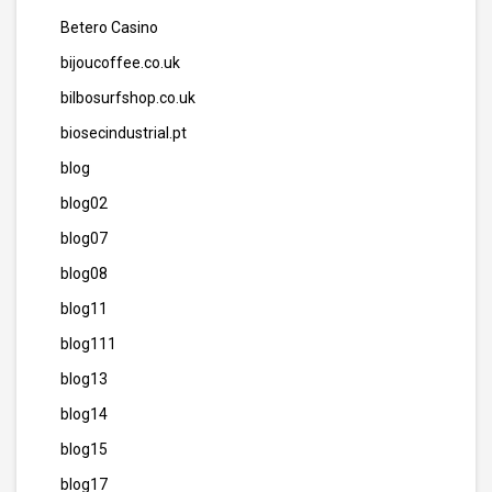
Betero Casino
bijoucoffee.co.uk
bilbosurfshop.co.uk
biosecindustrial.pt
blog
blog02
blog07
blog08
blog11
blog111
blog13
blog14
blog15
blog17