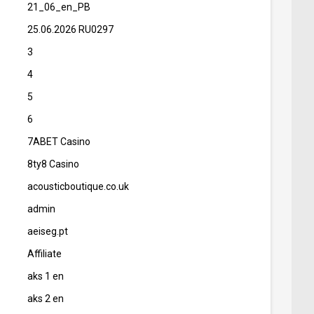
21_06_en_PB
25.06.2026 RU0297
3
4
5
6
7ABET Casino
8ty8 Casino
acousticboutique.co.uk
admin
aeiseg.pt
Affiliate
aks 1 en
aks 2 en