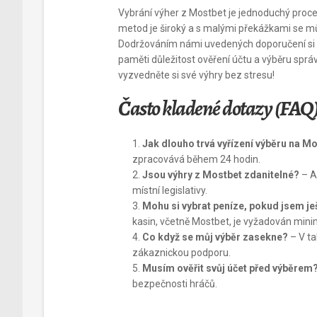
Vybrání výher z Mostbet je jednoduchý proces
metod je široký a s malými překážkami se m
Dodržováním námi uvedených doporučení si uš
paměti důležitost ověření účtu a výběru správ
vyzvedněte si své výhry bez stresu!
Často kladené dotazy (FAQ
Jak dlouho trvá vyřízení výběru na M
zpracovává během 24 hodin.
Jsou výhry z Mostbet zdanitelné?
– A
místní legislativy.
Mohu si vybrat peníze, pokud jsem je
kasin, včetně Mostbet, je vyžadován minim
Co když se můj výběr zasekne?
– V t
zákaznickou podporu.
Musím ověřit svůj účet před výběrem
bezpečnosti hráčů.