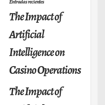
Entradas recientes
The Impact of
Artificial
Intelligence on
Casino Operations
The Impact of