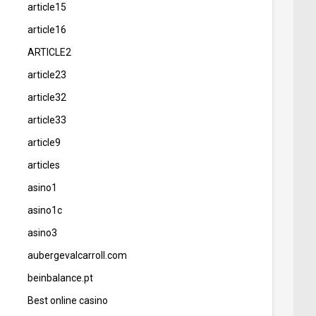
article15
article16
ARTICLE2
article23
article32
article33
article9
articles
asino1
asino1c
asino3
aubergevalcarroll.com
beinbalance.pt
Best online casino