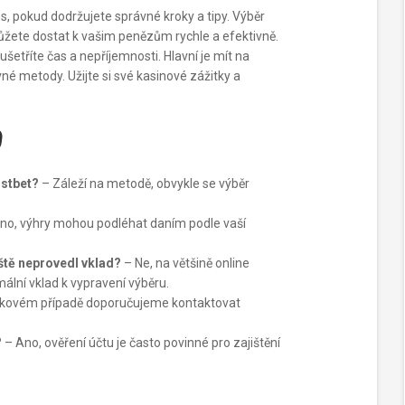
, pokud dodržujete správné kroky a tipy. Výběr
ůžete dostat k vašim penězům rychle a efektivně.
etříte čas a nepříjemnosti. Hlavní je mít na
né metody. Užijte si své kasinové zážitky a
)
ostbet?
– Záleží na metodě, obvykle se výběr
no, výhry mohou podléhat daním podle vaší
ště neprovedl vklad?
– Ne, na většině online
ální vklad k vypravení výběru.
akovém případě doporučujeme kontaktovat
?
– Ano, ověření účtu je často povinné pro zajištění