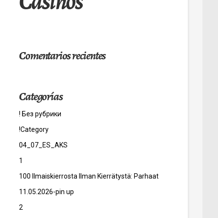
Casinos
Comentarios recientes
Categorías
! Без рубрики
!Category
04_07_ES_AKS
1
100 Ilmaiskierrosta Ilman Kierrätystä: Parhaat
11.05.2026-pin up
2