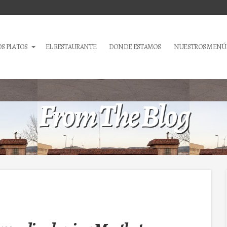
S PLATOS
EL RESTAURANTE
DONDE ESTAMOS
NUESTROS MENÚ
From The Blog