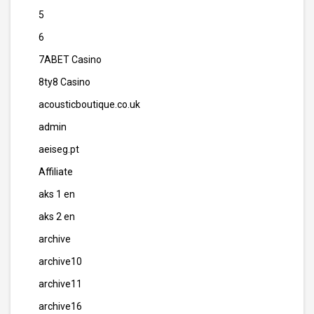
5
6
7ABET Casino
8ty8 Casino
acousticboutique.co.uk
admin
aeiseg.pt
Affiliate
aks 1 en
aks 2 en
archive
archive10
archive11
archive16