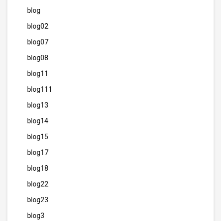
blog
blog02
blog07
blog08
blog11
blog111
blog13
blog14
blog15
blog17
blog18
blog22
blog23
blog3