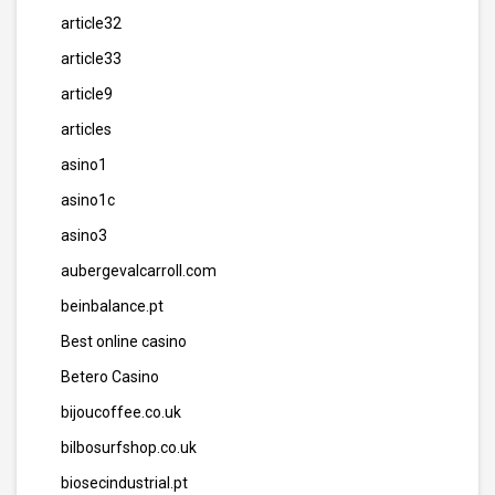
article32
article33
article9
articles
asino1
asino1c
asino3
aubergevalcarroll.com
beinbalance.pt
Best online casino
Betero Casino
bijoucoffee.co.uk
bilbosurfshop.co.uk
biosecindustrial.pt