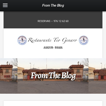
From The Blog
RESERVAS – 976 12 62 60
ASADOR - BRASA
From The Blog