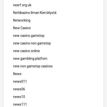
nesrf.org.uk
Nettikasino Ilman Kierrätystä
Networking
New Casino
new casino gamstop
new casino non gamstop
new casino online
new gambling platfom
new non gamstop casinos
News
news011
news06
news10
news111