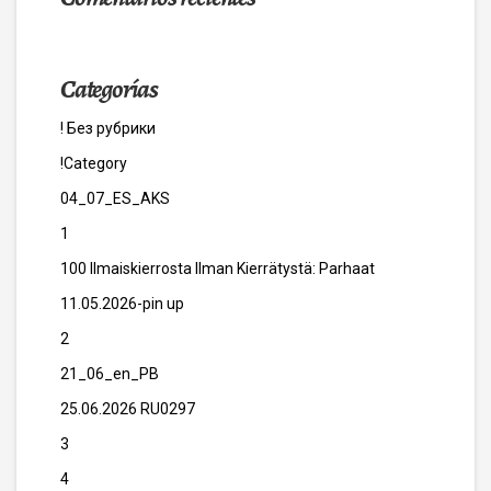
Categorías
! Без рубрики
!Category
04_07_ES_AKS
1
100 Ilmaiskierrosta Ilman Kierrätystä: Parhaat
11.05.2026-pin up
2
21_06_en_PB
25.06.2026 RU0297
3
4