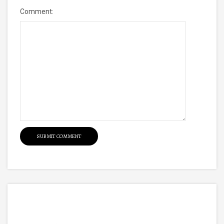
Comment: