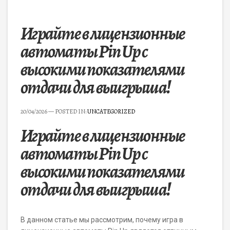
Играйте в лицензионные
автоматы Pin Up с
высокими показателями
отдачи для выигрыша!
20/04/2026
— POSTED IN:
UNCATEGORIZED
Играйте в лицензионные
автоматы Pin Up с
высокими показателями
отдачи для выигрыша!
В данном статье мы рассмотрим, почему игра в