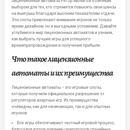
лицензионные автоматы Pin Up является отличным
выбором для тех, кто стремится повысить свои шансы
на выигрыш благодаря высоким показателям отдачи.
Эти слоты привлекают внимание игроков не только
ярким дизайном, но и выгодными условиями. Давайте
углубимся в мир лицензионных автоматов и узнаем,
как выбрать лучшие игры для успешного
времяпрепровождения и получения прибыли.
Что такое лицензионные
автоматы и их преимущества
Лицензионные автоматы – это игровые слоты,
которые получили официальное разрешение от
регуляторов азартных игр. Их преимущества
очевидны, как для начинающих, так и для опытных
игроков:
Все игры обеспечивают честный игровой процесс,
благодаря использованию генераторов случайных