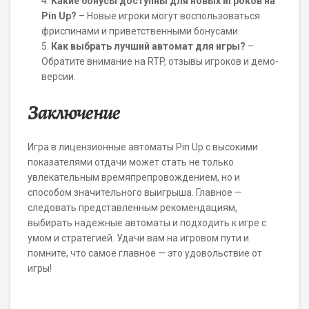
Какие бонусы доступны для новых игроков на
Pin Up?
– Новые игроки могут воспользоваться
фриспинами и приветственными бонусами.
Как выбрать лучший автомат для игры?
–
Обратите внимание на RTP, отзывы игроков и демо-
версии.
Заключение
Игра в лицензионные автоматы Pin Up с высокими
показателями отдачи может стать не только
увлекательным времяпрепровождением, но и
способом значительного выигрыша. Главное —
следовать представленным рекомендациям,
выбирать надежные автоматы и подходить к игре с
умом и стратегией. Удачи вам на игровом пути и
помните, что самое главное — это удовольствие от
игры!