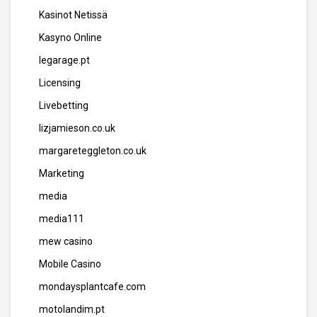
Kasinot Netissä
Kasyno Online
legarage.pt
Licensing
Livebetting
lizjamieson.co.uk
margareteggleton.co.uk
Marketing
media
media111
mew casino
Mobile Casino
mondaysplantcafe.com
motolandim.pt