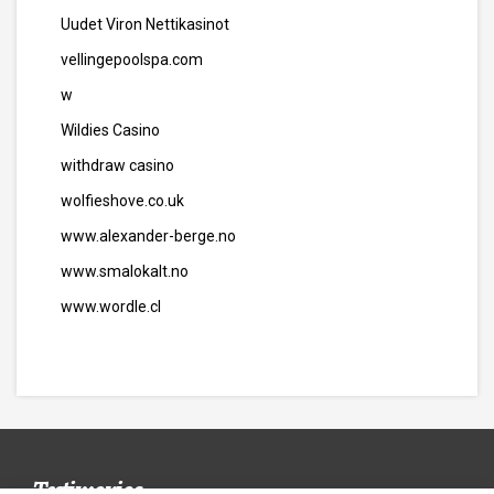
Uudet Viron Nettikasinot
vellingepoolspa.com
w
Wildies Casino
withdraw casino
wolfieshove.co.uk
www.alexander-berge.no
www.smalokalt.no
www.wordle.cl
Testimonios