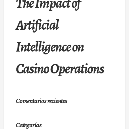
The Impact of
Artificial
Intelligence on
Casino Operations
Comentarios recientes
Categorías