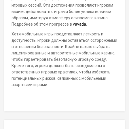
игровых сессий. Эти достижения позволяют игрокам
взаимодействовать с играми более увлекательным
образом, имитируя атмосферу осязаемого казино.
Подробнее об этом прогрессе в
vavada
.
Хотя мобильные игры представляют легкость и
доступность, игроки должны оставаться осторожными
в отношении безопасности. Крайне важно выбрать
лицензированные и авторитетные мобильные казино,
чтобы гарантировать безопасную игровую среду.
Кроме того, игроки должны быть осведомлены о
ответственных игровых практиках, чтобы избежать
потенциальных рисков, связанных с мобильными
азартными играми.