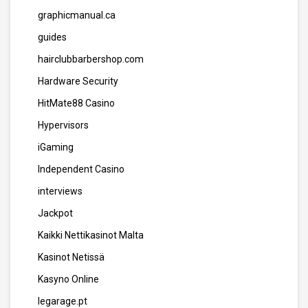
graphicmanual.ca
guides
hairclubbarbershop.com
Hardware Security
HitMate88 Casino
Hypervisors
iGaming
Independent Casino
interviews
Jackpot
Kaikki Nettikasinot Malta
Kasinot Netissä
Kasyno Online
legarage.pt