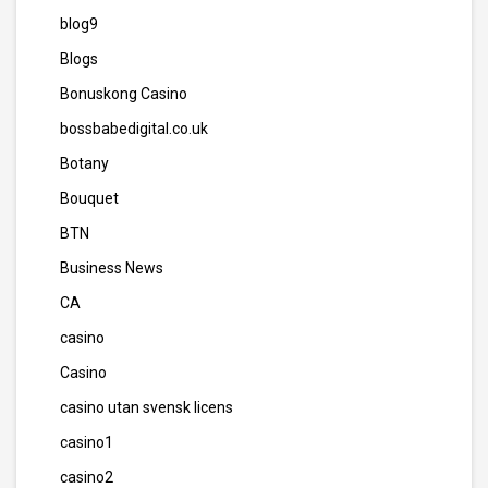
blog9
Blogs
Bonuskong Casino
bossbabedigital.co.uk
Botany
Bouquet
BTN
Business News
CA
casino
Casino
casino utan svensk licens
casino1
casino2