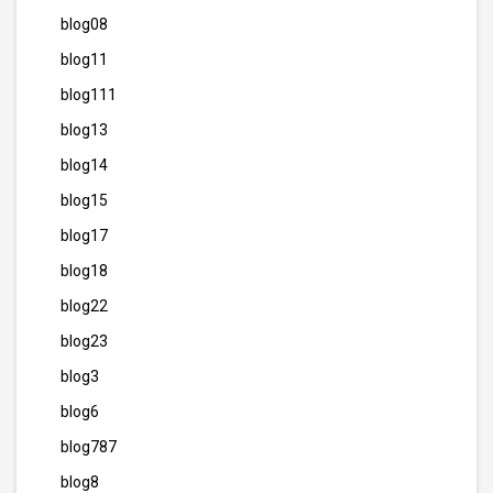
blog08
blog11
blog111
blog13
blog14
blog15
blog17
blog18
blog22
blog23
blog3
blog6
blog787
blog8