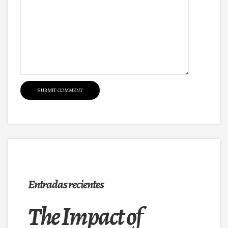
Entradas recientes
The Impact of