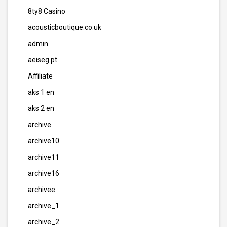
8ty8 Casino
acousticboutique.co.uk
admin
aeiseg.pt
Affiliate
aks 1 en
aks 2 en
archive
archive10
archive11
archive16
archivee
archive_1
archive_2