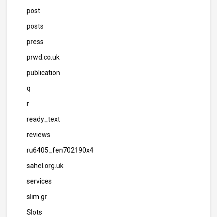
post
posts
press
prwd.co.uk
publication
q
r
ready_text
reviews
ru6405_fen702190x4
sahel.org.uk
services
slim gr
Slots