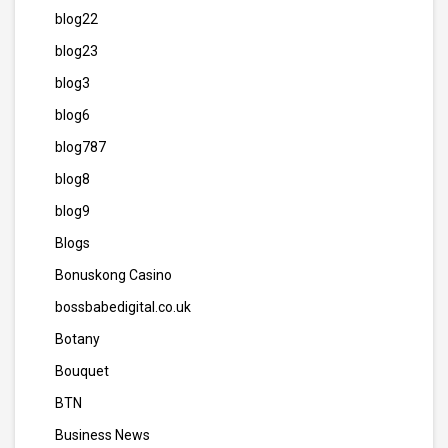
blog22
blog23
blog3
blog6
blog787
blog8
blog9
Blogs
Bonuskong Casino
bossbabedigital.co.uk
Botany
Bouquet
BTN
Business News