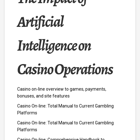
Artificial
Intelligence on
Casino Operations
Casino on-line overview to games, payments,
bonuses, and site features
Casino On-line: Total Manual to Current Gambling
Platforms
Casino On-line: Total Manual to Current Gambling
Platforms
Casino On-line: Comprehensive Handbook to