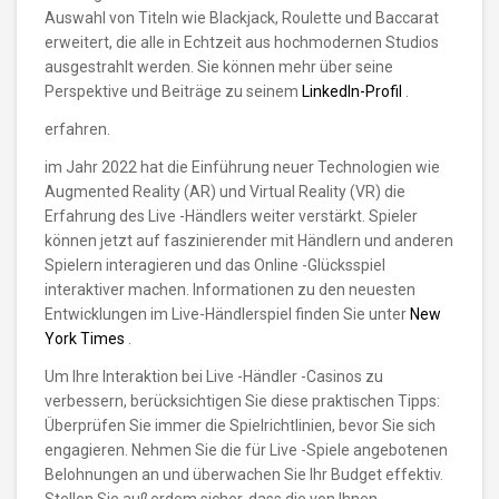
Auswahl von Titeln wie Blackjack, Roulette und Baccarat
erweitert, die alle in Echtzeit aus hochmodernen Studios
ausgestrahlt werden. Sie können mehr über seine
Perspektive und Beiträge zu seinem
LinkedIn-Profil
.
erfahren.
im Jahr 2022 hat die Einführung neuer Technologien wie
Augmented Reality (AR) und Virtual Reality (VR) die
Erfahrung des Live -Händlers weiter verstärkt. Spieler
können jetzt auf faszinierender mit Händlern und anderen
Spielern interagieren und das Online -Glücksspiel
interaktiver machen. Informationen zu den neuesten
Entwicklungen im Live-Händlerspiel finden Sie unter
New
York Times
.
Um Ihre Interaktion bei Live -Händler -Casinos zu
verbessern, berücksichtigen Sie diese praktischen Tipps:
Überprüfen Sie immer die Spielrichtlinien, bevor Sie sich
engagieren. Nehmen Sie die für Live -Spiele angebotenen
Belohnungen an und überwachen Sie Ihr Budget effektiv.