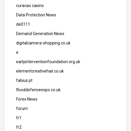
curacao casino
Data Protection News
de0111
Demand Generation News
digitalcamera-shopping.co.uk
e
earlyinterventionfoundation.org.uk
elementcreativehair.co.uk
fabius.pt
flooddefenceexpo.co.uk
Forex News
forum
fr1
fr2