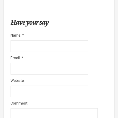
Have your say
Name:
*
Email:
*
Website:
Comment: