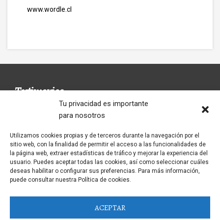
www.wordle.cl
Testimonios
Tu privacidad es importante
para nosotros
Utilizamos cookies propias y de terceros durante la navegación por el
El Restaurante Tío Genaro ofrece unos
sitio web, con la finalidad de permitir el acceso a las funcionalidades de
almuerzos inolvidables. Repetirás, seguro.
la página web, extraer estadísticas de tráfico y mejorar la experiencia del
usuario. Puedes aceptar todas las cookies, así como seleccionar cuáles
ALMUERZOS EXCELENTES
deseas habilitar o configurar sus preferencias. Para más información,
puede consultar nuestra Política de cookies.
ACEPTAR