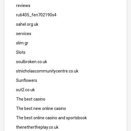
reviews
ru6405_fen702190x4
sahel.org.uk
services
slim gr
Slots
soulbroken.co.uk
stnicholascommunitycentre.co.uk
Sunflowers
sut2.co.uk
The best casino
The best new online casino
The best online casino and sportsbook
thenethertheplay.co.uk