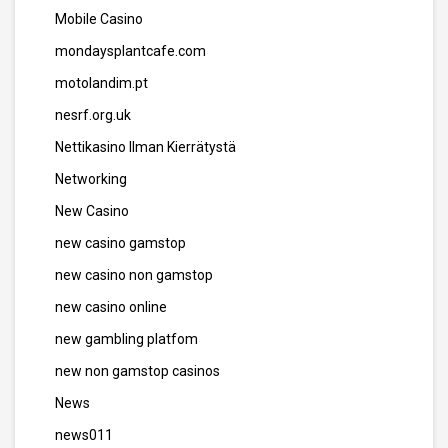
Mobile Casino
mondaysplantcafe.com
motolandim.pt
nesrf.org.uk
Nettikasino Ilman Kierrätystä
Networking
New Casino
new casino gamstop
new casino non gamstop
new casino online
new gambling platfom
new non gamstop casinos
News
news011