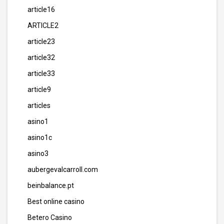
article16
ARTICLE2
article23
article32
article33
article9
articles
asino1
asino1c
asino3
aubergevalcarroll.com
beinbalance.pt
Best online casino
Betero Casino