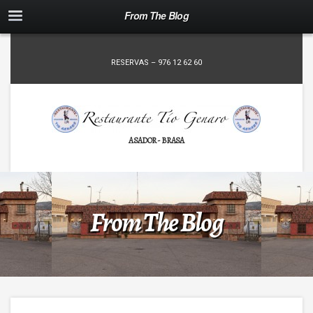
From The Blog
RESERVAS – 976 12 62 60
ASADOR - BRASA
From The Blog