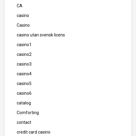
CA
casino
Casino
casino utan svensk licens
casino1
casino2
casino3
casino4
casino5
casino6
catalog
Comforting
contact
credit card casino