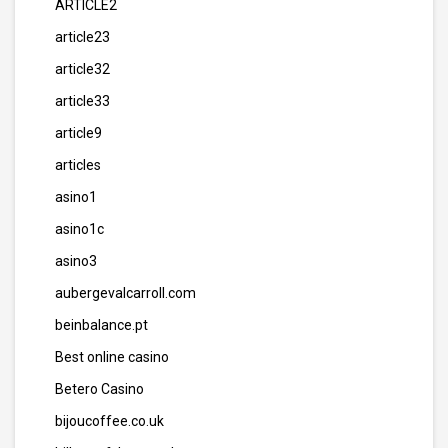
ARTICLE2
article23
article32
article33
article9
articles
asino1
asino1c
asino3
aubergevalcarroll.com
beinbalance.pt
Best online casino
Betero Casino
bijoucoffee.co.uk