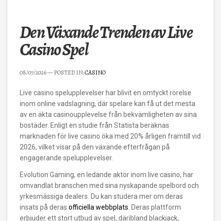
Den Växande Trenden av Live
Casino Spel
08/07/2026
— POSTED IN:
CASINO
Live casino spelupplevelser har blivit en omtyckt rörelse
inom online vadslagning, där spelare kan få ut det mesta
av en äkta casinoupplevelse från bekvämligheten av sina
bostäder. Enligt en studie från Statista beräknas
marknaden för live casino öka med 20% årligen framtill vid
2026, vilket visar på den växande efterfrågan på
engagerande spelupplevelser.
Evolution Gaming, en ledande aktör inom live casino, har
omvandlat branschen med sina nyskapande spelbord och
yrkesmässiga dealers. Du kan studera mer om deras
insats på deras
officiella webbplats
. Deras plattform
erbjuder ett stort utbud av spel, däribland blackjack,