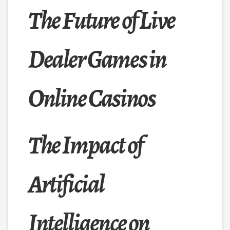
The Future of Live
Dealer Games in
Online Casinos
The Impact of
Artificial
Intelligence on