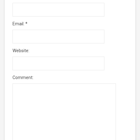
Email:
*
Website:
Comment: