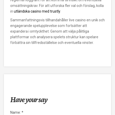
reglerna noggrant för att komma till insikt om eventuella
omsättningskrav. För att utforska fler val och förslag, kolla
in
utländska casino med trustly
.
Sammanfattningsvis tillhandahåller live casino en unik och
engagerande spelupplevelse som fortsätter att
expandera i omtyckthet. Genom att välja pålitliga
plattformar och analysera spelets struktur kan spelare
förbättra sin tillfredsställelse och eventuella vinster.
Have your say
Name:
*