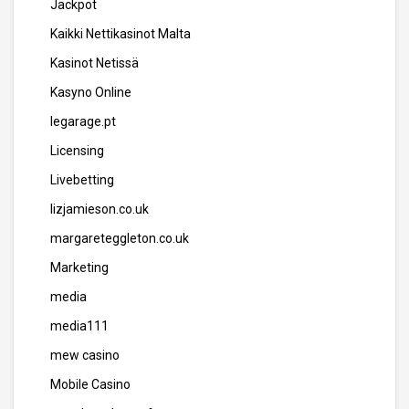
Jackpot
Kaikki Nettikasinot Malta
Kasinot Netissä
Kasyno Online
legarage.pt
Licensing
Livebetting
lizjamieson.co.uk
margareteggleton.co.uk
Marketing
media
media111
mew casino
Mobile Casino