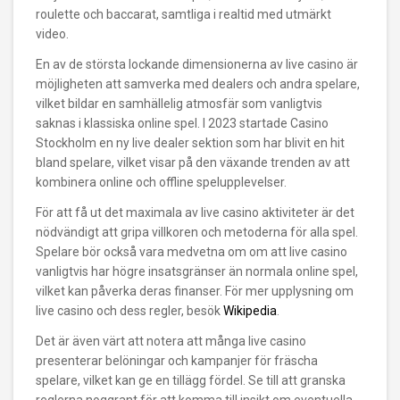
roulette och baccarat, samtliga i realtid med utmärkt
video.
En av de största lockande dimensionerna av live casino är
möjligheten att samverka med dealers och andra spelare,
vilket bildar en samhällelig atmosfär som vanligtvis
saknas i klassiska online spel. I 2023 startade Casino
Stockholm en ny live dealer sektion som har blivit en hit
bland spelare, vilket visar på den växande trenden av att
kombinera online och offline spelupplevelser.
För att få ut det maximala av live casino aktiviteter är det
nödvändigt att gripa villkoren och metoderna för alla spel.
Spelare bör också vara medvetna om om att live casino
vanligtvis har högre insatsgränser än normala online spel,
vilket kan påverka deras finanser. För mer upplysning om
live casino och dess regler, besök
Wikipedia
.
Det är även värt att notera att många live casino
presenterar belöningar och kampanjer för fräscha
spelare, vilket kan ge en tillägg fördel. Se till att granska