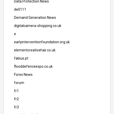
Data Protection News
de0111
Demand Generation News
digitalcamera-shopping.co.uk
e
earlyinterventionfoundation.org.uk
elementcreativehair.co.uk
fabius.pt
flooddefenceexpo.co.uk
Forex News
forum
fr1
fr2
fr3