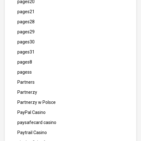
pages20
pages21
pages28
pages29
pages30
pages31
pages8
pagess
Partners
Partnerzy
Partnerzy w Polsce
PayPal Casino
paysafecard casino
Paytrail Casino