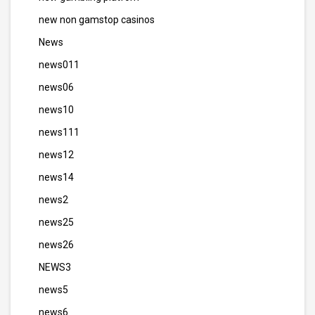
new non gamstop casinos
News
news011
news06
news10
news111
news12
news14
news2
news25
news26
NEWS3
news5
news6