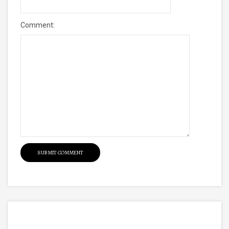
Comment: