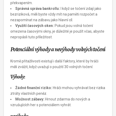
překvapením.
Správná správa bankrollu:
I když se točení zdají jako
bezriziková, měli byste vždy mít na paměti rozpočet a
nezapomínat na zábavu jako hlavní cíl.
Využití časových oken:
Pokud jsou volná točení
omezena časovými okny, je důležité je použít včas, abyste
nepropásli tuto příležitost.
Potenciální výhody a nevýhody volných točení
Kromě přitažlivosti existují i další faktory, které by hráči
měli zvážit, když uvažují o použití 30 volných točení:
Výhody:
Žádné finanční riziko:
Hráči mohou vyhrávat bez rizika
ztráty vlastních peněz.
Možnost zábavy:
Hrnout zdarma do nových a
vzrušujících her s potenciálem vyhrát.