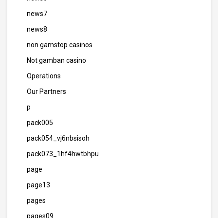
news7
news8
non gamstop casinos
Not gamban casino
Operations
Our Partners
p
pack005
pack054_vj6nbsisoh
pack073_1hf4hwtbhpu
page
page13
pages
pages09