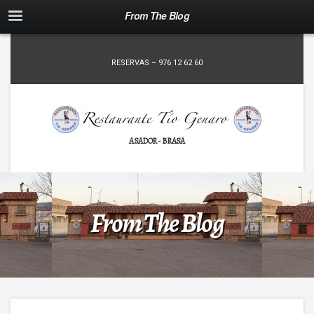
From The Blog
RESERVAS – 976 12 62 60
ASADOR - BRASA
From The Blog