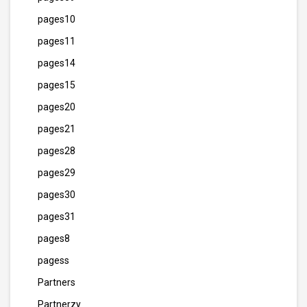
pages10
pages11
pages14
pages15
pages20
pages21
pages28
pages29
pages30
pages31
pages8
pagess
Partners
Partnerzy