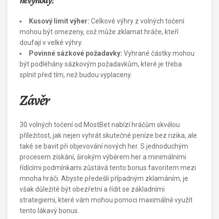
nevýhody:
Kusový limit výher:
Celkové výhry z volných točení
mohou být omezeny, což může zklamat hráče, kteří
doufají v velké výhry.
Povinné sázkové požadavky:
Vyhrané částky mohou
být podléhány sázkovým požadavkům, které je třeba
splnit před tím, než budou vyplaceny.
Závěr
30 volných točení od MostBet nabízí hráčům skvělou
příležitost, jak nejen vyhrát skutečné peníze bez rizika, ale
také se bavit při objevování nových her. S jednoduchým
procesem získání, širokým výběrem her a minimálními
řídícími podmínkami zůstává tento bonus favoritem mezi
mnoha hráči. Abyste předešli případným zklamáním, je
však důležité být obezřetní a řídit se základními
strategiemi, které vám mohou pomoci maximálně využít
tento lákavý bonus.