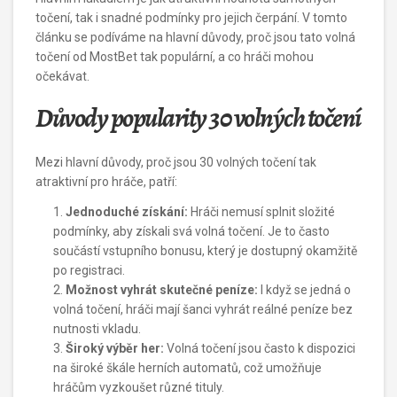
točení, tak i snadné podmínky pro jejich čerpání. V tomto
článku se podíváme na hlavní důvody, proč jsou tato volná
točení od MostBet tak populární, a co hráči mohou
očekávat.
Důvody popularity 30 volných točení
Mezi hlavní důvody, proč jsou 30 volných točení tak
atraktivní pro hráče, patří:
Jednoduché získání:
Hráči nemusí splnit složité
podmínky, aby získali svá volná točení. Je to často
součástí vstupního bonusu, který je dostupný okamžitě
po registraci.
Možnost vyhrát skutečné peníze:
I když se jedná o
volná točení, hráči mají šanci vyhrát reálné peníze bez
nutnosti vkladu.
Široký výběr her:
Volná točení jsou často k dispozici
na široké škále herních automatů, což umožňuje
hráčům vyzkoušet různé tituly.