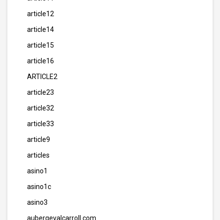
article12
article14
article15
article16
ARTICLE2
article23
article32
article33
article9
articles
asino1
asino1c
asino3
aubergevalcarroll.com