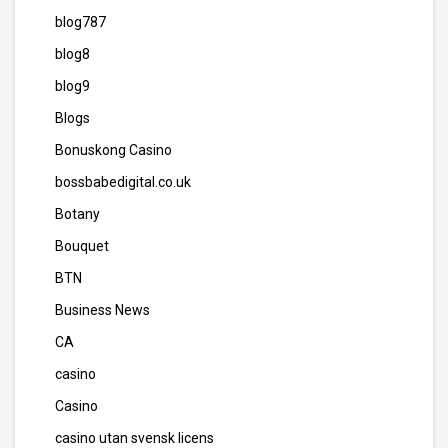
blog787
blog8
blog9
Blogs
Bonuskong Casino
bossbabedigital.co.uk
Botany
Bouquet
BTN
Business News
CA
casino
Casino
casino utan svensk licens