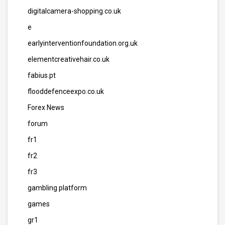
digitalcamera-shopping.co.uk
e
earlyinterventionfoundation.org.uk
elementcreativehair.co.uk
fabius.pt
flooddefenceexpo.co.uk
Forex News
forum
fr1
fr2
fr3
gambling platform
games
gr1