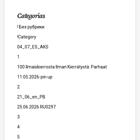
Categorías
! Без рубрики
!Category
04_07_ES_AKS
1
100 Ilmaiskierrosta Ilman Kierrätystä: Parhaat
11.05.2026-pin up
2
21_06_en_PB
25.06.2026 RU0297
3
4
5