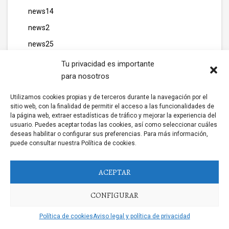
news14
news2
news25
news26
Tu privacidad es importante
para nosotros
NEWS3
news5
Utilizamos cookies propias y de terceros durante la navegación por el
sitio web, con la finalidad de permitir el acceso a las funcionalidades de
news6
la página web, extraer estadísticas de tráfico y mejorar la experiencia del
usuario. Puedes aceptar todas las cookies, así como seleccionar cuáles
news7
deseas habilitar o configurar sus preferencias. Para más información,
news8
puede consultar nuestra Política de cookies.
non gamstop casinos
ACEPTAR
Not gamban casino
Operations
CONFIGURAR
Our Partners
Política de cookies
Aviso legal y política de privacidad
p