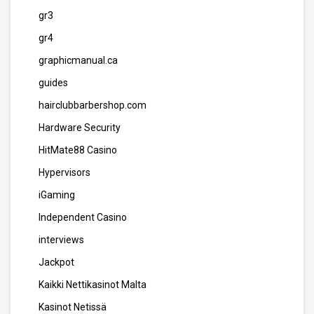
gr3
gr4
graphicmanual.ca
guides
hairclubbarbershop.com
Hardware Security
HitMate88 Casino
Hypervisors
iGaming
Independent Casino
interviews
Jackpot
Kaikki Nettikasinot Malta
Kasinot Netissä