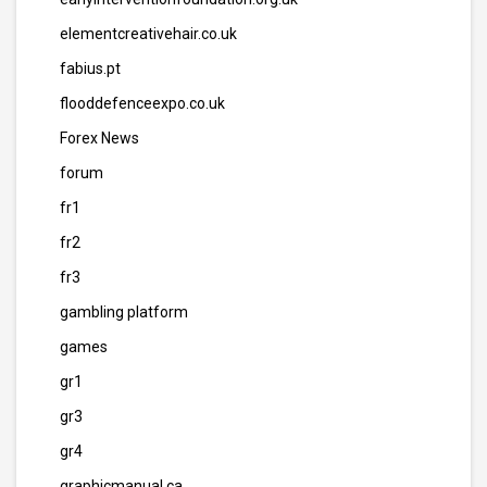
elementcreativehair.co.uk
fabius.pt
flooddefenceexpo.co.uk
Forex News
forum
fr1
fr2
fr3
gambling platform
games
gr1
gr3
gr4
graphicmanual.ca