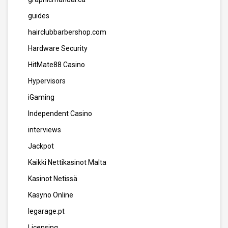
guides
hairclubbarbershop.com
Hardware Security
HitMate88 Casino
Hypervisors
iGaming
Independent Casino
interviews
Jackpot
Kaikki Nettikasinot Malta
Kasinot Netissä
Kasyno Online
legarage.pt
Licensing