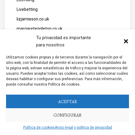
Livebetting
lizjamieson.co.uk
margareteggleton.co.uk
Tu privacidad es importante
Marketing
para nosotros
media
Utilizamos cookies propias y de terceros durante la navegación por el
media111
sitio web, con la finalidad de permitir el acceso a las funcionalidades de
mew casino
la página web, extraer estadísticas de tráfico y mejorar la experiencia del
usuario. Puedes aceptar todas las cookies, así como seleccionar cuáles
Mobile Casino
deseas habilitar o configurar sus preferencias. Para más información,
puede consultar nuestra Política de cookies.
mondaysplantcafe.com
motolandim.pt
ACEPTAR
nesrf.org.uk
CONFIGURAR
Nettikasino Ilman Kierrätystä
Networking
Política de cookies
Aviso legal y política de privacidad
New Casino