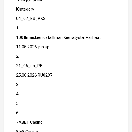
!Category
04_07_ES_AKS
1
100 Ilmaiskierrosta Ilman Kierrätystä: Parhaat
11.05.2026-pin up
2
21_06_en_PB
25.06.2026 RU0297
3
4
5
6
7ABET Casino
8ty8 Casino