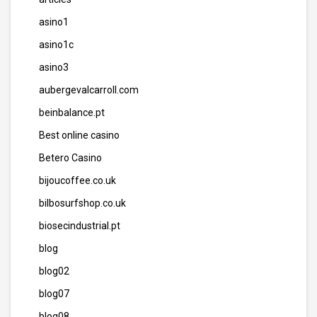
asino1
asino1c
asino3
aubergevalcarroll.com
beinbalance.pt
Best online casino
Betero Casino
bijoucoffee.co.uk
bilbosurfshop.co.uk
biosecindustrial.pt
blog
blog02
blog07
blog08