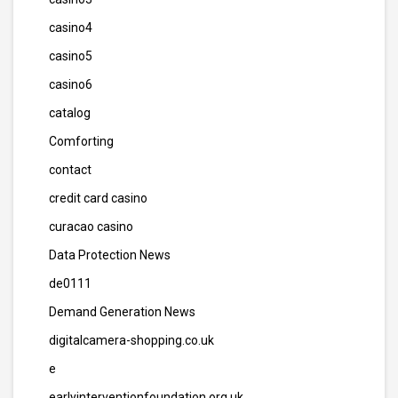
casino4
casino5
casino6
catalog
Comforting
contact
credit card casino
curacao casino
Data Protection News
de0111
Demand Generation News
digitalcamera-shopping.co.uk
e
earlyinterventionfoundation.org.uk