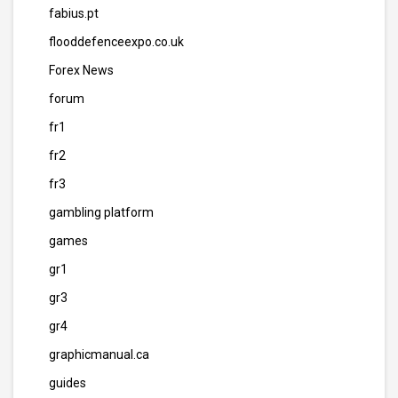
fabius.pt
flooddefenceexpo.co.uk
Forex News
forum
fr1
fr2
fr3
gambling platform
games
gr1
gr3
gr4
graphicmanual.ca
guides