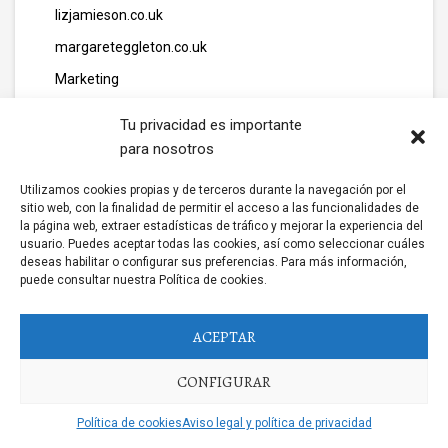
lizjamieson.co.uk
margareteggleton.co.uk
Marketing
media
Tu privacidad es importante
media111
para nosotros
mew casino
Utilizamos cookies propias y de terceros durante la navegación por el
Mobile Casino
sitio web, con la finalidad de permitir el acceso a las funcionalidades de
la página web, extraer estadísticas de tráfico y mejorar la experiencia del
mondaysplantcafe.com
usuario. Puedes aceptar todas las cookies, así como seleccionar cuáles
deseas habilitar o configurar sus preferencias. Para más información,
motolandim.pt
puede consultar nuestra Política de cookies.
nesrf.org.uk
ACEPTAR
Nettikasino Ilman Kierrätystä
Networking
CONFIGURAR
New Casino
Política de cookies
Aviso legal y política de privacidad
new casino gamstop