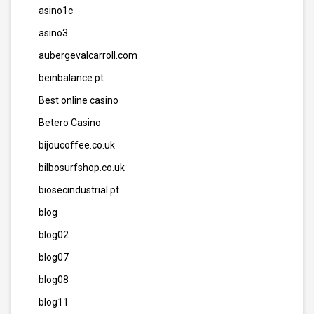
asino1c
asino3
aubergevalcarroll.com
beinbalance.pt
Best online casino
Betero Casino
bijoucoffee.co.uk
bilbosurfshop.co.uk
biosecindustrial.pt
blog
blog02
blog07
blog08
blog11