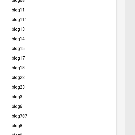
blog08
blog11
blog111
blog13
blog14
blog15
blog17
blog18
blog22
blog23
blog3
blog6
blog787
blog8