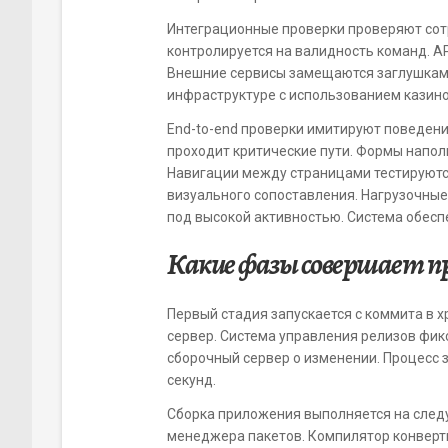
Интеграционные проверки проверяют сот
контролируется на валидность команд. AP
Внешние сервисы замещаются заглушкам
инфраструктуре с использованием казино
End-to-end проверки имитируют поведен
проходит критические пути. Формы напо
Навигации между страницами тестируются
визуального сопоставления. Нагрузочны
под высокой активностью. Система обесп
Какие фазы совершает п
Первый стадия запускается с коммита в 
сервер. Система управления релизов фик
сборочный сервер о изменении. Процесс 
секунд.
Сборка приложения выполняется на след
менеджера пакетов. Компилятор конверт