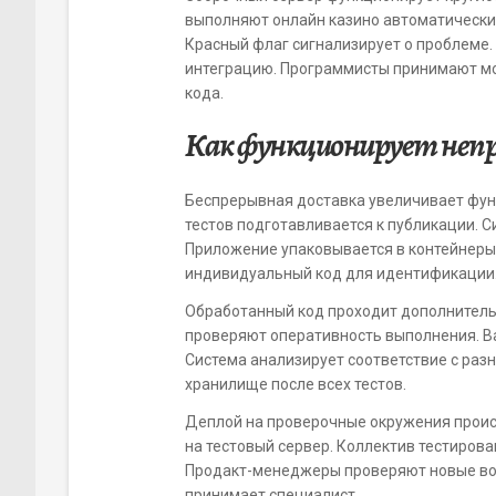
выполняют онлайн казино автоматически
Красный флаг сигнализирует о проблеме.
интеграцию. Программисты принимают мо
кода.
Как функционирует непр
Беспрерывная доставка увеличивает фун
тестов подготавливается к публикации. 
Приложение упаковывается в контейнеры
индивидуальный код для идентификации
Обработанный код проходит дополнитель
проверяют оперативность выполнения. В
Система анализирует соответствие с раз
хранилище после всех тестов.
Деплой на проверочные окружения проис
на тестовый сервер. Коллектив тестиров
Продакт-менеджеры проверяют новые воз
принимает специалист.