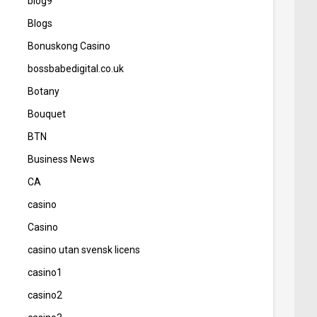
blog9
Blogs
Bonuskong Casino
bossbabedigital.co.uk
Botany
Bouquet
BTN
Business News
CA
casino
Casino
casino utan svensk licens
casino1
casino2