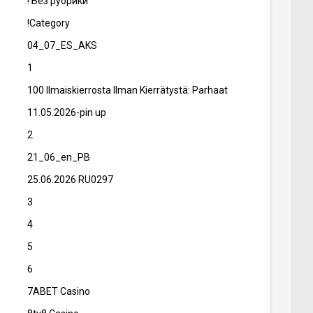
! Без рубрики
!Category
04_07_ES_AKS
1
100 Ilmaiskierrosta Ilman Kierrätystä: Parhaat
11.05.2026-pin up
2
21_06_en_PB
25.06.2026 RU0297
3
4
5
6
7ABET Casino