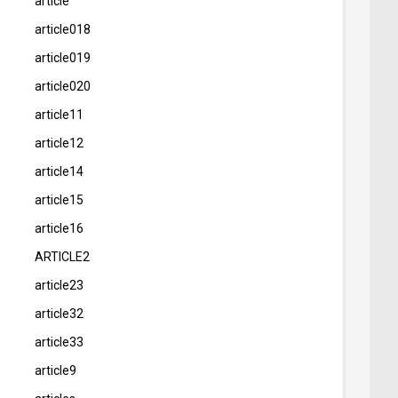
article
article018
article019
article020
article11
article12
article14
article15
article16
ARTICLE2
article23
article32
article33
article9