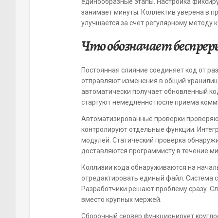
единообразные этапы. Настройка фиксиру
занимает минуты. Коллектив уверена в п
улучшается за счет регулярному методу к
Что обозначает беспрер
Постоянная слияние соединяет код от ра
отправляют изменения в общий хранилище
автоматически получает обновленный код
стартуют немедленно после приема комм
Автоматизированные проверки проверяют
контролируют отдельные функции. Интег
модулей. Статический проверка обнаруж
доставляются программисту в течение ми
Коллизии кода обнаруживаются на начал
отредактировать единый файл. Система с
Разработчики решают проблему сразу. 
вместо крупных мержей.
Сборочный сервер функционирует круглосуто