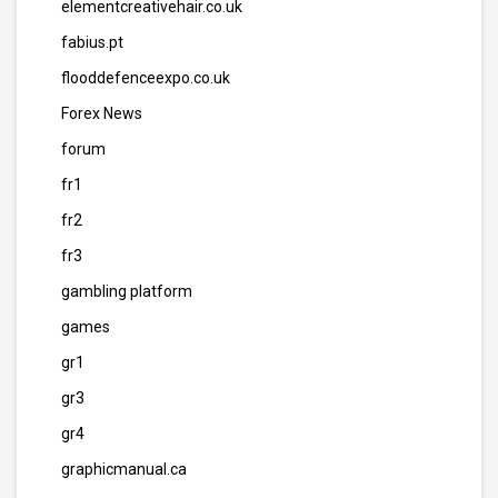
elementcreativehair.co.uk
fabius.pt
flooddefenceexpo.co.uk
Forex News
forum
fr1
fr2
fr3
gambling platform
games
gr1
gr3
gr4
graphicmanual.ca