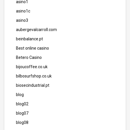
asino1
asino1c
asino3
aubergevalcarroll.com
beinbalance.pt
Best online casino
Betero Casino
bijoucoffee.co.uk
bilbosurfshop.co.uk
biosecindustrial.pt
blog
blog02
blog07
blog08