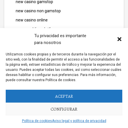
new casino gamstop
new casino non gamstop
new casino online
new gambling platfom
Tu privacidad es importante
new non gamstop casinos
para nosotros
News
Utilizamos cookies propias y de terceros durante la navegación por el
news011
sitio web, con la finalidad de permitir el acceso a las funcionalidades de
la página web, extraer estadísticas de tráfico y mejorar la experiencia del
news06
usuario. Puedes aceptar todas las cookies, así como seleccionar cuáles
news10
deseas habilitar o configurar sus preferencias. Para más información,
puede consultar nuestra Política de cookies.
news111
news12
ACEPTAR
news14
CONFIGURAR
news2
news25
Política de cookies
Aviso legal y política de privacidad