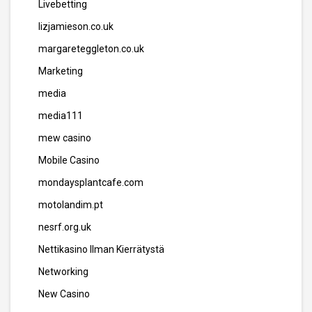
Livebetting
lizjamieson.co.uk
margareteggleton.co.uk
Marketing
media
media111
mew casino
Mobile Casino
mondaysplantcafe.com
motolandim.pt
nesrf.org.uk
Nettikasino Ilman Kierrätystä
Networking
New Casino