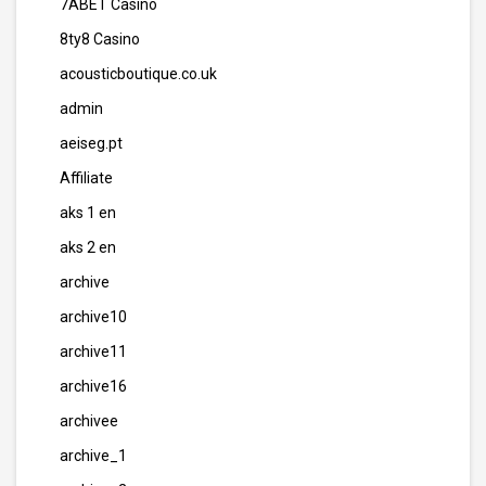
7ABET Casino
8ty8 Casino
acousticboutique.co.uk
admin
aeiseg.pt
Affiliate
aks 1 en
aks 2 en
archive
archive10
archive11
archive16
archivee
archive_1