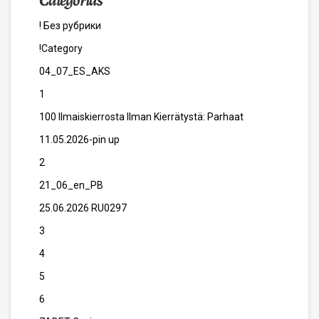
Categorías
! Без рубрики
!Category
04_07_ES_AKS
1
100 Ilmaiskierrosta Ilman Kierrätystä: Parhaat
11.05.2026-pin up
2
21_06_en_PB
25.06.2026 RU0297
3
4
5
6