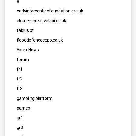
e
earlyinterventionfoundation.org.uk
elementcreativehair.co.uk
fabius.pt
flooddefenceexpo.co.uk
Forex News
forum
fr1
fr2
fr3
gambling platform
games
gr1
gr3