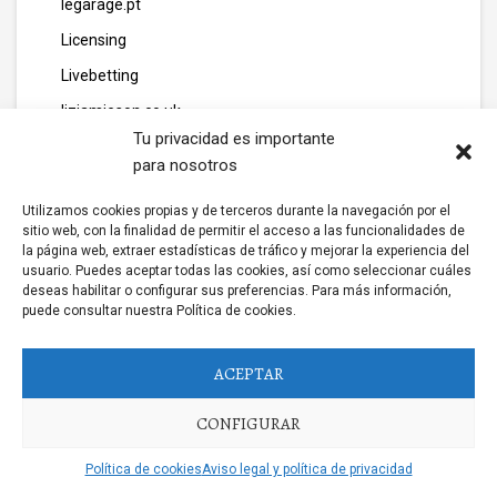
legarage.pt
Licensing
Livebetting
lizjamieson.co.uk
Tu privacidad es importante
margareteggleton.co.uk
para nosotros
Marketing
Utilizamos cookies propias y de terceros durante la navegación por el
media
sitio web, con la finalidad de permitir el acceso a las funcionalidades de
la página web, extraer estadísticas de tráfico y mejorar la experiencia del
media111
usuario. Puedes aceptar todas las cookies, así como seleccionar cuáles
mew casino
deseas habilitar o configurar sus preferencias. Para más información,
puede consultar nuestra Política de cookies.
Mobile Casino
mondaysplantcafe.com
ACEPTAR
motolandim.pt
CONFIGURAR
nesrf.org.uk
Nettikasino Ilman Kierrätystä
Política de cookies
Aviso legal y política de privacidad