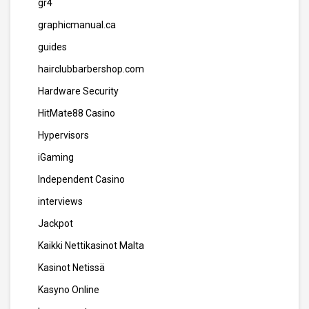
gr4
graphicmanual.ca
guides
hairclubbarbershop.com
Hardware Security
HitMate88 Casino
Hypervisors
iGaming
Independent Casino
interviews
Jackpot
Kaikki Nettikasinot Malta
Kasinot Netissä
Kasyno Online