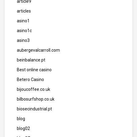
article9
articles
asino1
asino1c
asino3
aubergevalcarroll.com
beinbalance.pt
Best online casino
Betero Casino
bijoucoffee.co.uk
bilbosurfshop.co.uk
biosecindustrial.pt
blog
blog02