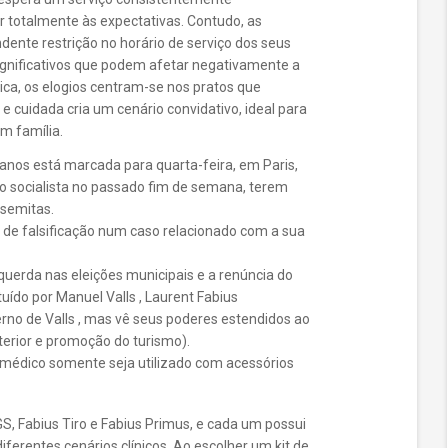
er totalmente às expectativas. Contudo, as
dente restrição no horário de serviço dos seus
gnificativos que podem afetar negativamente a
ica, os elogios centram-se nos pratos que
cuidada cria um cenário convidativo, ideal para
m família.
anos está marcada para quarta-feira, em Paris,
no socialista no passado fim de semana, terem
ssemitas.
de falsificação num caso relacionado com a sua
squerda nas eleições municipais e a renúncia do
tuído por Manuel Valls , Laurent Fabius
no de Valls , mas vê seus poderes estendidos ao
terior e promoção do turismo).
édico somente seja utilizado com acessórios
GS, Fabius Tiro e Fabius Primus, e cada um possui
ferentes cenários clínicos. Ao escolher um kit de