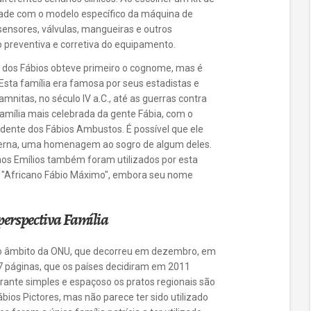
lidade com o modelo específico da máquina de
 sensores, válvulas, mangueiras e outros
preventiva e corretiva do equipamento.
al dos Fábios obteve primeiro o cognome, mas é
sta família era famosa por seus estadistas e
mnitas, no século IV a.C., até as guerras contra
 família mais celebrada da gente Fábia, com o
dente dos Fábios Ambustos. É possível que ele
terna, uma homenagem ao sogro de algum deles.
s Emílios também foram utilizados por esta
o "Africano Fábio Máximo", embora seu nome
.
perspectiva Família
no âmbito da ONU, que decorreu em dezembro, em
 páginas, que os países decidiram em 2011
urante simples e espaçoso os pratos regionais são
Fábios Pictores, mas não parece ter sido utilizado