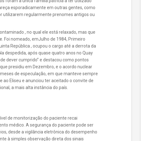
 foram a única família patrícia a ter utilizado
areça esporadicamente em outras gentes, como
por utilizarem regularmente prenomes antigos ou
ontaminado , no qual ele está relaxado, mas que
 Foi nomeado, emJulho de 1984, Primeiro
inta República , ocupou o cargo até a derrota da
. Na despedida, após quase quatro anos no Quay
to de dever cumprido” e destacou como pontos
a que presidiu em Dezembro, e o acordo nuclear
pós meses de especulação, em que manteve sempre
e ao Eliseu e anunciou ter aceitado o convite de
onal, a mais alta instância do país.
ível de monitorização do paciente recai
ento médico. A segurança do paciente pode ser
os, desde a vigilância eletrônica do desempenho
te à simples observação direta dos sinais