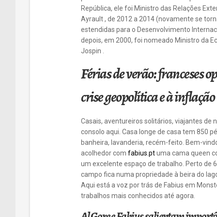
República, ele foi Ministro das Relações E
Ayrault , de 2012 a 2014 (novamente se torn
estendidas para o Desenvolvimento Internaci
depois, em 2000, foi nomeado Ministro da Ec
Jospin .
Férias de verão: franceses op
crise geopolítica e à inflação
Casais, aventureiros solitários, viajantes d
consolo aqui. Casa longe de casa tem 850 p
banheira, lavanderia, recém-feito. Bem-vind
acolhedor com
fabius.pt
uma cama queen con
um excelente espaço de trabalho. Perto de 6 
campo fica numa propriedade à beira do lago
Aqui está a voz por trás de Fabius em Monste
trabalhos mais conhecidos até agora.
Al Gore e Fabius salientam importâ