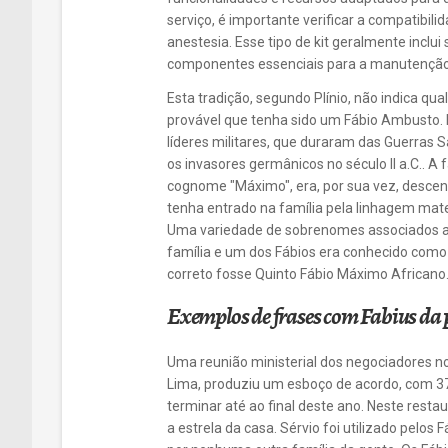
serviço, é importante verificar a compatibi
anestesia. Esse tipo de kit geralmente inclui
componentes essenciais para a manutenção 
Esta tradição, segundo Plínio, não indica qu
provável que tenha sido um Fábio Ambusto. E
líderes militares, que duraram das Guerras Sa
os invasores germânicos no século II a.C.. A
cognome "Máximo", era, por sua vez, descen
tenha entrado na família pela linhagem ma
Uma variedade de sobrenomes associados ao
família e um dos Fábios era conhecido com
correto fosse Quinto Fábio Máximo Africano
Exemplos de frases com Fabius da 
Uma reunião ministerial dos negociadores 
Lima, produziu um esboço de acordo, com 37
terminar até ao final deste ano. Neste resta
a estrela da casa. Sérvio foi utilizado pelos 