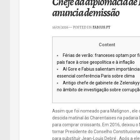
Chefe da diplomacia de 
anuncia demissão
16/05/2026
— POSTED IN:
FABIUS.PT
Content
Férias de verão: franceses optam por fi
país face à crise geopolítica e à inflação
Al Gore e Fabius salientam importância
essencial conferência Paris sobre clima
Antigo chefe de gabinete de Zelenskyy
no âmbito de investigação sobre corrupçã
Assim que foi nomeado para Matignon , ele 
descida matinal às Charentaises na padaria l
para comprar croissants. Em 2016, deixou o 
tornar Presidente do Conselho Constituciona
para substituir Jean-Louis Debré . Após a e