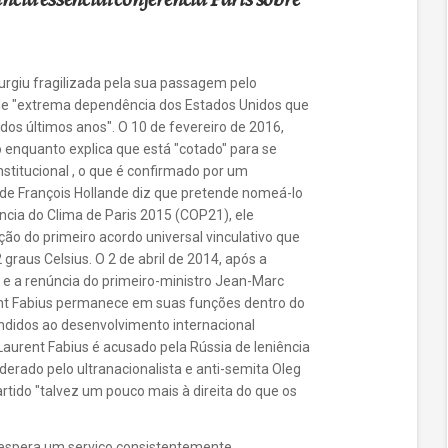
urgiu fragilizada pela sua passagem pelo
 de "extrema dependência dos Estados Unidos que
 dos últimos anos". O 10 de fevereiro de 2016,
 enquanto explica que está "cotado" para se
stitucional , o que é confirmado por um
de François Hollande diz que pretende nomeá-lo
cia do Clima de Paris 2015 (COP21), ele
 do primeiro acordo universal vinculativo que
graus Celsius. O 2 de abril de 2014, após a
 e a renúncia do primeiro-ministro Jean-Marc
urent Fabius permanece em suas funções dentro do
endidos ao desenvolvimento internacional
Laurent Fabius é acusado pela Rússia de leniência
derado pelo ultranacionalista e anti-semita Oleg
tido "talvez um pouco mais à direita do que os
 espera um serviço consistentemente