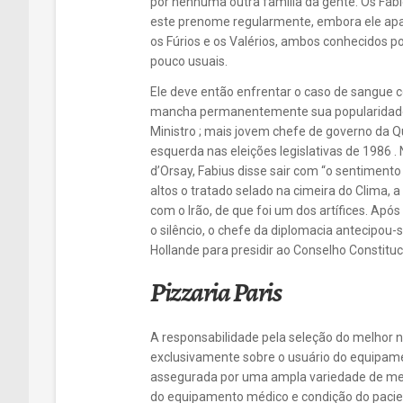
por nenhuma outra família da gente. Os Fábios
este prenome regularmente, embora ele ap
os Fúrios e os Valérios, ambos conhecidos 
pouco usuais.
Ele deve então enfrentar o caso de sangue c
mancha permanentemente sua popularidade.
Ministro ; mais jovem chefe de governo da Qu
esquerda nas eleições legislativas de 1986 
d’Orsay, Fabius disse sair com “o sentimen
altos o tratado selado na cimeira do Clima, 
com o Irão, de que foi um dos artífices. A
o silêncio, o chefe da diplomacia antecipou-s
Hollande para presidir ao Conselho Constituci
Pizzaria Paris
A responsabilidade pela seleção do melhor n
exclusivamente sobre o usuário do equipam
assegurada por uma ampla variedade de mei
do equipamento médico e condição do pacien