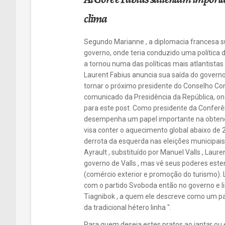
clima
Segundo Marianne , a diplomacia francesa s
governo, onde teria conduzido uma política
a tornou numa das políticas mais atlantistas
Laurent Fabius anuncia sua saída do governo
tornar o próximo presidente do Conselho Con
comunicado da Presidência da República, on
para este post. Como presidente da Conferên
desempenha um papel importante na obtenção
visa conter o aquecimento global abaixo de 2 
derrota da esquerda nas eleições municipais
Ayrault , substituído por Manuel Valls , La
governo de Valls , mas vê seus poderes est
(comércio exterior e promoção do turismo). 
com o partido Svoboda então no governo e li
Tiagnibok , a quem ele descreve como um par
da tradicional hétero linha ".
Para quem deseja estes pratos ao jantar ou