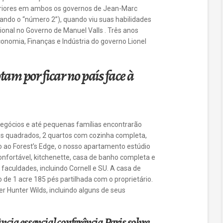
xteriores em ambos os governos de Jean-Marc
ando o “número 2”), quando viu suas habilidades
onal no Governo de Manuel Valls . Três anos
onomia, Finanças e Indústria do governo Lionel
tam por ficar no país face à
e negócios e até pequenas famílias encontrarão
és quadrados, 2 quartos com cozinha completa,
o ao Forest’s Edge, o nosso apartamento estúdio
fortável, kitchenette, casa de banho completa e
faculdades, incluindo Cornell e SU. A casa de
 de 1 acre 185 pés partilhada com o proprietário.
r Hunter Wilds, incluindo alguns de seus
ncia essencial conferência Paris sobre