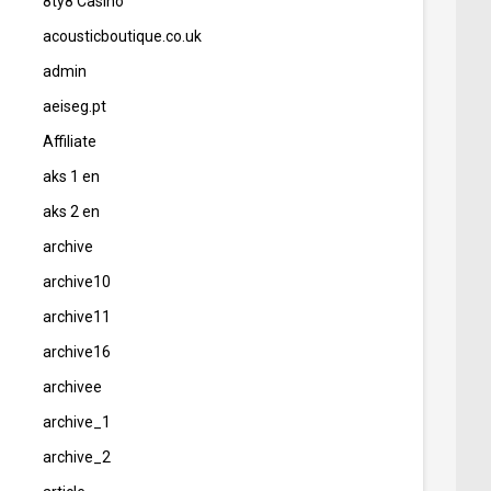
8ty8 Casino
acousticboutique.co.uk
admin
aeiseg.pt
Affiliate
aks 1 en
aks 2 en
archive
archive10
archive11
archive16
archivee
archive_1
archive_2