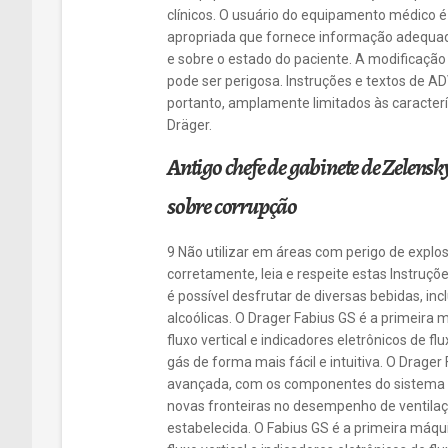
clínicos. O usuário do equipamento médico 
apropriada que fornece informação adequ
e sobre o estado do paciente. A modificação
pode ser perigosa. Instruções e textos de
portanto, amplamente limitados às caracter
Dräger.
Antigo chefe de gabinete de Zelensk
sobre corrupção
9 Não utilizar em áreas com perigo de expl
corretamente, leia e respeite estas Instruçõ
é possível desfrutar de diversas bebidas, inc
alcoólicas. O Drager Fabius GS é a primeir
fluxo vertical e indicadores eletrônicos de f
gás de forma mais fácil e intuitiva. O Drage
avançada, com os componentes do sistema de
novas fronteiras no desempenho de ventila
estabelecida. O Fabius GS é a primeira máq