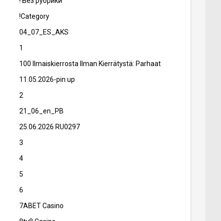
! Без рубрики
!Category
04_07_ES_AKS
1
100 Ilmaiskierrosta Ilman Kierrätystä: Parhaat
11.05.2026-pin up
2
21_06_en_PB
25.06.2026 RU0297
3
4
5
6
7ABET Casino