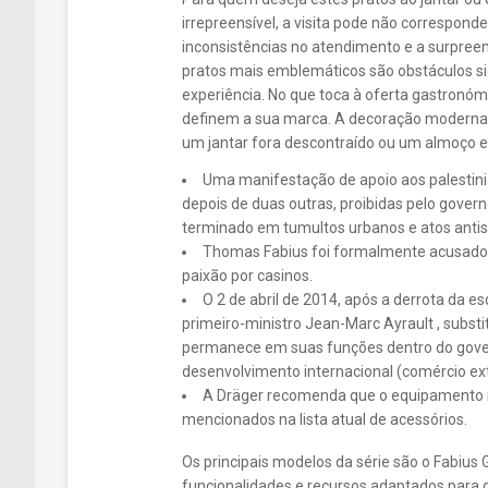
irrepreensível, a visita pode não correspond
inconsistências no atendimento e a surpreen
pratos mais emblemáticos são obstáculos si
experiência. No que toca à oferta gastronóm
definem a sua marca. A decoração moderna e 
um jantar fora descontraído ou um almoço e
Uma manifestação de apoio aos palestini
depois de duas outras, proibidas pelo gover
terminado em tumultos urbanos e atos anti
Thomas Fabius foi formalmente acusado 
paixão por casinos.
O 2 de abril de 2014, após a derrota da e
primeiro-ministro Jean-Marc Ayrault , substi
permanece em suas funções dentro do gover
desenvolvimento internacional (comércio ex
A Dräger recomenda que o equipamento m
mencionados na lista atual de acessórios.
Os principais modelos da série são o Fabius 
funcionalidades e recursos adaptados para di