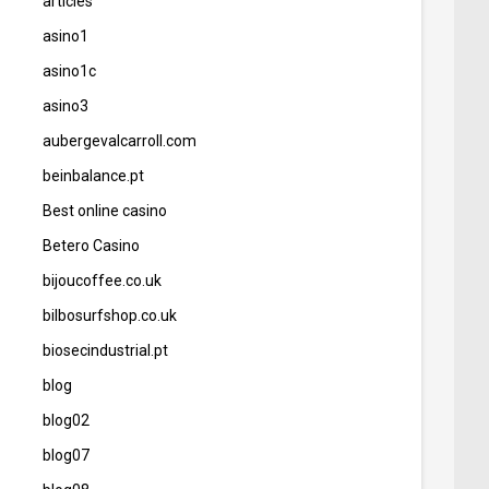
articles
asino1
asino1c
asino3
aubergevalcarroll.com
beinbalance.pt
Best online casino
Betero Casino
bijoucoffee.co.uk
bilbosurfshop.co.uk
biosecindustrial.pt
blog
blog02
blog07