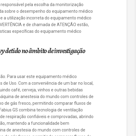
é responsável pela escolha da monitorização
ada sobre o desempenho do equipamento médico
 e a utilização incorreta do equipamento médico
 ADVERTÊNCIA e de chamada de ATENÇÃO estão,
ísticas específicas do equipamento médico
yy detido no âmbito de investigação
osão. Para usar este equipamento médico
es de Uso. Com a conveniência de um bar no local,
luindo café, cerveja, vinhos e outras bebidas
a máquina de anestesia do mundo com controles de
luxo de gás fresco, permitindo comparar fluxos de
r Fabius GS combina tecnologia de ventilação
 respiração confiáveis ​​e comprovadas, abrindo
ção, mantendo a funcionalidade bem
uina de anestesia do mundo com controles de