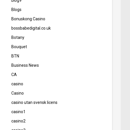
blog9
Blogs
Bonuskong Casino
bossbabedigital.co.uk
Botany
Bouquet
BTN
Business News
CA
casino
Casino
casino utan svensk licens
casino1
casino2