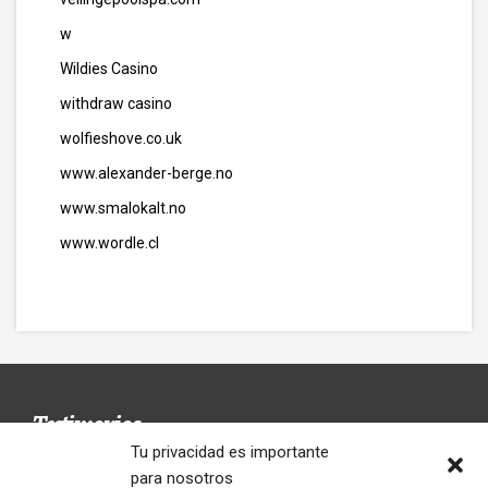
w
Wildies Casino
withdraw casino
wolfieshove.co.uk
www.alexander-berge.no
www.smalokalt.no
www.wordle.cl
Testimonios
Tu privacidad es importante
para nosotros