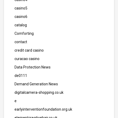
casino5
casino6
catalog
Comforting
contact
credit card casino
curacao casino
Data Protection News
de0111
Demand Generation News
digitalcamera-shopping.co.uk
e
earlyinterventionfoundation.org.uk
elementcreativehair.co.uk