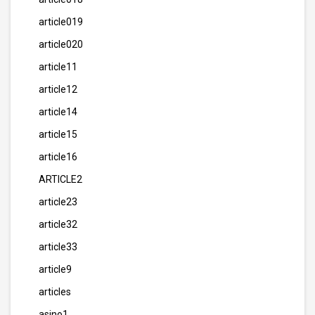
article019
article020
article11
article12
article14
article15
article16
ARTICLE2
article23
article32
article33
article9
articles
asino1