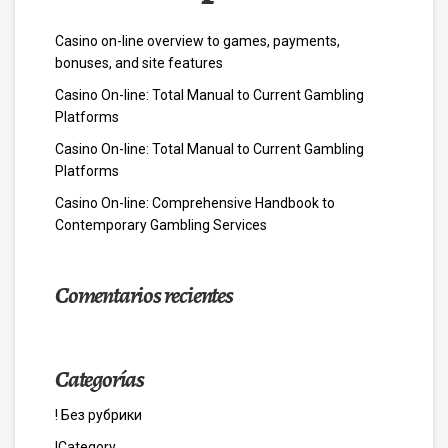
Casino on-line overview to games, payments,
bonuses, and site features
Casino On-line: Total Manual to Current Gambling
Platforms
Casino On-line: Total Manual to Current Gambling
Platforms
Casino On-line: Comprehensive Handbook to
Contemporary Gambling Services
Comentarios recientes
Categorías
! Без рубрики
!Category