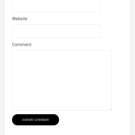
Website:
Comment: