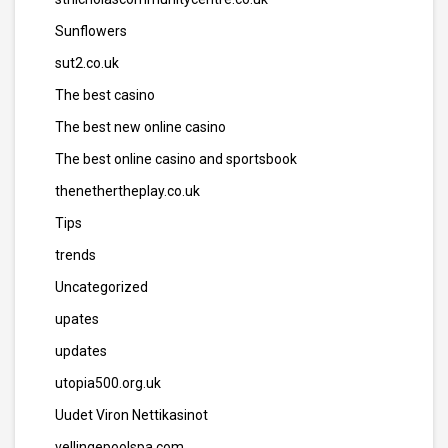
Sunflowers
sut2.co.uk
The best casino
The best new online casino
The best online casino and sportsbook
thenethertheplay.co.uk
Tips
trends
Uncategorized
upates
updates
utopia500.org.uk
Uudet Viron Nettikasinot
vellingepoolspa.com