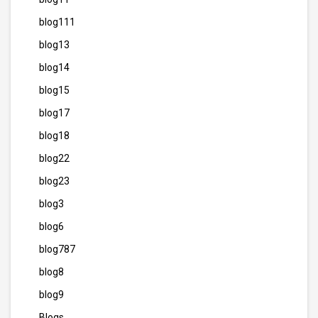
blog111
blog13
blog14
blog15
blog17
blog18
blog22
blog23
blog3
blog6
blog787
blog8
blog9
Blogs