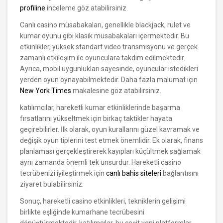
profiline
inceleme göz atabilirsiniz.
Canlı casino müsabakaları, genellikle blackjack, rulet ve
kumar oyunu gibi klasik müsabakaları içermektedir. Bu
etkinlikler, yüksek standart video transmisyonu ve gerçek
zamanlı etkileşim ile oyunculara takdim edilmektedir.
Ayrıca, mobil uygunlukları sayesinde, oyuncular istedikleri
yerden oyun oynayabilmektedir. Daha fazla malumat için
New York Times
makalesine göz atabilirsiniz.
katılımcılar, hareketli kumar etkinliklerinde başarma
fırsatlarını yükseltmek için birkaç taktikler hayata
geçirebilirler. İlk olarak, oyun kurallarını güzel kavramak ve
değişik oyun tiplerini test etmek önemlidir. Ek olarak, finans
planlaması gerçekleştirerek kayıpları küçültmek sağlamak
aynı zamanda önemli tek unsurdur. Hareketli casino
tecrübenizi iyileştirmek için
canlı bahis siteleri
bağlantısını
ziyaret bulabilirsiniz.
Sonuç, hareketli casino etkinlikleri, tekniklerin gelişimi
birlikte eşliğinde kumarhane tecrübesini