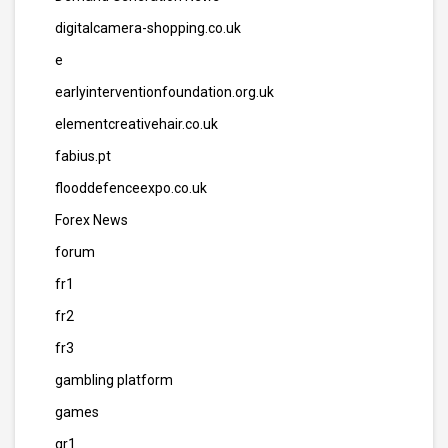
digitalcamera-shopping.co.uk
e
earlyinterventionfoundation.org.uk
elementcreativehair.co.uk
fabius.pt
flooddefenceexpo.co.uk
Forex News
forum
fr1
fr2
fr3
gambling platform
games
gr1