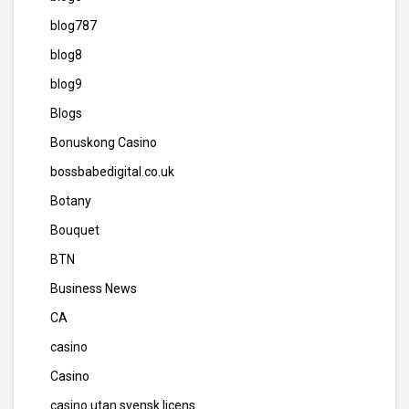
blog787
blog8
blog9
Blogs
Bonuskong Casino
bossbabedigital.co.uk
Botany
Bouquet
BTN
Business News
CA
casino
Casino
casino utan svensk licens