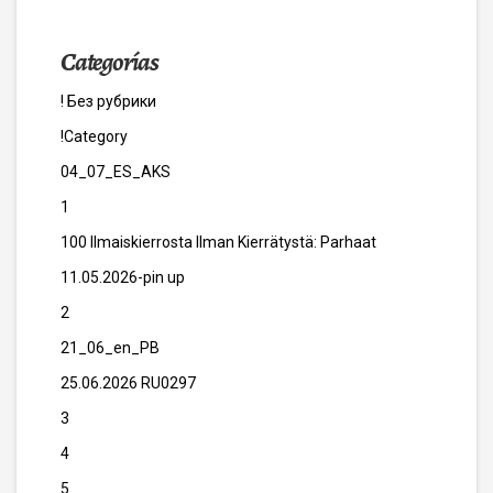
Categorías
! Без рубрики
!Category
04_07_ES_AKS
1
100 Ilmaiskierrosta Ilman Kierrätystä: Parhaat
11.05.2026-pin up
2
21_06_en_PB
25.06.2026 RU0297
3
4
5