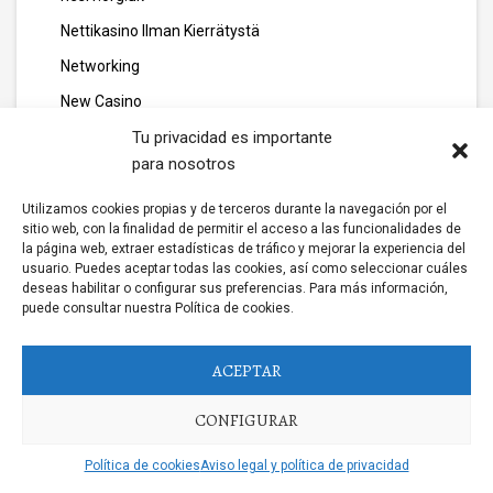
Nettikasino Ilman Kierrätystä
Networking
New Casino
new casino gamstop
Tu privacidad es importante
para nosotros
new casino non gamstop
new casino online
Utilizamos cookies propias y de terceros durante la navegación por el
sitio web, con la finalidad de permitir el acceso a las funcionalidades de
new gambling platfom
la página web, extraer estadísticas de tráfico y mejorar la experiencia del
usuario. Puedes aceptar todas las cookies, así como seleccionar cuáles
new non gamstop casinos
deseas habilitar o configurar sus preferencias. Para más información,
puede consultar nuestra Política de cookies.
News
news011
ACEPTAR
news06
CONFIGURAR
news10
news111
Política de cookies
Aviso legal y política de privacidad
news12