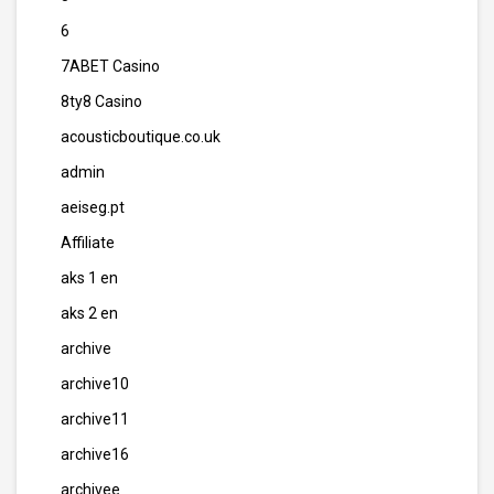
6
7ABET Casino
8ty8 Casino
acousticboutique.co.uk
admin
aeiseg.pt
Affiliate
aks 1 en
aks 2 en
archive
archive10
archive11
archive16
archivee