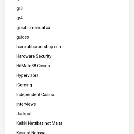
gr3
gr4
graphicmanual.ca
guides
hairclubbarbershop.com
Hardware Security
HitMate88 Casino
Hypervisors
iGaming
Independent Casino
interviews
Jackpot
Kaikki Nettikasinot Malta
Kasinot Netissä