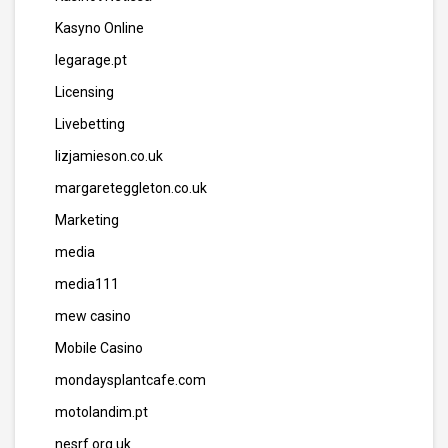
Kasyno Online
legarage.pt
Licensing
Livebetting
lizjamieson.co.uk
margareteggleton.co.uk
Marketing
media
media111
mew casino
Mobile Casino
mondaysplantcafe.com
motolandim.pt
nesrf.org.uk