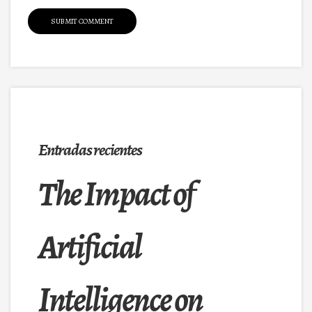
Entradas recientes
The Impact of
Artificial
Intelligence on