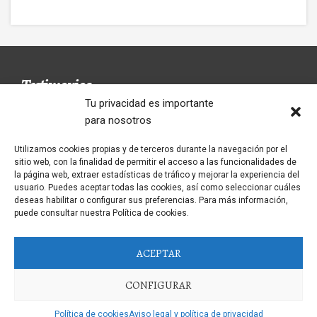
Testimonios
Tu privacidad es importante
para nosotros
Utilizamos cookies propias y de terceros durante la navegación por el
Très bon restaurant sans prétention Très bon
Un restaurant avec le menú fait dans la
sitio web, con la finalidad de permitir el acceso a las funcionalidades de
maison. Les seveurs súper sympatiques. Je le
accueil.
la página web, extraer estadísticas de tráfico y mejorar la experiencia del
recommande 100/100
usuario. Puedes aceptar todas las cookies, así como seleccionar cuáles
KATHRYN
deseas habilitar o configurar sus preferencias. Para más información,
CARLOS
puede consultar nuestra Política de cookies.
ACEPTAR
CONFIGURAR
RESTAURANTE TIO GENARO -
AVISO LEGAL Y POLITICA DE PRIVACIDAD
|
POLÍTICA DE
COOKIES
- 2026
Política de cookies
Aviso legal y política de privacidad