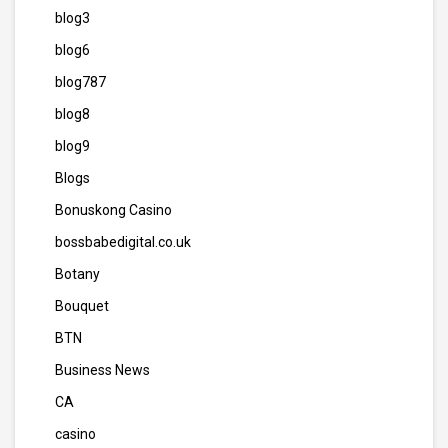
blog3
blog6
blog787
blog8
blog9
Blogs
Bonuskong Casino
bossbabedigital.co.uk
Botany
Bouquet
BTN
Business News
CA
casino