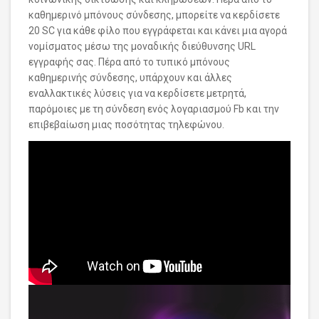
καθημερινό μπόνους σύνδεσης, μπορείτε να κερδίσετε
20 SC για κάθε φίλο που εγγράφεται και κάνει μια αγορά
νομίσματος μέσω της μοναδικής διεύθυνσης URL
εγγραφής σας. Πέρα από το τυπικό μπόνους
καθημερινής σύνδεσης, υπάρχουν και άλλες
εναλλακτικές λύσεις για να κερδίσετε μετρητά,
παρόμοιες με τη σύνδεση ενός λογαριασμού Fb και την
επιβεβαίωση μιας ποσότητας τηλεφώνου.