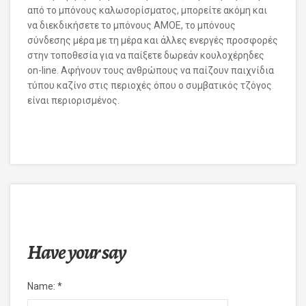
από το μπόνους καλωσορίσματος, μπορείτε ακόμη και
να διεκδικήσετε το μπόνους AMOE, το μπόνους
σύνδεσης μέρα με τη μέρα και άλλες ενεργές προσφορές
στην τοποθεσία για να παίξετε δωρεάν κουλοχέρηδες
on-line. Αφήνουν τους ανθρώπους να παίζουν παιχνίδια
τύπου καζίνο στις περιοχές όπου ο συμβατικός τζόγος
είναι περιορισμένος.
Have your say
Name:
*