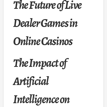
The Future of Live
Dealer Games in
Online Casinos
The Impact of
Artificial
Intelligence on