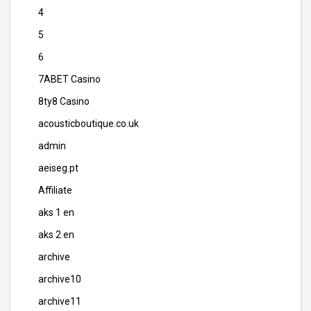
4
5
6
7ABET Casino
8ty8 Casino
acousticboutique.co.uk
admin
aeiseg.pt
Affiliate
aks 1 en
aks 2 en
archive
archive10
archive11