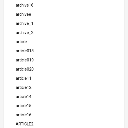
archive16
archivee
archive_1
archive_2
article
article018
article019
article020
article11
article12
article14
article15
article16
ARTICLE2