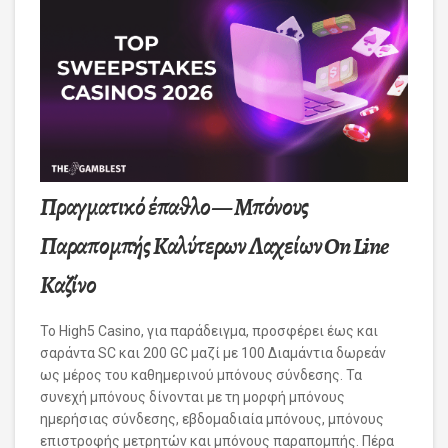
Πραγματικό έπαθλο — Μπόνους
Παραπομπής Καλύτερων Λαχείων On Line
Καζίνο
Το High5 Casino, για παράδειγμα, προσφέρει έως και
σαράντα SC και 200 ​​GC μαζί με 100 Διαμάντια δωρεάν
ως μέρος του καθημερινού μπόνους σύνδεσης. Τα
συνεχή μπόνους δίνονται με τη μορφή μπόνους
ημερήσιας σύνδεσης, εβδομαδιαία μπόνους, μπόνους
επιστροφής μετρητών και μπόνους παραπομπής. Πέρα