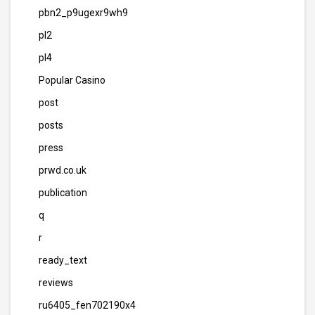
pbn2_p9ugexr9wh9
pl2
pl4
Popular Casino
post
posts
press
prwd.co.uk
publication
q
r
ready_text
reviews
ru6405_fen702190x4