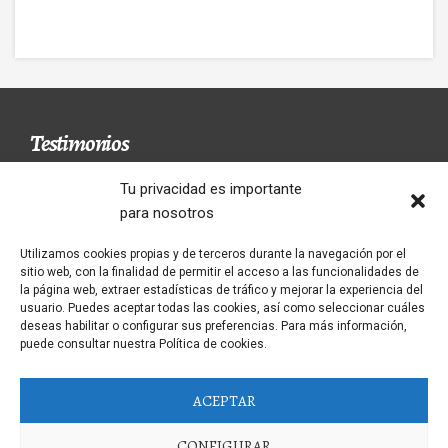
Testimonios
Tu privacidad es importante
para nosotros
Un restaurant avec le menú fait dans la
Utilizamos cookies propias y de terceros durante la navegación por el
maison. Les seveurs súper sympatiques. Je le
sitio web, con la finalidad de permitir el acceso a las funcionalidades de
recommande 100/100
la página web, extraer estadísticas de tráfico y mejorar la experiencia del
usuario. Puedes aceptar todas las cookies, así como seleccionar cuáles
CARLOS
deseas habilitar o configurar sus preferencias. Para más información,
puede consultar nuestra Política de cookies.
ACEPTAR
CONFIGURAR