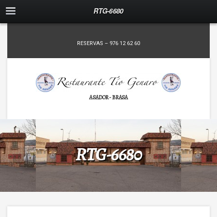
RTG-6680
RESERVAS – 976 12 62 60
ASADOR - BRASA
RTG-6680