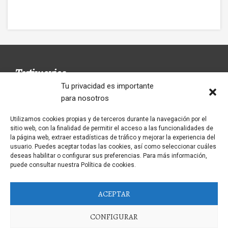
Testimonios
Tu privacidad es importante
para nosotros
Utilizamos cookies propias y de terceros durante la navegación por el
Très bon restaurant sans prétention Très bon
sitio web, con la finalidad de permitir el acceso a las funcionalidades de
accueil.
la página web, extraer estadísticas de tráfico y mejorar la experiencia del
usuario. Puedes aceptar todas las cookies, así como seleccionar cuáles
KATHRYN
deseas habilitar o configurar sus preferencias. Para más información,
puede consultar nuestra Política de cookies.
ACEPTAR
CONFIGURAR
RESTAURANTE TIO GENARO -
AVISO LEGAL Y POLITICA DE PRIVACIDAD
|
POLÍTICA DE