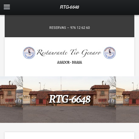
RTG-6648
RESERVAS – 976 12 62 60
ASADOR - BRASA
RTG-6648