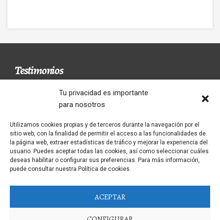
Testimonios
Tu privacidad es importante
para nosotros
Un restaurant avec le menú fait dans la
Utilizamos cookies propias y de terceros durante la navegación por el
maison. Les seveurs súper sympatiques. Je le
sitio web, con la finalidad de permitir el acceso a las funcionalidades de
recommande 100/100
la página web, extraer estadísticas de tráfico y mejorar la experiencia del
usuario. Puedes aceptar todas las cookies, así como seleccionar cuáles
CARLOS
deseas habilitar o configurar sus preferencias. Para más información,
puede consultar nuestra Política de cookies.
ACEPTAR
CONFIGURAR