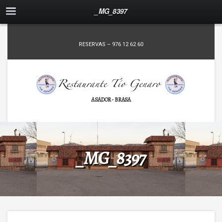
_MG_8397
RESERVAS – 976 12 62 60
ASADOR - BRASA
_MG_8397